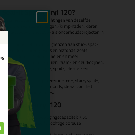
 Seal-it Spac-Acryl 120?
ikt voor het duurzaam afdichtingen van dezelfde
n repareren van aansluitingen, (krimp)naden, kieren,
wel nieuwbouw-, renovatie- als onderhoudsprojecten in
 / langs bouwdelen, welke grenzen aan stuc-, spac-,
rk op wanden, muren, gevels en plafonds, zoals
, (sier)lijsten, profielen, panelen en meer.
ing
bouwelementen, zoals puien, raam- en deurkozijnen,
 welke grenzen aan stuc-, spuit-, pleister- en
loos herstellen / repareren in spac-, stuc-, spuit-,
ren, wanden, gevels en plafonds, ideaal voor het
 spijker- en schroefgaatjes.
l-it Spac_Acryl 120
astisch, maximale bewegingscapaciteit 7,5%
r op de meeste- en zelfs vochtige poreuze