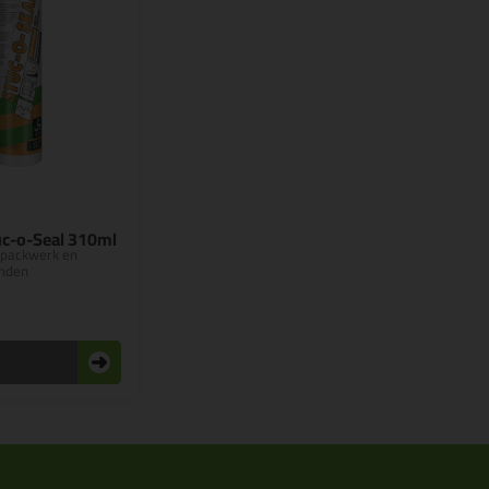
c-o-Seal 310ml
spackwerk en
nden
n