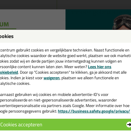
Wanneer gebruik je de
Deze korrelachtige acrylaat is gesch
structuur als de ondergrond. vullen e
scheuren en gaatjes. Ideaal voor zo
ookies
bouw en industrie.
een
Aansluitvoegen dichten tussen
spuit-, pleister- en metselwe
cadeau 💚
tcentrum gebruikt cookies en vergelijkbare technieken. Naast functionele en
vensterbanken, trappen, plinten
alytische cookies waardoor de website goed werkt, plaatsen we ook market
Omtrekvoegen dichten rondom 
okies zodat wij en derde partijen jouw internetgedrag kunnen volgen en
contactdozen en doorvoeringen,
rsoonlijke content kunnen laten zien. Meer weten?
Lees hier ons
e nieuwsbrief en ontvang een
metselwerk.
okiebeleid
. Door op "Cookies accepteren" te klikken, ga je akkoord met alle
v. €35,-
bij je eerste bestelling!
Oppervlaktebeschadigingen naad
okies. Indien je kiest voor
weigeren
, plaatsen we alleen functionele en
alytische cookies.
pleister- en metselwerk op mu
maskeren van bestaande boor-,
arnaast gebruiken wij cookies en mobiele advertentie-ID’s voor
Kenmerken van de Sea
personaliseerde en niet-gepersonaliseerde advertenties, waaronder
vertentiepersonalisatie via partners zoals Google. Meer informatie over hoe
ogle persoonsgegevens gebruikt:
https://business.safety.google/privacy/
 de actiecode ›
Duurzaam permanent plasto-el
Hecht uitstekend zonder prime
Cookies accepteren
ondergronden
 wil geen cadeau