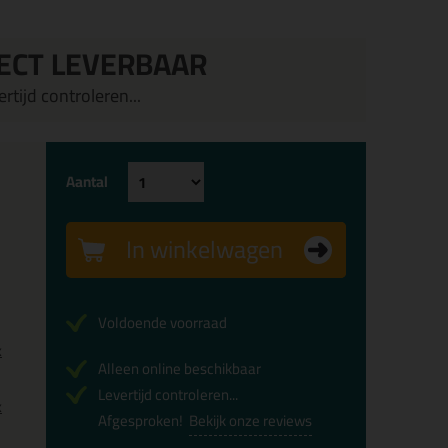
ECT LEVERBAAR
rtijd controleren...
Aantal
In winkelwagen
Voldoende voorraad
x
Alleen online beschikbaar
Levertijd controleren...
x
Afgesproken!
Bekijk onze reviews