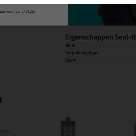
Ingebouwde structuurkorrels,
structuur, met behulp van een 
spons
j aankoop vanaf €125,-
Goed overschilderbaar na huid
verven
Eigenschappen Seal-It
Merk
Verpakkingstype
Soort
n