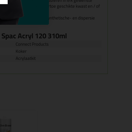
 eenvoudig nawerken / moduleren in elk gewenste
droge en / of vochtige daartoe geschikte kwast en / of
vorming (ca.10min.) met synthetische- en dispersie
 Spac Acryl 120 310ml
Connect Products
Koker
Acrylaatkit