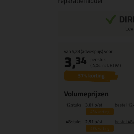
reparatiemiddel
DIR
Leve
van
5,28
(adviesprijs) voor
3,
34
per stuk
(
4,
04
incl. BTW )
37
% korting
Volumeprijzen
12
stuks
3,01
p/st
bestel 12
43%
korting
48
stuks
2,91
p/st
bestel 48
45%
korting