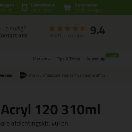
nloggen
Bestelstatus
0 producten
ccount
controleren
in winkelwagen
9.4
Hulp nodig?
Contact ons
16.431 beoordelingen
Merken
Tips & Tricks
Keuzehulp
verbaar
PostNL afhaalpunt: kies zelf wanneer je afhaalt
c Acryl 120 310ml
are afdichtingskit, vul en