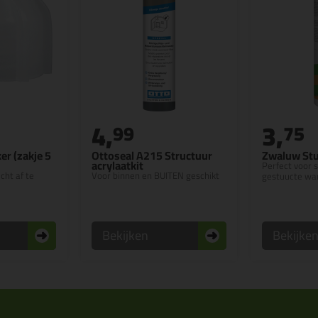
4,
3,
99
75
er (zakje 5
Ottoseal A215 Structuur
Zwaluw Stu
acrylaatkit
Perfect voor 
cht af te
Voor binnen en BUITEN geschikt
gestuucte wa
Bekijken
Bekijke