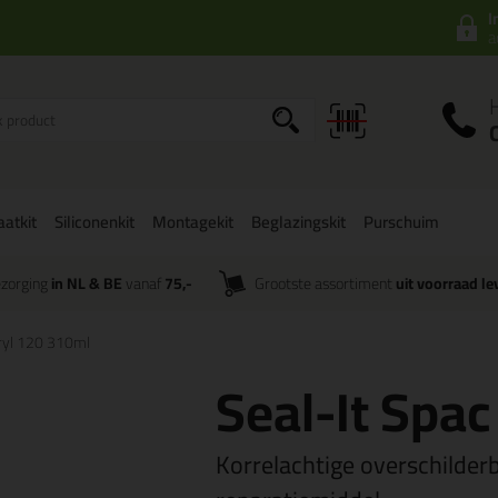
I
a
aatkit
Siliconenkit
Montagekit
Beglazingskit
Purschuim
zorging
in NL & BE
vanaf
75,-
Grootste assortiment
uit voorraad le
cryl 120 310ml
Seal-It Spa
Korrelachtige overschilderb