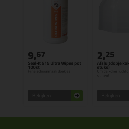
9,
2,
67
25
Seal-It 515 Ultra Wipes pot
Afsluitdopje kok
100st
stuks)
Fijne schoonmaak doekjes
Om de koker luchtdi
sluiten!
Bekijken
Bekijken