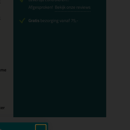
x
Afgesproken!
Bekijk onze reviews
x
Gratis
bezorging vanaf 75,-
ame
ker