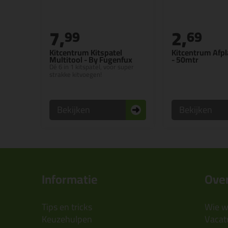
7,
2,
99
69
Kitcentrum Kitspatel
Kitcentrum Afpl
Multitool - By Fugenfux
- 50mtr
Dé 6 in 1 kitspatel, voor super
strakke kitvoegen!
Bekijken
Bekijken
Informatie
Over
Tips en tricks
Wie wi
Keuzehulpen
Vacatu