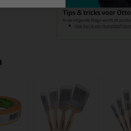
Tips & tricks voor Ott
In de volgende blogs wordt dit produc
Hoe kan je een (kunststof) binn
n