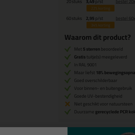
20
stuks
3,49
p/st
bestel 20
22%
korting
60
stuks
2,95
p/st
bestel 60
34%
korting
Waarom dit product?
Met
5 sterren
beoordeeld
Gratis
tuitje(s) meegeleverd
In RAL 9001
Maar liefst
18% bewegingsopn
Goed overschilderbaar
Voor binnen- en buitengebruik
Goede UV-bestendigheid
Niet geschikt voor natuursteen
Duurzame
gerecyclede PCR ko