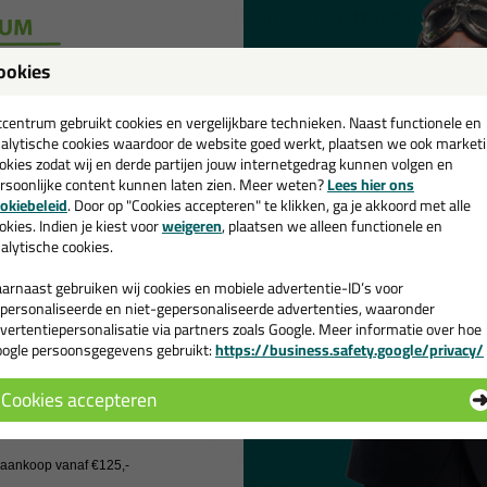
Twijfel je of
Ottoseal Acryla
ookies
een
St
cadeau 💚
tcentrum gebruikt cookies en vergelijkbare technieken. Naast functionele en
alytische cookies waardoor de website goed werkt, plaatsen we ook market
okies zodat wij en derde partijen jouw internetgedrag kunnen volgen en
rsoonlijke content kunnen laten zien. Meer weten?
Lees hier ons
Omschrijving
e nieuwsbrief en ontvang een
okiebeleid
. Door op "Cookies accepteren" te klikken, ga je akkoord met alle
v. €35,-
bij je eerste bestelling!
okies. Indien je kiest voor
weigeren
, plaatsen we alleen functionele en
Ottoseal Acrylaa
alytische cookies.
RAL 9001
arnaast gebruiken wij cookies en mobiele advertentie-ID’s voor
personaliseerde en niet-gepersonaliseerde advertenties, waaronder
Zoek je kit in een specifieke kleur? 
vertentiepersonalisatie via partners zoals Google. Meer informatie over hoe
310ml in de kleur RAL 9001 is te ge
ogle persoonsgegevens gebruikt:
https://business.safety.google/privacy/
 de actiecode ›
en veelzijdige kit welke makkelijk te 
met gegarandeerd een topresultaat. 
Cookies accepteren
kleur RAL 9001 vandaag nog! Op voor
 wil geen cadeau
Wil je meer weten over de toepassin
j aankoop vanaf €125,-
product >