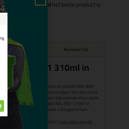
atkit RAL 9001 310ml
het beste product is
voor je klus?
art de check
ing
Specificaties
Reviews (14)
tkit RAL 9001 310ml in
Gevonden! Deze acrylkit Ottoseal Acrylaatkit RAL 9001
bruiken voor verschillende toepassingen. Een duurzame
verwerken is. Perfect als je een bijpassende kleur zoekt
Bestel de Ottoseal Acrylaatkit RAL 9001 310ml in
raad en op werkdagen besteld = morgen in huis.
g en kenmerken van dit product?
Lees alles over dit