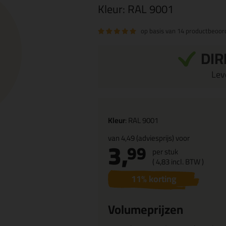
Kleur:
RAL 9001
op basis van
14 productbeoor
DIR
Leve
Kleur
: RAL 9001
van
4,49
(adviesprijs) voor
3,
99
per stuk
(
4,
83
incl. BTW )
11
% korting
Volumeprijzen