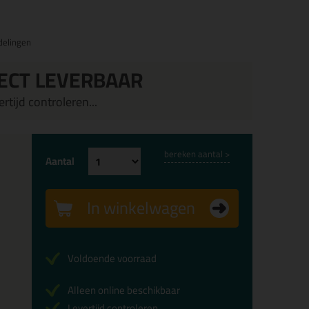
delingen
ECT LEVERBAAR
rtijd controleren...
bereken aantal >
Aantal
In winkelwagen
Voldoende voorraad
Alleen online beschikbaar
Levertijd controleren...