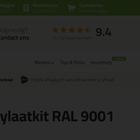
nloggen
Bestelstatus
0 producten
ccount
controleren
in winkelwagen
9.4
Hulp nodig?
Contact ons
16.432 beoordelingen
Merken
Tips & Tricks
Keuzehulp
verbaar
PostNL afhaalpunt: kies zelf wanneer je afhaalt
rylaatkit RAL 9001