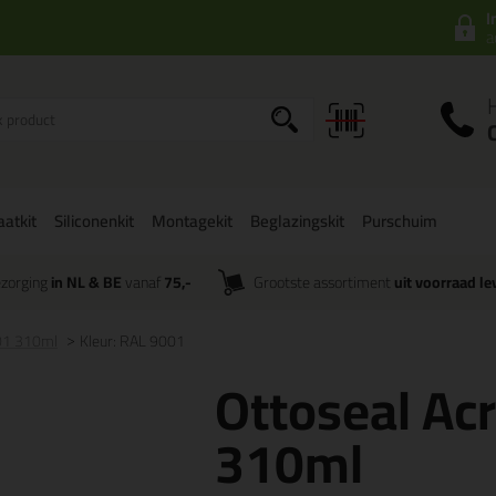
I
a
aatkit
Siliconenkit
Montagekit
Beglazingskit
Purschuim
zorging
in NL & BE
vanaf
75,-
Grootste assortiment
uit voorraad le
001 310ml
Kleur: RAL 9001
Ottoseal Ac
310ml