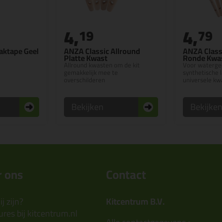
4,
4,
19
79
aktape Geel
ANZA Classic Allround
ANZA Class
Platte Kwast
Ronde Kwa
Allround kwasten om de kit
Voor waterge
gemakkelijk mee te
synthetische 
overschilderen
universele kw
Bekijken
Bekijke
 ons
Contact
j zijn?
Kitcentrum B.V.
res bij kitcentrum.nl