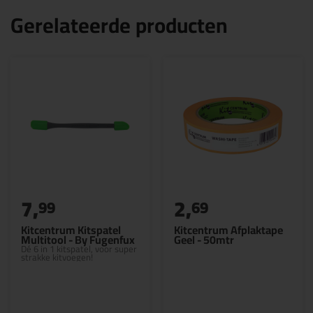
Gerelateerde producten
7,
2,
99
69
Kitcentrum Kitspatel
Kitcentrum Afplaktape
Multitool - By Fugenfux
Geel - 50mtr
Dé 6 in 1 kitspatel, voor super
strakke kitvoegen!