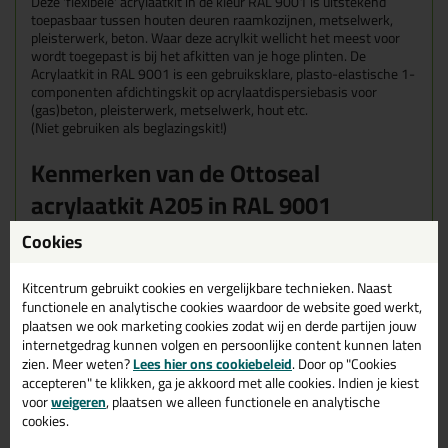
Deze 'flexibele' acrylaatkit in de kleur RAL 9001 is uitstekend
toepasbaar tussen houten deuren raamkozijnen, metselwerk,
pleisterwerk, beton. Waar deze acrylkit wellicht het meest voor
wordt toegepast is bij het afkitten van je hoge plinten.
De
Acrylaatkit in RAL 9001 is een gebruiksklare, plasto-elastische 1-
componenten afdichtingskit op acrylaatdispersiebasis voor
(gas)beton, pleisterwerk, metselwerk, hout etc.
(Niet gebruiken als beglazingskit!)
Kenmerken van de Ottoseal
acrylaatkit A205 in RAL 9001
Cookies
Een huidvormingstijd van slechts één uur
Wordt niet bros
Reukloos
Kitcentrum gebruikt cookies en vergelijkbare technieken. Naast
Siliconenvrij
functionele en analytische cookies waardoor de website goed werkt,
Overschilderbaar
plaatsen we ook marketing cookies zodat wij en derde partijen jouw
Goede UV-bestendigheid
internetgedrag kunnen volgen en persoonlijke content kunnen laten
Geurarm
zien. Meer weten?
Lees hier ons cookiebeleid
. Door op "Cookies
Eigenschappen Ottoseal Acrylaatkit
accepteren" te klikken, ga je akkoord met alle cookies. Indien je kiest
voor
weigeren
, plaatsen we alleen functionele en analytische
RAL 9001 310ml
cookies.