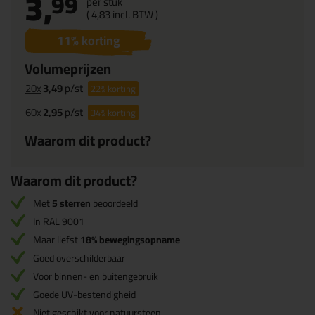
3,
99
per stuk
(
4,
83
incl. BTW )
11
% korting
Volumeprijzen
20x
3,49
p/st
22%
korting
60x
2,95
p/st
34%
korting
Waarom dit product?
Waarom dit product?
Met
5 sterren
beoordeeld
In RAL 9001
Maar liefst
18% bewegingsopname
Goed overschilderbaar
Voor binnen- en buitengebruik
Goede UV-bestendigheid
Niet geschikt voor natuursteen