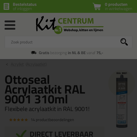
Bestelstatus
0 producten
of inloggen
in winkelwagen
Gratis
bezorging
in NL & BE
vanaf
75,-
Acrylkit
(Acrylaatkit)
Ottoseal
Acrylaatkit RAL
9001 310ml
Flexibele acrylaatkit in RAL 9001!
14 productbeoordelingen
DIRECT LEVERBAAR