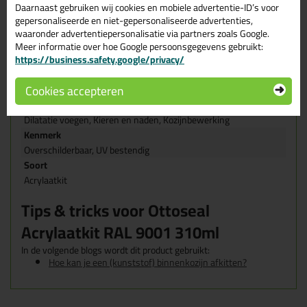
Merk
Daarnaast gebruiken wij cookies en mobiele advertentie-ID’s voor
Otto Chemie
gepersonaliseerde en niet-gepersonaliseerde advertenties,
Verpakkingstype
waaronder advertentiepersonalisatie via partners zoals Google.
Meer informatie over hoe Google persoonsgegevens gebruikt:
Koker
https://business.safety.google/privacy/
Geschikt voor onder andere
Behandeld hout, Beton, Hout, Metaal, Stucwerk, Tegels &
Cookies accepteren
Keramiek
Toepassing
Dilatatie voegen, Kieren en naden, Kozijnbewerking
Kenmerk
Overschilderbaar, UV bestendig
Soort
Acrylaatkit
Tips & tricks voor Ottoseal
Acrylaatkit RAL 9001 310ml
In de volgende blogs wordt dit product gebruikt:
Hoe kan je een (kunststof) binnenkozijn afkitten?