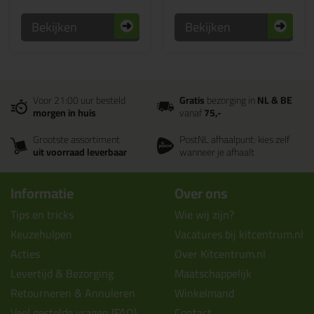
Bekijken
Bekijken
Voor 21:00 uur besteld
Gratis
bezorging in
NL & BE
morgen in huis
vanaf
75,-
Grootste assortiment
PostNL afhaalpunt: kies zelf
uit voorraad leverbaar
wanneer je afhaalt
Informatie
Over ons
Tips en tricks
Wie wij zijn?
Keuzehulpen
Vacatures bij kitcentrum.nl
Acties
Over Kitcentrum.nl
Levertijd & Bezorging
Maatschappelijk
Retourneren & Annuleren
Winkelmand
Veel gestelde vragen (FAQ)
Contact