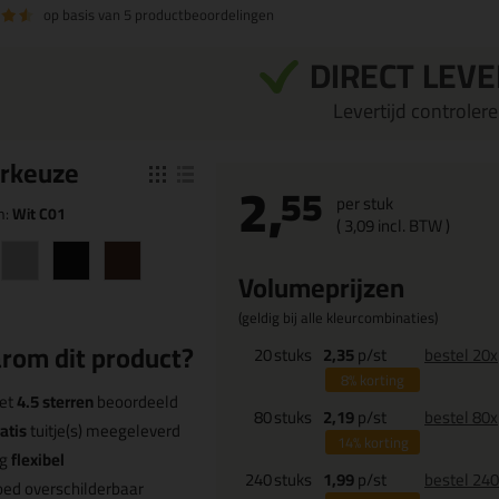
op basis van
5 productbeoordelingen
DIRECT LEV
Levertijd controleren
r
keuze
2,
55
per stuk
n:
Wit C01
(
3,
09
incl. BTW )
Volumeprijzen
(geldig bij alle kleurcombinaties)
rom dit product?
20
stuks
2,35
p/st
bestel 20x
8%
korting
et
4.5 sterren
beoordeeld
80
stuks
2,19
p/st
bestel 80x
atis
tuitje(s) meegeleverd
14%
korting
rg
flexibel
240
stuks
1,99
p/st
bestel 24
ed overschilderbaar