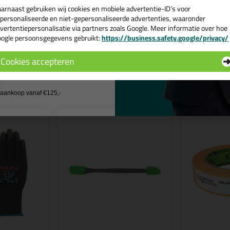
arnaast gebruiken wij cookies en mobiele advertentie-ID’s voor
 je meer weten over de toepassing en kenmerken van dit product?
Lees 
personaliseerde en niet-gepersonaliseerde advertenties, waaronder
vertentiepersonalisatie via partners zoals Google. Meer informatie over hoe
ogle persoonsgegevens gebruikt:
https://business.safety.google/privacy/
 de actiecode ›
Cookies accepteren
 wil geen cadeau
n
j aankoop vanaf €125,-