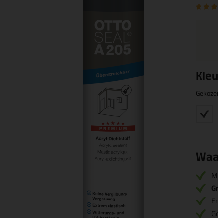
Kleu
Gekoze
Waa
M
Gr
E
Go