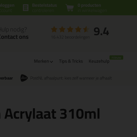
nloggen
Bestelstatus
0 producten
ccount
controleren
in winkelwagen
9.4
Hulp nodig?
Contact ons
16.432 beoordelingen
Merken
Tips & Tricks
Keuzehulp
verbaar
PostNL afhaalpunt: kies zelf wanneer je afhaalt
 Acrylaat 310ml