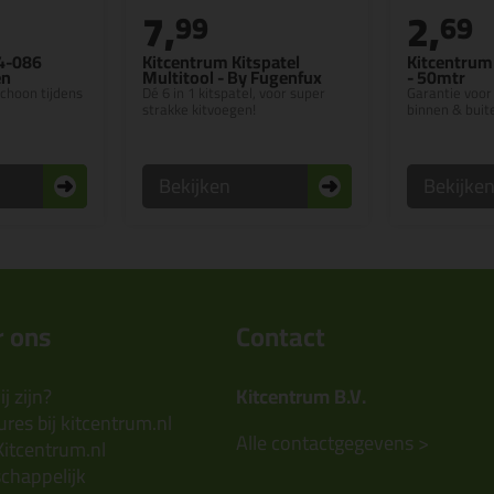
7,
2,
99
69
4-086
Kitcentrum Kitspatel
Kitcentrum
en
Multitool - By Fugenfux
- 50mtr
choon tijdens
Dé 6 in 1 kitspatel, voor super
Garantie voor
strakke kitvoegen!
binnen & buit
Bekijken
Bekijke
 ons
Contact
j zijn?
Kitcentrum B.V.
res bij kitcentrum.nl
Alle contactgegevens >
Kitcentrum.nl
chappelijk