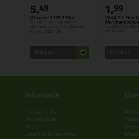
5,
1,
49
99
Ottoseal S125 310ml
OXXA PU-Flex 1
Werkhandscho
Zuurvrije vloer- en sanitair
Houden je handen s
silicone met o.a. matte kleuren
het klussen!
en veel grijs tinten
Bekijken
Bekijken
Informatie
Over
Tips en tricks
Wie wi
Keuzehulpen
Vacatu
Acties
Over 
Levertijd & Bezorging
Maats