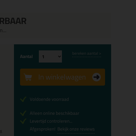
ERBAAR
...
bereken aantal >
Aantal
In winkelwagen
Voldoende voorraad
Alleen online beschikbaar
Levertijd controleren...
Afgesproken!
Bekijk onze reviews
0x