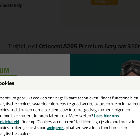
22%
korting
V bestendig
Twijfel je of
Ottoseal A205 Premium Acrylaat 310
Start de check
ookies
een
Omschrijving
Specificaties
cadeau 💚
tcentrum gebruikt cookies en vergelijkbare technieken. Naast functionele en
ttoseal A205 Premium Acrylaat 
alytische cookies waardoor de website goed werkt, plaatsen we ook market
okies zodat wij en derde partijen jouw internetgedrag kunnen volgen en
rsoonlijke content kunnen laten zien. Meer weten?
Lees hier ons
k je kit in een specifieke kleur? Gevonden! Deze acrylkit Ottoseal A205 
e nieuwsbrief en ontvang een
okiebeleid
. Door op "Cookies accepteren" te klikken, ga je akkoord met alle
ruiken voor verschillende toepassingen. Een duurzame en veelzijdige kit
v. €35,-
bij je eerste bestelling!
okies. Indien je kiest voor
weigeren
, plaatsen we alleen functionele en
passende kleur zoekt met gegarandeerd een topresultaat. Bestel de Ot
alytische cookies.
daag nog! Op voorraad en op werkdagen besteld = morgen in huis.