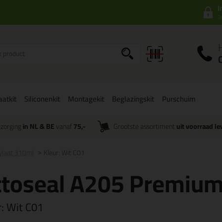
I
a
aatkit
Siliconenkit
Montagekit
Beglazingskit
Purschuim
zorging
in NL & BE
vanaf
75,-
Grootste assortiment
uit voorraad le
ylaat 310ml
Kleur: Wit C01
toseal A205 Premium
r:
Wit C01