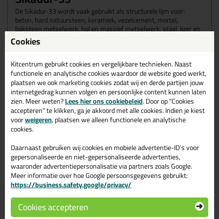
De Sikadur-33 wordt vaak gebruikt als structurele lijm voor:
beton, hard natuursteen, keramiek, vezelcement, mortel,
baksteen metselwerk, hol en massief metselwerk, staal, ijzer en
hout.
Cookies
Kenmerken van de Sikadur-33?
Kitcentrum gebruikt cookies en vergelijkbare technieken. Naast
functionele en analytische cookies waardoor de website goed werkt,
Goede hechting op vochtig beton
plaatsen we ook marketing cookies zodat wij en derde partijen jouw
Uitstekende hechting op vele ondergronden
internetgedrag kunnen volgen en persoonlijke content kunnen laten
Zakt niet uit, ook niet bij applicatie boven het hoofd
zien. Meer weten?
Lees hier ons cookiebeleid
. Door op "Cookies
Zeer goede belastingscapaciteit
accepteren" te klikken, ga je akkoord met alle cookies. Indien je kiest
Krimpvrije uitharding
voor
weigeren
, plaatsen we alleen functionele en analytische
Styreenvrij
cookies.
Eigenschappen Sikadur -33 250ml
Daarnaast gebruiken wij cookies en mobiele advertentie-ID’s voor
Geschikt voor onder andere
gepersonaliseerde en niet-gepersonaliseerde advertenties,
waaronder advertentiepersonalisatie via partners zoals Google.
Beton, Hout, Natuursteen, Staal
Meer informatie over hoe Google persoonsgegevens gebruikt:
Toepassing
https://business.safety.google/privacy/
Verankering
Kenmerk
Cookies accepteren
Verlijmend