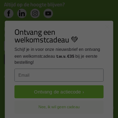
Altijd op de hoogte blijven?
Nieuws, tips en exclusieve deals rechtstreeks in je
Ontvang een
inbox
welkomstcadeau 💚
Email
Schijf je in voor onze nieuwsbrief en ontvang
t.w.v. €35
een welkomstcadeau
bij je eerste
Inschrijven
bestelling!
Email
Kitcentrum is trots op:
Ontvang de actiecode ›
Alle prijzen zijn in EURO en excl. 21% BTW
Nee, ik wil geen cadeau
wijzig naar incl. BTW