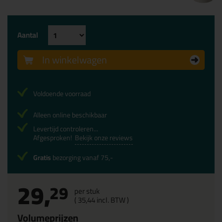
Aantal
In winkelwagen
Voldoende voorraad
Alleen online beschikbaar
Levertijd controleren...
Afgesproken!
Bekijk onze reviews
Gratis
bezorging vanaf 75,-
29,
29
per stuk
(
35,
44
incl. BTW )
Volumeprijzen