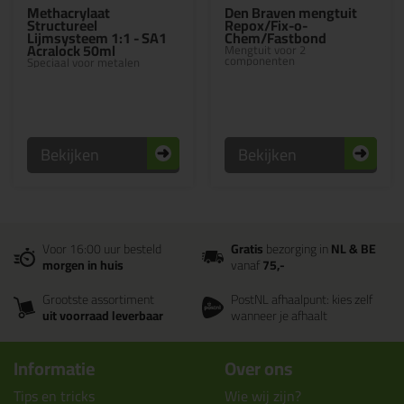
Methacrylaat
Den Braven mengtuit
Structureel
Repox/Fix-o-
Lijmsysteem 1:1 - SA1
Chem/Fastbond
Acralock 50ml
Mengtuit voor 2
componenten
Speciaal voor metalen
Bekijken
Bekijken
Voor 16:00 uur besteld
Gratis
bezorging in
NL & BE
morgen in huis
vanaf
75,-
Grootste assortiment
PostNL afhaalpunt: kies zelf
uit voorraad leverbaar
wanneer je afhaalt
Informatie
Over ons
Tips en tricks
Wie wij zijn?