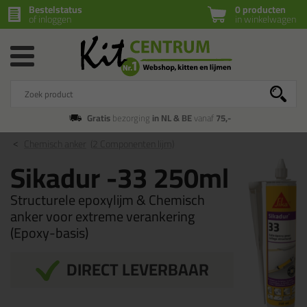
Bestelstatus
0 producten
of inloggen
in winkelwagen
Gratis
bezorging
in NL & BE
vanaf
75,-
Chemisch anker
(2 Componenten lijm)
Sikadur -33 250ml
Structurele epoxylijm & Chemisch
anker voor extreme verankering
(Epoxy-basis)
DIRECT LEVERBAAR