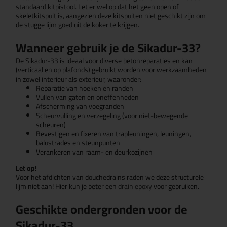
standaard kitpistool. Let er wel op dat het geen open of
skeletkitspuit is, aangezien deze kitspuiten niet geschikt zijn om
de stugge lijm goed uit de koker te krijgen.
Wanneer gebruik je de Sikadur-33?
De Sikadur-33 is ideaal voor diverse betonreparaties en kan
(verticaal en op plafonds) gebruikt worden voor werkzaamheden
in zowel interieur als exterieur, waaronder:
Reparatie van hoeken en randen
Vullen van gaten en oneffenheden
Afscherming van voegranden
Scheurvulling en verzegeling (voor niet-bewegende
scheuren)
Bevestigen en fixeren van trapleuningen, leuningen,
balustrades en steunpunten
Verankeren van raam- en deurkozijnen
Let op!
Voor het afdichten van douchedrains raden we deze structurele
lijm niet aan! Hier kun je beter een
drain epoxy
voor gebruiken.
Geschikte ondergronden voor de
Sikadur-33