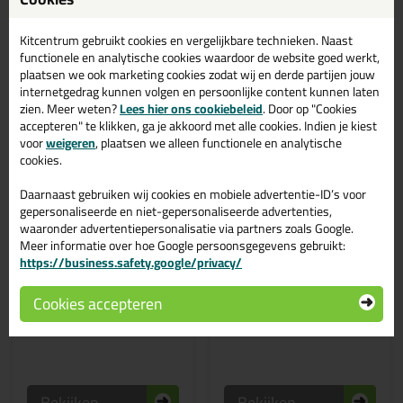
Kitcentrum gebruikt cookies en vergelijkbare technieken. Naast
functionele en analytische cookies waardoor de website goed werkt,
plaatsen we ook marketing cookies zodat wij en derde partijen jouw
internetgedrag kunnen volgen en persoonlijke content kunnen laten
zien. Meer weten?
Lees hier ons cookiebeleid
. Door op "Cookies
accepteren" te klikken, ga je akkoord met alle cookies. Indien je kiest
voor
weigeren
, plaatsen we alleen functionele en analytische
cookies.
Daarnaast gebruiken wij cookies en mobiele advertentie-ID’s voor
gepersonaliseerde en niet-gepersonaliseerde advertenties,
1,
9,
99
19
waaronder advertentiepersonalisatie via partners zoals Google.
Meer informatie over hoe Google persoonsgegevens gebruikt:
Soudal Soudaseal 2K
Sikadur -33 mengtuit (5
https://business.safety.google/privacy/
losse mengtuit
stuks)
Mengtuit voor de Soudaseal
Verpakt per zakje van 5
2K
mengtuiten
Cookies accepteren
Bekijken
Bekijken