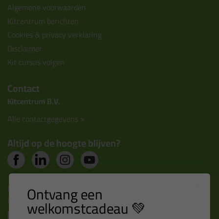
Algemene voorwaarden
Kitcentrum berichten
Cookies & privacy verklaring
Disclaimer
Kit cursus volgen
Contact
Kitcentrum B.V.
Alle contactgegevens >
Altijd op de hoogte blijven?
Nieuws, tips en exclusieve deals rechtstreeks in je
Ontvang een
inbox
welkomstcadeau 💚
Email