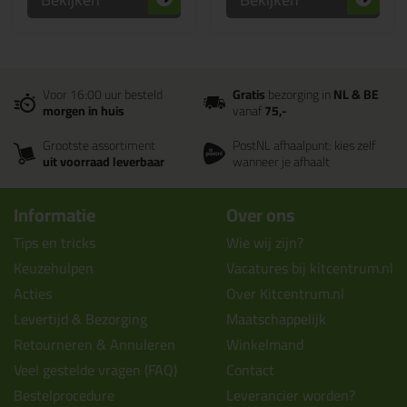
Voor 16:00 uur besteld
Gratis
bezorging in
NL & BE
morgen in huis
vanaf
75,-
Grootste assortiment
PostNL afhaalpunt: kies zelf
uit voorraad leverbaar
wanneer je afhaalt
Informatie
Over ons
Tips en tricks
Wie wij zijn?
Keuzehulpen
Vacatures bij kitcentrum.nl
Acties
Over Kitcentrum.nl
Levertijd & Bezorging
Maatschappelijk
Retourneren & Annuleren
Winkelmand
Veel gestelde vragen (FAQ)
Contact
Bestelprocedure
Leverancier worden?