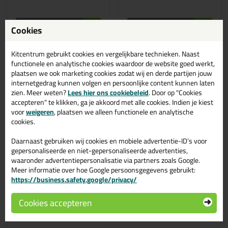
Bekijken
Bekijken
Cookies
Kitcentrum gebruikt cookies en vergelijkbare technieken. Naast
functionele en analytische cookies waardoor de website goed werkt,
plaatsen we ook marketing cookies zodat wij en derde partijen jouw
internetgedrag kunnen volgen en persoonlijke content kunnen laten
zien. Meer weten?
Lees hier ons cookiebeleid
. Door op "Cookies
accepteren" te klikken, ga je akkoord met alle cookies. Indien je kiest
voor
weigeren
, plaatsen we alleen functionele en analytische
cookies.
Daarnaast gebruiken wij cookies en mobiele advertentie-ID’s voor
gepersonaliseerde en niet-gepersonaliseerde advertenties,
11,
52,
waaronder advertentiepersonalisatie via partners zoals Google.
59
99
Meer informatie over hoe Google persoonsgegevens gebruikt:
https://business.safety.google/privacy/
Zwaluw Plasterboard
Zwaluw Plasterboard
Filler 1ltr pot p/st
Filler 5 ltr emmer
Gebruiksklare ultralichte
Gebruiksklare en ultralichte
Cookies accepteren
vulpasta
vulpasta