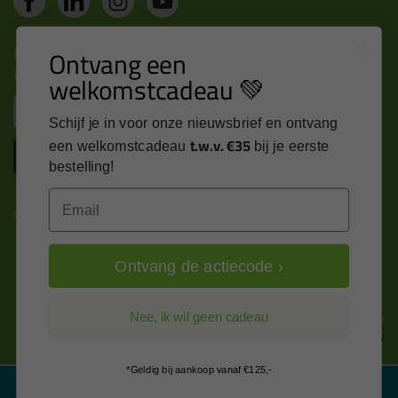
Nieuws, tips en exclusieve deals rechtstreeks in je
Ontvang een
inbox
welkomstcadeau 💚
Email
Schijf je in voor onze nieuwsbrief en ontvang
t.w.v. €35
een welkomstcadeau
bij je eerste
Inschrijven
bestelling!
Email
Kitcentrum is trots op:
Ontvang de actiecode ›
Alle prijzen zijn in EURO en excl. 21% BTW
Nee, ik wil geen cadeau
wijzig naar incl. BTW
*Geldig bij aankoop vanaf €125,-
Filter