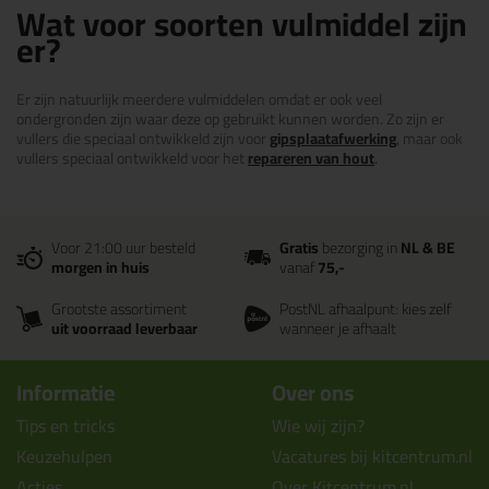
Wat voor soorten vulmiddel zijn
er?
Er zijn natuurlijk meerdere vulmiddelen omdat er ook veel
ondergronden zijn waar deze op gebruikt kunnen worden. Zo zijn er
vullers die speciaal ontwikkeld zijn voor
gipsplaatafwerking
, maar ook
vullers speciaal ontwikkeld voor het
repareren van hout
.
Voor 21:00 uur besteld
Gratis
bezorging in
NL & BE
morgen in huis
vanaf
75,-
Grootste assortiment
PostNL afhaalpunt: kies zelf
uit voorraad leverbaar
wanneer je afhaalt
Informatie
Over ons
Tips en tricks
Wie wij zijn?
Keuzehulpen
Vacatures bij kitcentrum.nl
Acties
Over Kitcentrum.nl