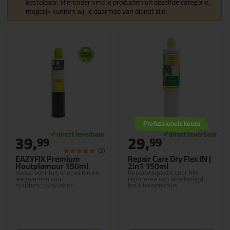
bestelbaar. Hieronder vind je producten uit dezelfde categorie,
mogelijk kunnen wij je daarmee van dienst zijn.
Professionele keuze
39,
29,
99
99
(2)
EAZYFIX Premium
Repair Care Dry Flex IN |
Houtplamuur 150ml
2in1 150ml
Ideaal voor het snel vullen en
Reparatiepasta voor het
wegwerken van
repareren van beschadigd
houtbeschadigingen
hout binnenshuis