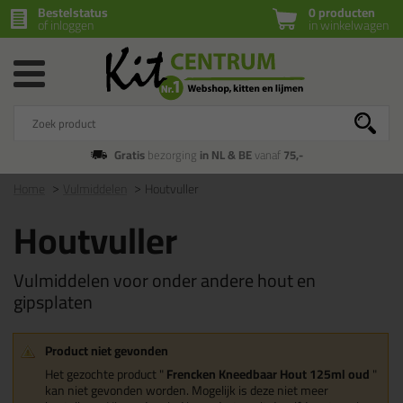
Bestelstatus
0 producten
of inloggen
in winkelwagen
Gratis
bezorging
in NL & BE
vanaf
75,-
Home
Vulmiddelen
Houtvuller
Houtvuller
Vulmiddelen voor onder andere hout en
gipsplaten
Product niet gevonden
Het gezochte product "
Frencken Kneedbaar Hout 125ml oud
"
kan niet gevonden worden. Mogelijk is deze niet meer