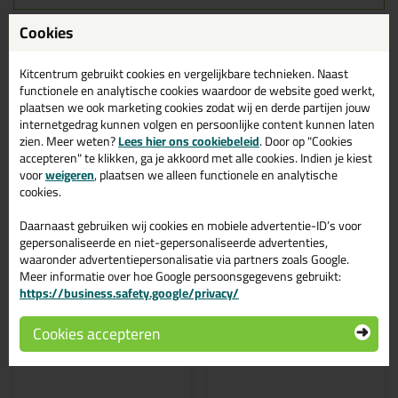
Cookies
Gerelateerde producten
Kitcentrum gebruikt cookies en vergelijkbare technieken. Naast
functionele en analytische cookies waardoor de website goed werkt,
plaatsen we ook marketing cookies zodat wij en derde partijen jouw
internetgedrag kunnen volgen en persoonlijke content kunnen laten
zien. Meer weten?
Lees hier ons cookiebeleid
. Door op "Cookies
accepteren" te klikken, ga je akkoord met alle cookies. Indien je kiest
voor
weigeren
, plaatsen we alleen functionele en analytische
cookies.
Daarnaast gebruiken wij cookies en mobiele advertentie-ID’s voor
gepersonaliseerde en niet-gepersonaliseerde advertenties,
waaronder advertentiepersonalisatie via partners zoals Google.
Meer informatie over hoe Google persoonsgegevens gebruikt:
9,
3,
59
49
https://business.safety.google/privacy/
EAZYFIX Modelleermes
Zwaluw Plasterboard
Cookies accepteren
RVS
Filler 310ml