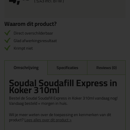
(
5,
43
incl. BTW )
Waarom dit product?
Direct overschilderbaar
Glad afwerkingsresultaat
Krimpt niet
Omschrijving
Specificaties
Reviews (0)
Soudal Soudafill Express in
Koker 310ml
Bestel de Soudal Soudafill Express in Koker 310ml vandaag nog!
Vandaag besteld = morgen in huis.
Wil je meer weten over de toepassing en kenmerken van dit
product?
Lees alles over dit product >