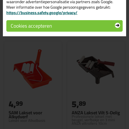
waaronder advertentiepersonalisatie via partners zoals Google.
Meer informatie over hoe Google persoonsgegevens gebruikt:
https://business.safety.google/privacy/
Gerelateerde producten
Cookies accepteren
4,
5,
99
89
SAM Lakset voor
ANZA Lakset Vilt 5-Delig
Alkydverf
Professionele lakset met
beugel, verfbakje en 3 mini
Lakset voor Alkydbasis
ANZA viltrollers 10cm