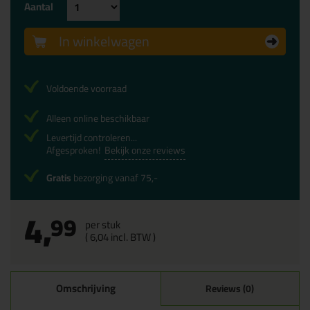
Aantal
In winkelwagen
Voldoende voorraad
Alleen online beschikbaar
Levertijd controleren...
Afgesproken!
Bekijk onze reviews
Gratis
bezorging vanaf 75,-
4,
99
per stuk
(
6,
04
incl. BTW )
Omschrijving
Reviews (0)