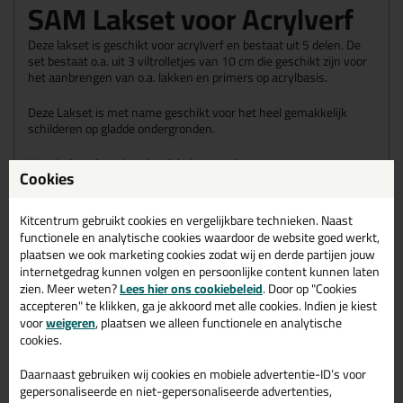
SAM Lakset voor Acrylverf
Deze lakset is geschikt voor acrylverf en bestaat uit 5 delen. De
set bestaat o.a. uit 3 viltrolletjes van 10 cm die geschikt zijn voor
het aanbrengen van o.a. lakken en primers op acrylbasis.
Deze Lakset is met name geschikt voor het heel gemakkelijk
schilderen op gladde ondergronden.
Het eindresultaat is spiegelglad en zonder strepen.
Cookies
De lakset bestaat uit:
1 Verfbakje
Kitcentrum gebruikt cookies en vergelijkbare technieken. Naast
1 Verfrol beugel 10cm
functionele en analytische cookies waardoor de website goed werkt,
3 viltrollers 10cm
plaatsen we ook marketing cookies zodat wij en derde partijen jouw
internetgedrag kunnen volgen en persoonlijke content kunnen laten
Eigenschappen SAM Lakset voor
zien. Meer weten?
Lees hier ons cookiebeleid
. Door op "Cookies
Acrylverf
accepteren" te klikken, ga je akkoord met alle cookies. Indien je kiest
voor
weigeren
, plaatsen we alleen functionele en analytische
Merk
cookies.
SAM
Daarnaast gebruiken wij cookies en mobiele advertentie-ID’s voor
Geschikt voor onder andere
gepersonaliseerde en niet-gepersonaliseerde advertenties,
Lak Primers Alkyd en H20 (lakken)