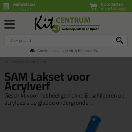
Bestelstatus
0 producten
of inloggen
in winkelwagen
Gratis
bezorging
in NL & BE
vanaf
75,-
Verfsets
(Verfrollers)
SAM Lakset voor
Acrylverf
Geschikt voor het heel gemakkelijk schilderen op
acrylbasis op gladde ondergronden.