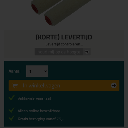
(KORTE) LEVERTIJD
Levertijd controleren...
houd mij op de hoogte
Aantal
In winkelwagen
Voldoende voorraad
Alleen online beschikbaar
Gratis
bezorging vanaf 75,-