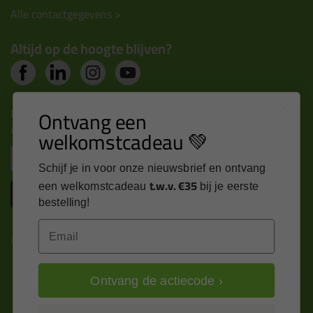
Alle contactgegevens >
Altijd op de hoogte blijven?
Nieuws, tips en exclusieve deals rechtstreeks in je
Ontvang een
inbox
welkomstcadeau 💚
Email
Schijf je in voor onze nieuwsbrief en ontvang
t.w.v. €35
een welkomstcadeau
bij je eerste
Inschrijven
bestelling!
Email
Kitcentrum is trots op:
Ontvang de actiecode ›