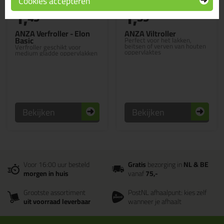
Cookies accepteren
1,
1,
49
59
ANZA Verfroller - Elon
ANZA Viltroller
Basic
Perfect voor het lakken,
beitsen of verven van houten
Verfroller geschikt voor
oppervlaktes
medium gladde oppervlakken
Bekijken
Bekijken
Voor 16:00 uur besteld
Gratis
bezorging in
NL & BE
morgen in huis
vanaf
75,-
Grootste assortiment
PostNL afhaalpunt: kies zelf
uit voorraad leverbaar
wanneer je afhaalt