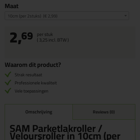
Maat
10cm (per 2stuks) (€ 2,99)
2,
69
per stuk
(
3,
25
incl. BTW )
Waarom dit product?
Strak resultaat
Professionele kwaliteit
Vele toepassingen
Omschrijving
Reviews (0)
SAM Parketlakroller /
Veloursroller in 10cm (per