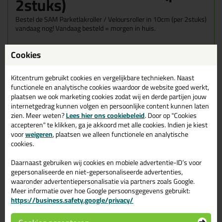
2stuks)
Bestel de SAM Parketlakroller / Veloursroller in 10cm (per 2stuks)
vandaag nog! Vandaag besteld = morgen in huis.
Wil je meer weten over de toepassing en kenmerken van dit
Cookies
product?
Lees alles over dit product >
Kitcentrum gebruikt cookies en vergelijkbare technieken. Naast
functionele en analytische cookies waardoor de website goed werkt,
plaatsen we ook marketing cookies zodat wij en derde partijen jouw
Gerelateerde producten
internetgedrag kunnen volgen en persoonlijke content kunnen laten
zien. Meer weten?
Lees hier ons cookiebeleid
. Door op "Cookies
accepteren" te klikken, ga je akkoord met alle cookies. Indien je kiest
voor
weigeren
, plaatsen we alleen functionele en analytische
cookies.
Daarnaast gebruiken wij cookies en mobiele advertentie-ID’s voor
gepersonaliseerde en niet-gepersonaliseerde advertenties,
waaronder advertentiepersonalisatie via partners zoals Google.
Meer informatie over hoe Google persoonsgegevens gebruikt:
https://business.safety.google/privacy/