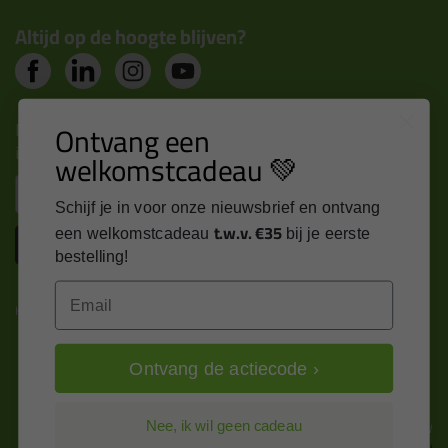
Altijd op de hoogte blijven?
Nieuws, tips en exclusieve deals rechtstreeks in je
Ontvang een
inbox
welkomstcadeau 💚
Email
Schijf je in voor onze nieuwsbrief en ontvang
t.w.v. €35
een welkomstcadeau
bij je eerste
Inschrijven
bestelling!
Email
Kitcentrum is trots op:
Ontvang de actiecode ›
Alle prijzen zijn in EURO en excl. 21% BTW
Nee, ik wil geen cadeau