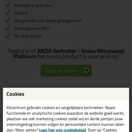
Makkelijk te gebruiken
Pluisvrij
Ook geschikt voor Water gedragen verf
Poolhoogte van 8mm
Per stuk verpakt
Twijfel je of
ANZA Verfroller - Antex Microvezel
Platinum
het beste product is voor je klus?
Start de check
Cookies
Omschrijving
Specificaties
Reviews (3)
ANZA Verfroller - Antex
Kitcentrum gebruikt cookies en vergelijkbare technieken. Naast
functionele en analytische cookies waardoor de website goed werkt,
Microvezel Platinum in 25
plaatsen we ook marketing cookies zodat wij en derde partijen jouw
cm
internetgedrag kunnen volgen en persoonlijke content kunnen laten
zien. Meer weten?
Lees hier ons cookiebeleid
. Door op "Cookies