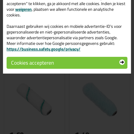
Bestel de ANZA Verfroller - Antex Microvezel Platinum in 25 cm
accepteren" te klikken, ga je akkoord met alle cookies. Indien je kiest
vandaag nog! Vandaag besteld = morgen in huis.
voor
weigeren
, plaatsen we alleen functionele en analytische
cookies.
Wil je meer weten over de toepassing en kenmerken van dit
product?
Lees alles over dit product >
Daarnaast gebruiken wij cookies en mobiele advertentie-ID’s voor
gepersonaliseerde en niet-gepersonaliseerde advertenties,
waaronder advertentiepersonalisatie via partners zoals Google.
Meer informatie over hoe Google persoonsgegevens gebruikt:
https://business.safety.google/privacy/
Gerelateerde producten
Cookies accepteren