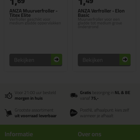
1,
1,
69
49
ANZA Muurverfroller -
ANZA Verfroller - Elon
Titex Elite
Basic
Verfroller geschikt voor
Muurverfroller voor een
medium gladde oppervlakken
gladde tot medium grove
ondergrond
Bekijken
Bekijken
Voor 21:00 uur besteld
Gratis
bezorging in
NL & BE
morgen in huis
vanaf
75,-
Grootste assortiment
PostNL afhaalpunt: kies zelf
uit voorraad leverbaar
wanneer je afhaalt
Informatie
Over ons