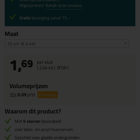
Afgesproken!
Bekijk onze reviews
Gratis
bezorging vanaf 75,-
Maat
25 cm (€ 6,49)
1,
69
per stuk
(
2,
04
incl. BTW )
Volumeprijzen
50x
6,09
p/st
6%
korting
Waarom dit product?
Met
5 sterren
beoordeeld
voor latex- en acryl muurverven
Geschikt voor gladde ondergronden