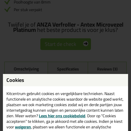
Poolhoogte van 8mm
Per stuk verpakt
Twijfel je of
ANZA Verfroller - Antex Microvezel
Platinum
het beste product is voor je klus?
Start de check
Omschrijving
Specificaties
Reviews (3)
Cookies
ANZA Verfroller - Antex
Microvezel Platinum in 10
cm - dik
Kitcentrum gebruikt cookies en vergelijkbare technieken. Naast
functionele en analytische cookies waardoor de website goed werkt,
plaatsen we ook marketing cookies zodat wij en derde partijen jouw
Bestel de ANZA Verfroller - Antex Microvezel Platinum in 10 cm -
internetgedrag kunnen volgen en persoonlijke content kunnen laten
dik vandaag nog! Vandaag besteld = morgen in huis.
zien. Meer weten?
Lees hier ons cookiebeleid
. Door op "Cookies
accepteren" te klikken, ga je akkoord met alle cookies. Indien je kiest
Wil je meer weten over de toepassing en kenmerken van dit
voor
weigeren
, plaatsen we alleen functionele en analytische
product?
Lees alles over dit product >