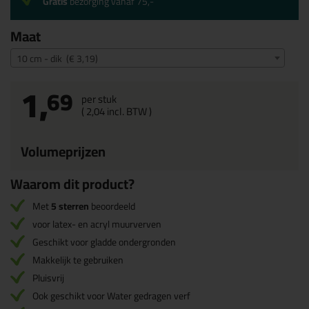
Gratis
bezorging vanaf 75,-
Maat
10 cm - dik (€ 3,19)
1,
69
per stuk
(
2,
04
incl. BTW )
Volumeprijzen
Waarom dit product?
Met
5 sterren
beoordeeld
voor latex- en acryl muurverven
Geschikt voor gladde ondergronden
Makkelijk te gebruiken
Pluisvrij
Ook geschikt voor Water gedragen verf