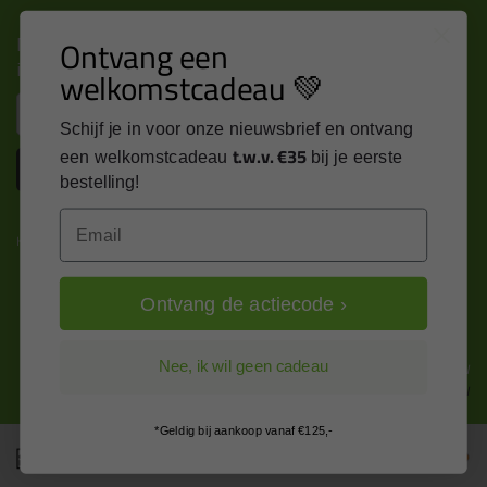
Nieuws, tips en exclusieve deals rechtstreeks in je
Ontvang een
inbox
welkomstcadeau 💚
Email
Schijf je in voor onze nieuwsbrief en ontvang
t.w.v. €35
een welkomstcadeau
bij je eerste
Inschrijven
bestelling!
Email
Kitcentrum is trots op:
Ontvang de actiecode ›
Alle prijzen zijn in EURO en excl. 21% BTW
Nee, ik wil geen cadeau
wijzig naar incl. BTW
*Geldig bij aankoop vanaf €125,-