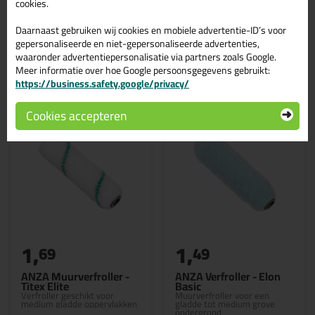
cookies.
Daarnaast gebruiken wij cookies en mobiele advertentie-ID’s voor
gepersonaliseerde en niet-gepersonaliseerde advertenties,
waaronder advertentiepersonalisatie via partners zoals Google.
Gerelateerde producten
Meer informatie over hoe Google persoonsgegevens gebruikt:
https://business.safety.google/privacy/
Cookies accepteren
1,
1,
69
49
ANZA Muurverfroller -
ANZA Verfroller - Elon
Titex Elite
Basic
Verfroller geschikt voor
Muurverfroller voor een
medium gladde oppervlakken
gladde tot medium grove
ondergrond