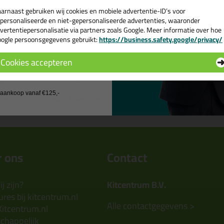
arnaast gebruiken wij cookies en mobiele advertentie-ID’s voor
personaliseerde en niet-gepersonaliseerde advertenties, waaronder
vertentiepersonalisatie via partners zoals Google. Meer informatie over hoe
ogle persoonsgegevens gebruikt:
https://business.safety.google/privacy/
 de actiecode ›
trijkvaatjes kopen? Bestel st
Cookies accepteren
j Kitcentrum.nl
 wil geen cadeau
j aankoop vanaf €125,-
s ook in de kleur zwart? Bestel je strijkvaatjes zwart daarom gemakkelij
 ons
Contact
j zijn?
Kitcentrum B.V.
res bij kitcentrum.nl
Alle contactgegevens >
Kitcentrum.nl
chappelijk