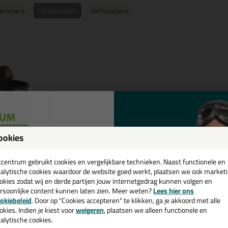
femmers
Strijkvaatjes
Verfroosters
ookies
een
cadeau 💚
tcentrum gebruikt cookies en vergelijkbare technieken. Naast functionele en
(2)
alytische cookies waardoor de website goed werkt, plaatsen we ook market
okies zodat wij en derde partijen jouw internetgedrag kunnen volgen en
 leren riem
rsoonlijke content kunnen laten zien. Meer weten?
Lees hier ons
 en efficiënter
e nieuwsbrief en ontvang een
erfhouder!
okiebeleid
. Door op "Cookies accepteren" te klikken, ga je akkoord met alle
v. €35,-
bij je eerste bestelling!
okies. Indien je kiest voor
weigeren
, plaatsen we alleen functionele en
alytische cookies.