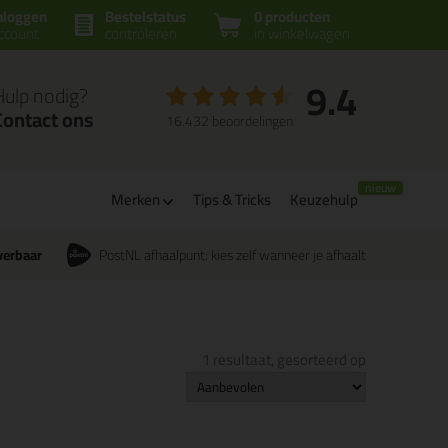
nloggen
Bestelstatus
0 producten
ccount
controleren
in winkelwagen
9.4
Hulp nodig?
Contact ons
16.432 beoordelingen
Merken
Tips & Tricks
Keuzehulp
verbaar
PostNL afhaalpunt: kies zelf wanneer je afhaalt
1 resultaat, gesorteerd op