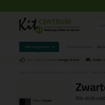
Alle categorieën
Populaire keuzes:
Silic
Voor 16:00 uur besteld
morgen in huis
Gratis
be
Home
Verfbakjes & Strijkvaatjes
Strijkvaatjes
Kleur: Z
Zwarte
Alle strijkvaa
Kleur:
Zwart