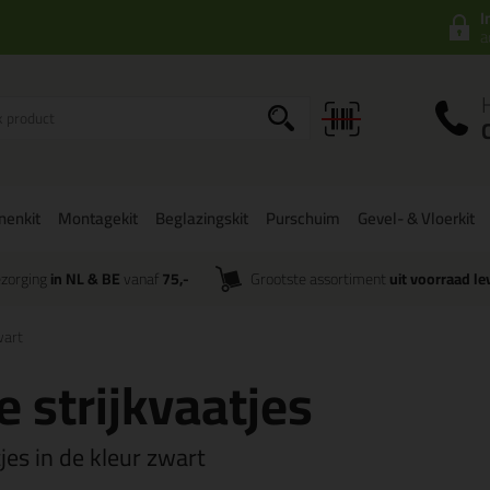
I
a
onenkit
Montagekit
Beglazingskit
Purschuim
Gevel- & Vloerkit
zorging
in NL & BE
vanaf
75,-
Grootste assortiment
uit voorraad le
wart
 strijkvaatjes
tjes in de kleur zwart