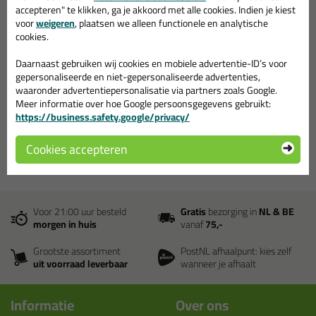
accepteren" te klikken, ga je akkoord met alle cookies. Indien je kiest
Kenmerken
voor
weigeren
, plaatsen we alleen functionele en analytische
Vuil- en oxideoplossend
cookies.
Verbetert geleiding
Voorkomt spanningsverlies
Daarnaast gebruiken wij cookies en mobiele advertentie-ID’s voor
Vochtverdrijvend
gepersonaliseerde en niet-gepersonaliseerde advertenties,
Niet corrosief
waaronder advertentiepersonalisatie via partners zoals Google.
Tast metaal en synthetische materialen niet aan
Met extra precisie-spuitslang
Meer informatie over hoe Google persoonsgegevens gebruikt:
In alle standen te gebruiken
https://business.safety.google/privacy/
Kleur: transparant
Cookies accepteren
Voor 21:00 uur besteld
Gratis
bezorging in
NL & BE
morgen in huis
vanaf
75,-
Grootste assortiment
PostNL afhaalpunt: kies zelf
uit voorraad leverbaar
wanneer je afhaalt
Informatie
Over ons