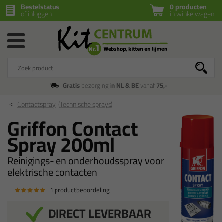
Bestelstatus
0 producten
of inloggen
in winkelwagen
Gratis
bezorging
in NL & BE
vanaf
75,-
Contactspray
(Technische sprays)
Griffon Contact
Spray 200ml
Reinigings- en onderhoudsspray voor
elektrische contacten
1 productbeoordeling
DIRECT LEVERBAAR