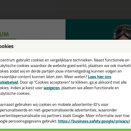
Omschrijving
Specificaties
ookies
een
IP 303 Crêpe tape beige 50mtr 
cadeau 💚
tcentrum gebruikt cookies en vergelijkbare technieken. Naast functionele en
tel de KIP 303 Crêpe tape beige 50mtr in 50mm vandaag nog! Vandaag 
alytische cookies waardoor de website goed werkt, plaatsen we ook market
okies zodat wij en derde partijen jouw internetgedrag kunnen volgen en
rsoonlijke content kunnen laten zien. Meer weten?
Lees hier ons
 je meer weten over de toepassing en kenmerken van dit product?
Lees 
e nieuwsbrief en ontvang een
okiebeleid
. Door op "Cookies accepteren" te klikken, ga je akkoord met alle
v. €35,-
bij je eerste bestelling!
okies. Indien je kiest voor
weigeren
, plaatsen we alleen functionele en
alytische cookies.
arnaast gebruiken wij cookies en mobiele advertentie-ID’s voor
n
personaliseerde en niet-gepersonaliseerde advertenties, waaronder
vertentiepersonalisatie via partners zoals Google. Meer informatie over hoe
ogle persoonsgegevens gebruikt:
https://business.safety.google/privacy/
 de actiecode ›