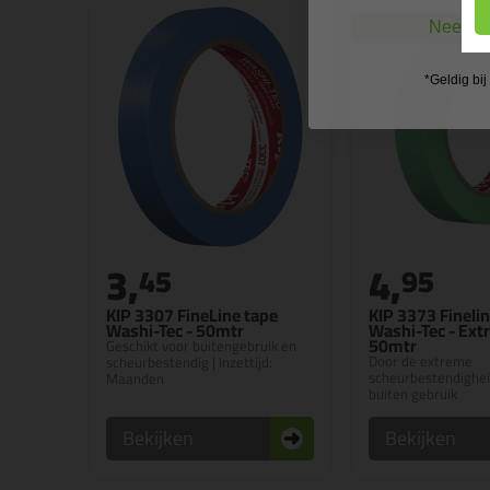
Nee, ik
*Geldig bi
3,
4,
45
95
KIP 3307 FineLine tape
KIP 3373 Fineli
Washi-Tec - 50mtr
Washi-Tec - Extr
50mtr
Geschikt voor buitengebruik en
Door de extreme
scheurbestendig | Inzettijd:
scheurbestendighei
Maanden
buiten gebruik
Bekijken
Bekijken