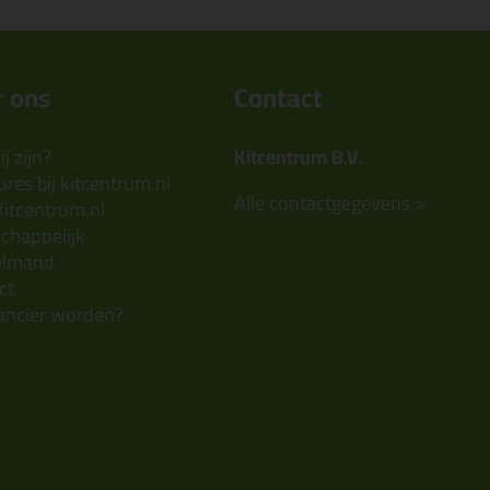
 ons
Contact
j zijn?
Kitcentrum B.V.
res bij kitcentrum.nl
Alle contactgegevens >
Kitcentrum.nl
chappelijk
elmand
ct
ancier worden?