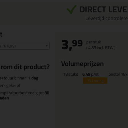
DIRECT LEV
Levertijd controleren
t
3,
99
per stuk
(€ 6,99)
(
4,
83
incl. BTW )
Volumeprijzen
rom dit product?
18
stuks
6,49
p/st
bestel 18x
zetduur binnen:
1 dag
7%
korting
erk gekrept
emperatuurbestendig tot
80
raden