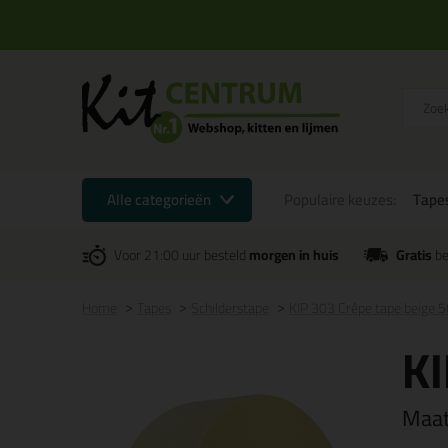
Alle categorieën
Populaire keuzes:
Tape
Voor 21:00 uur besteld
morgen in huis
Gratis
be
Home
Tapes
Schilderstape
KIP 303 Crêpe tape beige 
KI
Maa