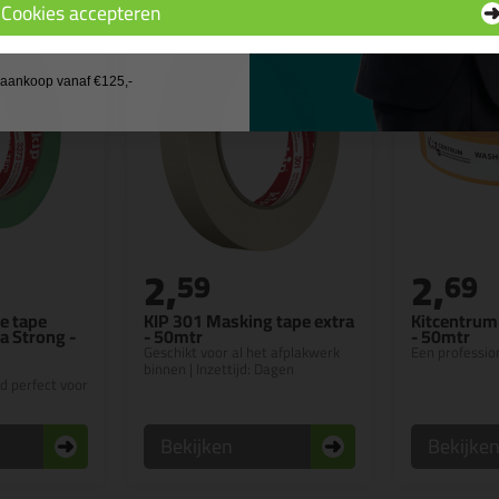
Cookies accepteren
 wil geen cadeau
j aankoop vanaf €125,-
2,
2,
59
69
ne tape
KIP 301 Masking tape extra
Kitcentrum
a Strong -
- 50mtr
- 50mtr
Geschikt voor al het afplakwerk
Een professio
binnen | Inzettijd: Dagen
d perfect voor
Bekijken
Bekijke