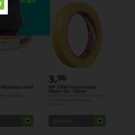
3,
96
 Afplaktape Geel
KIP 3308 FineLine tape
Washi-Tec - 50mtr
nele afplaktape
Garantie voor messcherpe lijnen
binnen & buiten | Inzettijd:
Maanden
n
Bekijken