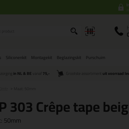
I
a
s
Siliconenkit
Montagekit
Beglazingskit
Purschuim
zorging
in NL & BE
vanaf
75,-
Grootste assortiment
uit voorraad le
50mtr
Maat: 50mm
P 303 Crêpe tape bei
t:
50mm