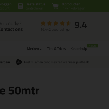
nloggen
Bestelstatus
0 producten
ccount
controleren
in winkelwagen
9.4
Hulp nodig?
Contact ons
16.442 beoordelingen
Merken
Tips & Tricks
Keuzehulp
verbaar
PostNL afhaalpunt: kies zelf wanneer je afhaalt
ge 50mtr