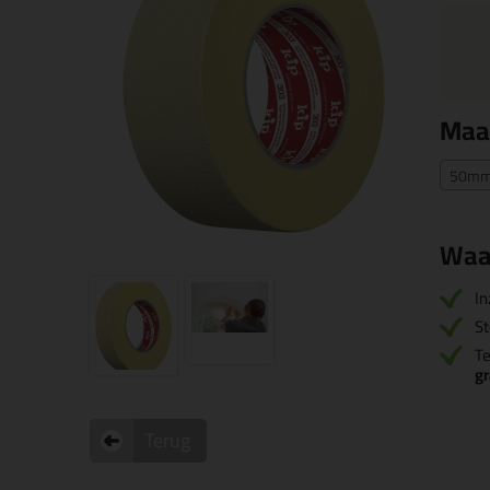
Maa
50mm 
Waa
In
St
T
g
Terug