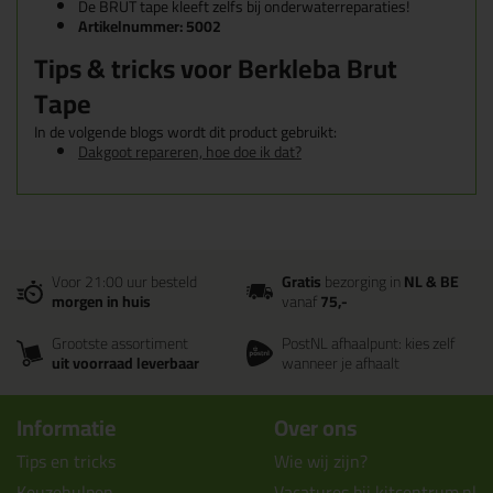
De BRÛT tape kleeft zelfs bij onderwaterreparaties!
Artikelnummer: 5002
Tips & tricks voor Berkleba Brut
Tape
In de volgende blogs wordt dit product gebruikt:
Dakgoot repareren, hoe doe ik dat?
Voor 21:00 uur besteld
Gratis
bezorging in
NL & BE
morgen in huis
vanaf
75,-
Grootste assortiment
PostNL afhaalpunt: kies zelf
uit voorraad leverbaar
wanneer je afhaalt
Informatie
Over ons
Tips en tricks
Wie wij zijn?
Keuzehulpen
Vacatures bij kitcentrum.nl