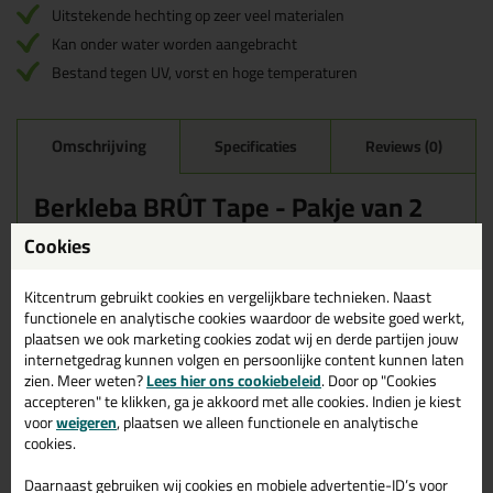
Uitstekende hechting op zeer veel materialen
Kan onder water worden aangebracht
Bestand tegen UV, vorst en hoge temperaturen
Omschrijving
Specificaties
Reviews (0)
Berkleba BRÛT Tape - Pakje van 2
stuks
Cookies
Een uitzonderlijk sterke, watervaste reparatietape voor
(semi-)permanente reparaties. Met BRÛT tape creëer je volledig
Kitcentrum gebruikt cookies en vergelijkbare technieken. Naast
lucht- en waterdichte reparaties tot wel 30 meter onder water
functionele en analytische cookies waardoor de website goed werkt,
(ook chloorwater en zeewater).
plaatsen we ook marketing cookies zodat wij en derde partijen jouw
internetgedrag kunnen volgen en persoonlijke content kunnen laten
Deze reparatietape heeft de volgende afmetingen:
zien. Meer weten?
Lees hier ons cookiebeleid
. Door op "Cookies
accepteren" te klikken, ga je akkoord met alle cookies. Indien je kiest
Lengte: 100mm
voor
weigeren
, plaatsen we alleen functionele en analytische
Breedte: 100mm
cookies.
Dikte: 0,7mm
Daarnaast gebruiken wij cookies en mobiele advertentie-ID’s voor