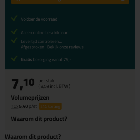
Voldoende voorraad
Alleen online beschikbaar
Levertijd controleren...
Afgesproken!
Bekijk onze reviews
Gratis
bezorging vanaf 75,-
7,
10
per stuk
(
8,
59
incl. BTW )
Volumeprijzen
10x
5,40
p/st
24%
korting
Waarom dit product?
Waarom dit product?