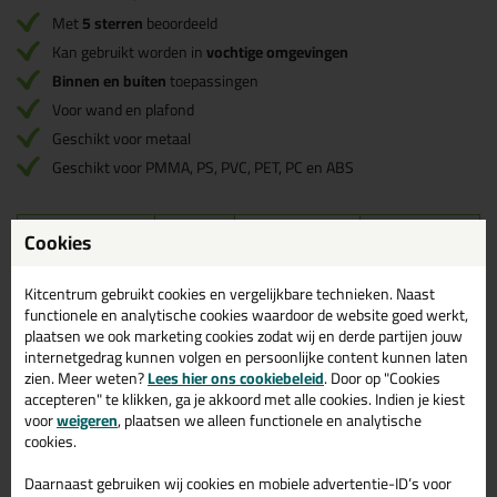
Met
5 sterren
beoordeeld
Kan gebruikt worden in
vochtige omgevingen
Binnen en buiten
toepassingen
Voor wand en plafond
Geschikt voor metaal
Geschikt voor PMMA, PS, PVC, PET, PC en ABS
Cookies
Omschrijving
Video
Specificaties
Reviews (1)
Technische gegevens Soudal Fix All
Kitcentrum gebruikt cookies en vergelijkbare technieken. Naast
functionele en analytische cookies waardoor de website goed werkt,
dubbelzijdige tape extra sterk rol
plaatsen we ook marketing cookies zodat wij en derde partijen jouw
internetgedrag kunnen volgen en persoonlijke content kunnen laten
1,5m
zien. Meer weten?
Lees hier ons cookiebeleid
. Door op "Cookies
accepteren" te klikken, ga je akkoord met alle cookies. Indien je kiest
Bekijk hier het datablad voor alle info over de Soudal Fix all
voor
weigeren
, plaatsen we alleen functionele en analytische
montage tape
cookies.
Ondergronden Soorten:
Daarnaast gebruiken wij cookies en mobiele advertentie-ID’s voor
Ondergronden met hoge oppervlakteenergie (bv. metalen,