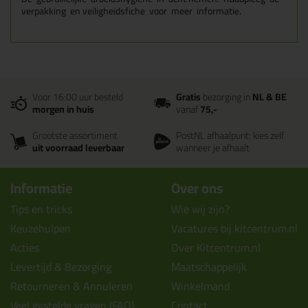
verpakking en veiligheidsfiche voor meer informatie.
Voor 16:00 uur besteld
Gratis
bezorging in
NL & BE
morgen in huis
vanaf
75,-
Grootste assortiment
PostNL afhaalpunt: kies zelf
uit voorraad leverbaar
wanneer je afhaalt
Informatie
Over ons
Tips en tricks
Wie wij zijn?
Keuzehulpen
Vacatures bij kitcentrum.nl
Acties
Over Kitcentrum.nl
Levertijd & Bezorging
Maatschappelijk
Retourneren & Annuleren
Winkelmand
Veel gestelde vragen (FAQ)
Contact