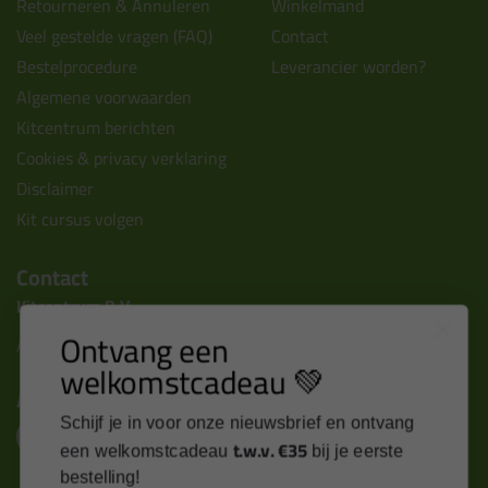
Retourneren & Annuleren
Winkelmand
Veel gestelde vragen (FAQ)
Contact
Bestelprocedure
Leverancier worden?
Algemene voorwaarden
Kitcentrum berichten
Cookies & privacy verklaring
Disclaimer
Kit cursus volgen
Contact
Kitcentrum B.V.
Ontvang een
Alle contactgegevens >
welkomstcadeau 💚
Altijd op de hoogte blijven?
Schijf je in voor onze nieuwsbrief en ontvang
t.w.v. €35
een welkomstcadeau
bij je eerste
bestelling!