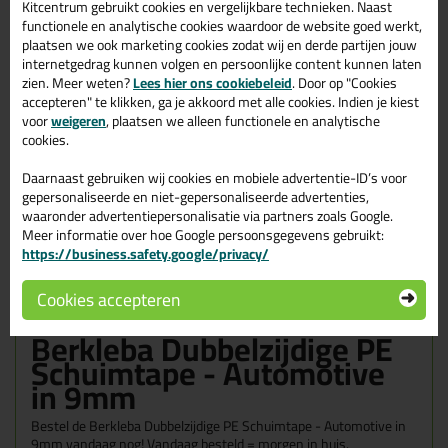
Kitcentrum gebruikt cookies en vergelijkbare technieken. Naast
9
% korting
functionele en analytische cookies waardoor de website goed werkt,
plaatsen we ook marketing cookies zodat wij en derde partijen jouw
Waarom dit product?
internetgedrag kunnen volgen en persoonlijke content kunnen laten
zien. Meer weten?
Lees hier ons cookiebeleid
. Door op "Cookies
accepteren" te klikken, ga je akkoord met alle cookies. Indien je kiest
Waarom dit product?
voor
weigeren
, plaatsen we alleen functionele en analytische
cookies.
Met
5 sterren
beoordeeld
Daarnaast gebruiken wij cookies en mobiele advertentie-ID’s voor
Hoge densiteit
gepersonaliseerde en niet-gepersonaliseerde advertenties,
bestand tegen alle weersinvloeden
waaronder advertentiepersonalisatie via partners zoals Google.
Binnen en buiten toepasbaar!
Meer informatie over hoe Google persoonsgegevens gebruikt:
https://business.safety.google/privacy/
Omschrijving
Cookies accepteren
Specificaties
Reviews (1)
Berkleba Dubbelzijdige PE
Schuimtape - Automotive
in 9mm
Bestel de Berkleba Dubbelzijdige PE Schuimtape - Automotive in
9mm vandaag nog! Vandaag besteld = morgen in huis.