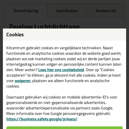
Omschrijving
Specificaties
Reviews (0)
Zwaluw Luchtdichttape
Cookies
Naden tussen bouwdelen maak je voortaan in een handomdraai
luchtdicht met Zwaluw Luchtdicht Tape.
Deze nieuwe, milieuvriendelijke tape van Den Braven Sealants
Kitcentrum gebruikt cookies en vergelijkbare technieken. Naast
met extreem hoge kleefkracht kan -in tegenstelling tot
functionele en analytische cookies waardoor de website goed werkt,
bestaande tapes- zonder primer worden toegepast.
plaatsen we ook marketing cookies zodat wij en derde partijen jouw
internetgedrag kunnen volgen en persoonlijke content kunnen laten
De luchtdichttape is verkrijgbaar in vijf verschillende breedtes;
zien. Meer weten?
Lees hier ons cookiebeleid
. Door op "Cookies
van 75 mm tot 250 mm. Dit zwaluw luchtdicht tape is een
accepteren" te klikken, ga je akkoord met alle cookies. Indien je kiest
uitstekende oplossing voor veeleisende toepassingen bij
voor
weigeren
, plaatsen we alleen functionele en analytische
energiezuinige bouw en renovatie.
cookies.
Daarnaast gebruiken wij cookies en mobiele advertentie-ID’s voor
gepersonaliseerde en niet-gepersonaliseerde advertenties,
Gerelateerde producten
waaronder advertentiepersonalisatie via partners zoals Google.
Meer informatie over hoe Google persoonsgegevens gebruikt:
https://business.safety.google/privacy/