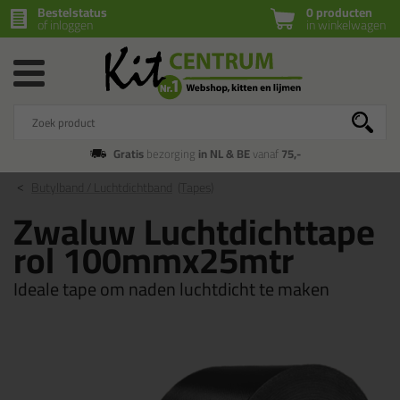
Bestelstatus
0 producten
of inloggen
in winkelwagen
Gratis
bezorging
in NL & BE
vanaf
75,-
Butylband / Luchtdichtband
(Tapes)
Zwaluw Luchtdichttape
rol 100mmx25mtr
Ideale tape om naden luchtdicht te maken