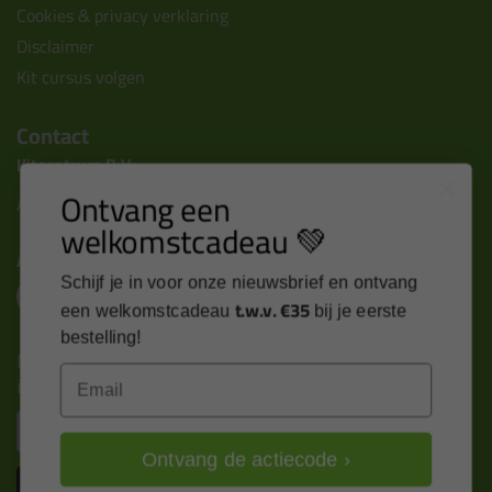
Cookies & privacy verklaring
Disclaimer
Kit cursus volgen
Contact
Kitcentrum B.V.
Ontvang een
Alle contactgegevens >
welkomstcadeau 💚
Altijd op de hoogte blijven?
Schijf je in voor onze nieuwsbrief en ontvang
t.w.v. €35
een welkomstcadeau
bij je eerste
bestelling!
Nieuws, tips en exclusieve deals rechtstreeks in je
Email
inbox
Email
Ontvang de actiecode ›
Inschrijven