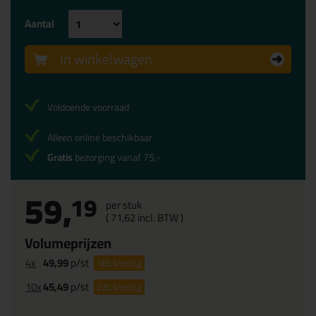
Aantal
In winkelwagen
Voldoende voorraad
Alleen online beschikbaar
Gratis
bezorging vanaf 75,-
59,
19
per stuk
(
71,
62
incl. BTW )
Volumeprijzen
4x
49,99
p/st
16%
korting
10x
45,49
p/st
23%
korting