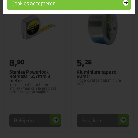
Cookies accepteren
8,
5,
90
25
Stanley Powerlock
Aluminium tape rol
Rolmaat 12,7mm 3
50mtr
meter
Hoge kwaliteit aluminium
tape
In combinatie met een
afbreekmes kan je precieze
formaten gaan snijden
Bekijken
Bekijken