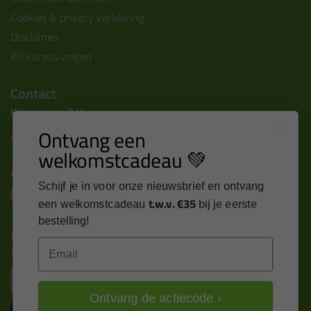
Cookies & privacy verklaring
Disclaimer
Kit cursus volgen
Contact
Kitcentrum B.V.
Ontvang een
Alle contactgegevens >
welkomstcadeau 💚
Altijd op de hoogte blijven?
Schijf je in voor onze nieuwsbrief en ontvang
t.w.v. €35
een welkomstcadeau
bij je eerste
bestelling!
Nieuws, tips en exclusieve deals rechtstreeks in je
Email
inbox
Email
Ontvang de actiecode ›