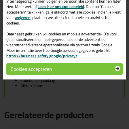
internetgedrag kunnen volgen en persoonlijke content kunnen laten
afdichtingen waar een lucht-, water- en/of dampdichte
zien. Meer weten?
Lees hier ons cookiebeleid
. Door op "Cookies
verbinding gewenst is. Voor voegen en afdichtingen die moeten
accepteren" te klikken, ga je akkoord met alle cookies. Indien je kiest
voldoen aan bouwvoorschriften in overeenstemming met de
voor
weigeren
, plaatsen we alleen functionele en analytische
eisen van het passiefhuisconcept.
Deze producten zijn getest op
cookies.
warmte-isolatie, regendichtheid en luchtverlies. Op de juiste wijze
aangebracht dragen deze producten bij aan de energiebesparing
Daarnaast gebruiken wij cookies en mobiele advertentie-ID’s voor
van een gebouw en sluiten ze nauw aan met concepten zoals het
passiefhuis en energieneutrale huizen.
gepersonaliseerde en niet-gepersonaliseerde advertenties,
waaronder advertentiepersonalisatie via partners zoals Google.
Eigenschappen van de Butylband
:
Meer informatie over hoe Google persoonsgegevens gebruikt:
Op basis van butyl
https://business.safety.google/privacy/
Bevat geen olie
Damp- en luchtdicht
Cookies accepteren
Zowel butyl- als folie zijn uv-bestendig
Uitstekende hechting
Enkelzijdige plaklaag
Dikte: 0,8mm
Gerelateerde producten