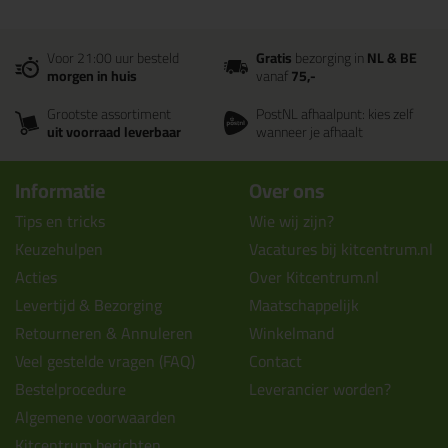
Voor 21:00 uur besteld
Gratis
bezorging in
NL & BE
morgen in huis
vanaf
75,-
Grootste assortiment
PostNL afhaalpunt: kies zelf
uit voorraad leverbaar
wanneer je afhaalt
Informatie
Over ons
Tips en tricks
Wie wij zijn?
Keuzehulpen
Vacatures bij kitcentrum.nl
Acties
Over Kitcentrum.nl
Levertijd & Bezorging
Maatschappelijk
Retourneren & Annuleren
Winkelmand
Veel gestelde vragen (FAQ)
Contact
Bestelprocedure
Leverancier worden?
Algemene voorwaarden
Kitcentrum berichten