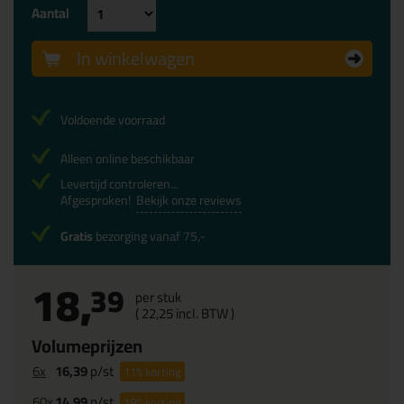
Aantal
In winkelwagen
Voldoende voorraad
Alleen online beschikbaar
Levertijd controleren...
Afgesproken!
Bekijk onze reviews
Gratis
bezorging vanaf 75,-
18,
39
per stuk
(
22,
25
incl. BTW )
Volumeprijzen
6x
16,39
p/st
11%
korting
60x
14,99
p/st
18%
korting