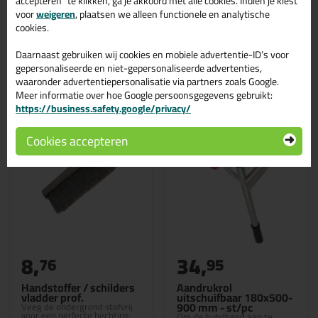
accepteren" te klikken, ga je akkoord met alle cookies. Indien je kiest
60mm >
voor
weigeren
, plaatsen we alleen functionele en analytische
cookies.
Daarnaast gebruiken wij cookies en mobiele advertentie-ID’s voor
gepersonaliseerde en niet-gepersonaliseerde advertenties,
Gerelateerde producten
waaronder advertentiepersonalisatie via partners zoals Google.
Meer informatie over hoe Google persoonsgegevens gebruikt:
https://business.safety.google/privacy/
Cookies accepteren
8,
34,
76
95
Handstoffer / schilders
Aandrukrol
vladder prof.
uitschuifbaar 180x500-
900 mm - st/pc
Veeg de ondergrond stofvrij
voor een perfecte hechting
Om de butylband aan te