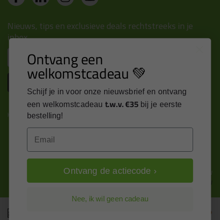
Nieuws, tips en exclusieve deals rechtstreeks in je
inbox
Ontvang een
Email
welkomstcadeau 💚
Inschrijven
Schijf je in voor onze nieuwsbrief en ontvang
t.w.v. €35
een welkomstcadeau
bij je eerste
Kitcentrum is trots op:
bestelling!
Email
Ontvang de actiecode ›
Alle prijzen zijn in EURO en excl. 21% BTW
wijzig naar incl. BTW
Nee, ik wil geen cadeau