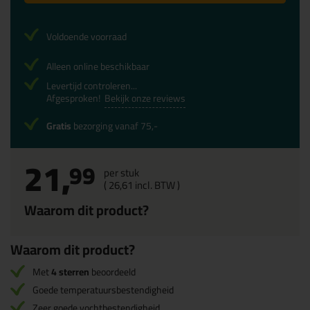
Voldoende voorraad
Alleen online beschikbaar
Levertijd controleren...
Afgesproken!
Bekijk onze reviews
Gratis
bezorging vanaf 75,-
21,
99
per stuk
(
26,
61
incl. BTW )
Waarom dit product?
Waarom dit product?
Met
4 sterren
beoordeeld
Goede temperatuursbestendigheid
Zeer goede vochtbestendigheid