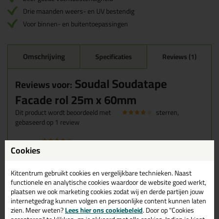
Drie maanden weers- en UV bestendig
Voor binnen- en buitentoepassingen
Omschrijving
Specificaties
Reviews (1)
Soudal Soudatape
Reviews voor:
Facade rol 25m x 60mm
Dit product wordt beoordeeld met
sterren,
gebaseerd op
1
review
Cookies
Gebruikt voor luchtdicht afplakken pirplaat->gordingen.
Kleverig, daardoor hele goede hechting, zowel op pir als
hout
Kitcentrum gebruikt cookies en vergelijkbare technieken. Naast
Geschreven door Koen op 9 juli 2024
functionele en analytische cookies waardoor de website goed werkt,
plaatsen we ook marketing cookies zodat wij en derde partijen jouw
Ook een review schrijven?
internetgedrag kunnen volgen en persoonlijke content kunnen laten
zien. Meer weten?
Lees hier ons cookiebeleid
. Door op "Cookies
Schrijf hier je review over Soudal Soudatape Facade rol 25m x