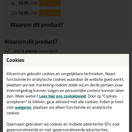
6x
13,95
p/st
13%
korting
12x
12,95
p/st
19%
korting
Waarom dit product?
Waarom dit product?
Met
5 sterren
beoordeeld
Lucht- en dampdicht afdichten
Cookies
Waterdicht
Kitcentrum gebruikt cookies en vergelijkbare technieken. Naast
Zeer goede UV-bestendigheid
functionele en analytische cookies waardoor de website goed werkt,
plaatsen we ook marketing cookies zodat wij en derde partijen jouw
internetgedrag kunnen volgen en persoonlijke content kunnen laten
Omschrijving
Specificaties
Reviews (1)
zien. Meer weten?
Lees hier ons cookiebeleid
. Door op "Cookies
accepteren" te klikken, ga je akkoord met alle cookies. Indien je kiest
voor
weigeren
, plaatsen we alleen functionele en analytische
Technische gegevens Kitcentrum
cookies.
Butylband rol 80mm x 10mtr
Daarnaast gebruiken wij cookies en mobiele advertentie-ID’s voor
Bekijk hier het datablad voor alle informatie over de Kitcentrum
gepersonaliseerde en niet-gepersonaliseerde advertenties,