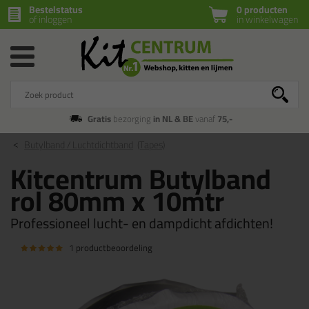
Bestelstatus
0 producten
of inloggen
in winkelwagen
Gratis
bezorging
in NL & BE
vanaf
75,-
Butylband / Luchtdichtband
(Tapes)
Kitcentrum Butylband
rol 80mm x 10mtr
Professioneel lucht- en dampdicht afdichten!
1 productbeoordeling