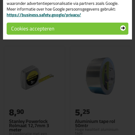
Butylband
waaronder advertentiepersonalisatie via partners zoals Google.
Meer informatie over hoe Google persoonsgegevens gebruikt:
https://business.safety.google/privacy/
Cookies accepteren
Gerelateerde producten
8,
5,
90
25
Stanley Powerlock
Aluminium tape rol
Rolmaat 12,7mm 3
50mtr
meter
Hoge kwaliteit aluminium
tape
In combinatie met een