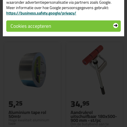
waaronder advertentiepersonalisatie via partners zoals Google.
Meer informatie over hoe Google persoonsgegevens gebruikt:
https://business.safety.google/privacy/
Gerelateerde producten
Cookies accepteren
5,
34,
25
95
Aluminium tape rol
Aandrukrol
50mtr
uitschuifbaar 180x500-
900 mm - st/pc
Hoge kwaliteit aluminium
tape
Om de butylband aan te