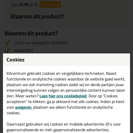
16x
10,95
p/st
25%
korting
Waarom dit product?
Waarom dit product?
Lucht- en dampdicht afdichten
Waterdicht
Zeer goede UV-bestendigheid
Cookies
Kitcentrum gebruikt cookies en vergelijkbare technieken. Naast
Omschrijving
Specificaties
Reviews (0)
functionele en analytische cookies waardoor de website goed werkt,
plaatsen we ook marketing cookies zodat wij en derde partijen jouw
Kitcentrum Butylband rol
internetgedrag kunnen volgen en persoonlijke content kunnen laten
75mm x 10mtr in Zwart
zien. Meer weten?
Lees hier ons cookiebeleid
. Door op "Cookies
accepteren" te klikken, ga je akkoord met alle cookies. Indien je kiest
voor
weigeren
, plaatsen we alleen functionele en analytische
Bestel de Kitcentrum Butylband rol 75mm x 10mtr in Zwart
cookies.
vandaag nog! Vandaag besteld = morgen in huis.
Daarnaast gebruiken wij cookies en mobiele advertentie-ID’s voor
Wil je meer weten over de toepassing en kenmerken van dit
gepersonaliseerde en niet-gepersonaliseerde advertenties,
product?
Lees alles over dit product >