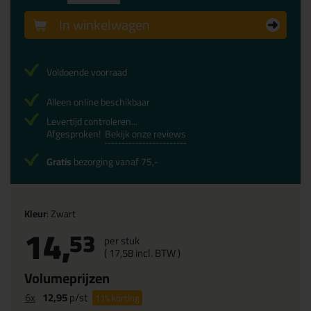
In winkelwagen
Voldoende voorraad
Alleen online beschikbaar
Levertijd controleren...
Afgesproken!
Bekijk onze reviews
Gratis
bezorging vanaf 75,-
Kleur
: Zwart
14,
53
per stuk
(
17,
58
incl. BTW )
Volumeprijzen
6x
12,95
p/st
11%
korting