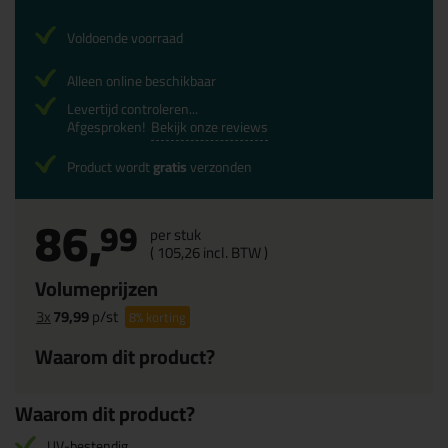
Voldoende voorraad
Alleen online beschikbaar
Levertijd controleren...
Afgesproken!
Bekijk onze reviews
Product wordt
gratis
verzonden
86,
99
per stuk
(
105,
26
incl. BTW )
Volumeprijzen
3x
79,99
p/st
8%
korting
Waarom dit product?
Waarom dit product?
UV-bestendig