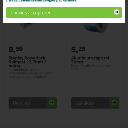
Cookies accepteren
8,
5,
90
25
Stanley Powerlock
Aluminium tape rol
Rolmaat 12,7mm 3
50mtr
meter
Hoge kwaliteit aluminium
tape
In combinatie met een
afbreekmes kan je precieze
formaten gaan snijden!
Bekijken
Bekijken