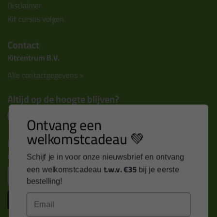
Disclaimer
Kit cursus volgen
Contact
Kitcentrum B.V.
Alle contactgegevens >
Altijd op de hoogte blijven?
Ontvang een
welkomstcadeau 💚
Nieuws, tips en exclusieve deals rechtstreeks in je
inbox
Schijf je in voor onze nieuwsbrief en ontvang
t.w.v. €35
een welkomstcadeau
bij je eerste
Email
bestelling!
Inschrijven
Email