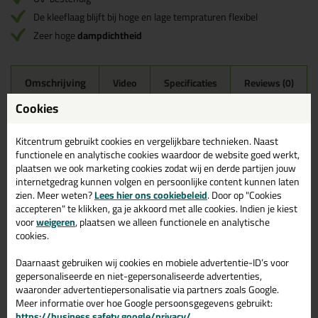
De kleeflaag blijft bij hoge en lage tempraturen flexibel
Zeer hoge
dampdichtheid
Omschrijving
Video
Specificaties
Reviews (0)
Cookies
illbruck ME407
Reviews voor:
Butylband NT 200mm Rol 20mtr
Kitcentrum gebruikt cookies en vergelijkbare technieken. Naast
functionele en analytische cookies waardoor de website goed werkt,
Er zijn nog geen reviews geschreven voor illbruck ME407
plaatsen we ook marketing cookies zodat wij en derde partijen jouw
Butylband NT 200mm Rol 20mtr.
Schrijf als eerste een review!
internetgedrag kunnen volgen en persoonlijke content kunnen laten
zien. Meer weten?
Lees hier ons cookiebeleid
. Door op "Cookies
accepteren" te klikken, ga je akkoord met alle cookies. Indien je kiest
voor
weigeren
, plaatsen we alleen functionele en analytische
cookies.
Gerelateerde producten
Daarnaast gebruiken wij cookies en mobiele advertentie-ID’s voor
gepersonaliseerde en niet-gepersonaliseerde advertenties,
waaronder advertentiepersonalisatie via partners zoals Google.
Meer informatie over hoe Google persoonsgegevens gebruikt:
https://business.safety.google/privacy/