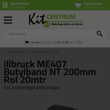
Bestelstatus
0 producten
of inloggen
in winkelwagen
Gratis
bezorging
in NL & BE
vanaf
75,-
Butylband / Luchtdichtband
(Tapes)
illbruck ME407
Butylband NT 200mm
Rol 20mtr
UV-bestendige afdichttape