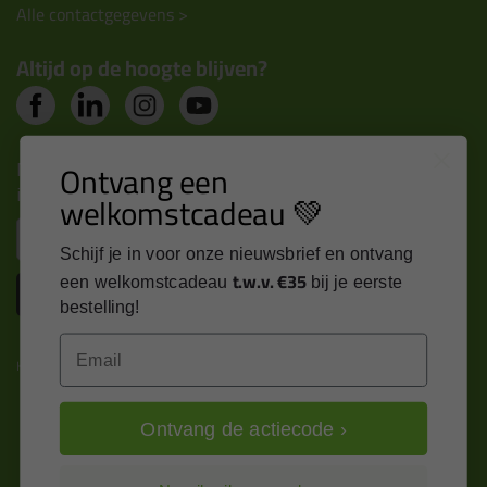
Alle contactgegevens >
Altijd op de hoogte blijven?
Nieuws, tips en exclusieve deals rechtstreeks in je
Ontvang een
inbox
welkomstcadeau 💚
Email
Schijf je in voor onze nieuwsbrief en ontvang
t.w.v. €35
een welkomstcadeau
bij je eerste
Inschrijven
bestelling!
Email
Kitcentrum is trots op:
Ontvang de actiecode ›