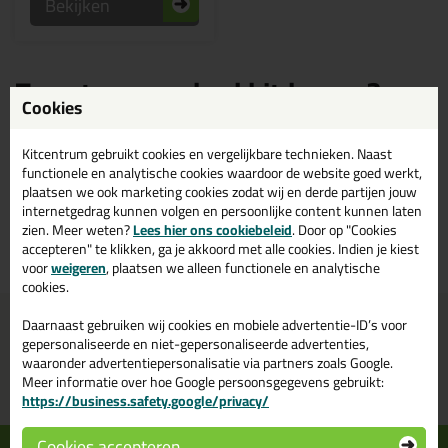
Bekijken
Zwarte zwembad kit kopen?
Bestel zwembad kit in de kleur
Cookies
zwart bij Kitcentrum.nl
Kitcentrum gebruikt cookies en vergelijkbare technieken. Naast
functionele en analytische cookies waardoor de website goed werkt,
Bestaat zwembad kit ook in de kleur zwart? Op Kitcentrum.nl vind je
plaatsen we ook marketing cookies zodat wij en derde partijen jouw
een ruim assortiment zwarte zwembad kit in de merken: Otto Chemie.
internetgedrag kunnen volgen en persoonlijke content kunnen laten
Bestel je zwembad kit zwart daarom gemakkelijk en snel op
zien. Meer weten?
Lees hier ons cookiebeleid
. Door op "Cookies
Kitcentrum.nl!
accepteren" te klikken, ga je akkoord met alle cookies. Indien je kiest
voor
weigeren
, plaatsen we alleen functionele en analytische
cookies.
Voor 21:00 uur besteld
Gratis
bezorging in
NL & BE
Daarnaast gebruiken wij cookies en mobiele advertentie-ID’s voor
morgen in huis
vanaf
75,-
gepersonaliseerde en niet-gepersonaliseerde advertenties,
waaronder advertentiepersonalisatie via partners zoals Google.
Grootste assortiment
PostNL afhaalpunt: kies zelf
Meer informatie over hoe Google persoonsgegevens gebruikt:
uit voorraad leverbaar
wanneer je afhaalt
https://business.safety.google/privacy/
Cookies accepteren