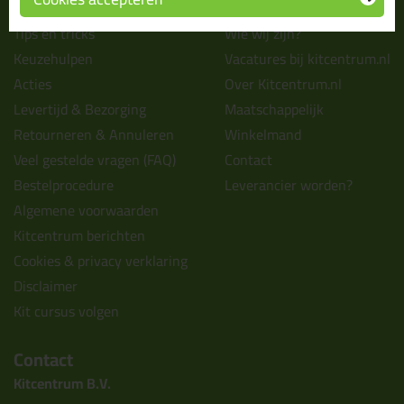
Informatie
Over ons
Tips en tricks
Wie wij zijn?
Keuzehulpen
Vacatures bij kitcentrum.nl
Acties
Over Kitcentrum.nl
Levertijd & Bezorging
Maatschappelijk
Retourneren & Annuleren
Winkelmand
Veel gestelde vragen (FAQ)
Contact
Bestelprocedure
Leverancier worden?
Algemene voorwaarden
Kitcentrum berichten
Cookies & privacy verklaring
Disclaimer
Kit cursus volgen
Contact
Kitcentrum B.V.