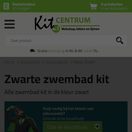
Bestelstatus
0 producten
of inloggen
in winkelwagen
Gratis
bezorging
in NL & BE
vanaf
75,-
Home
Siliconenkit
Zwembad kit
Kleur: Zwart
Zwarte zwembad kit
Alle zwembad kit in de kleur zwart
Hulp nodig bij het kiezen van
siliconenkit?
Gebruik onze keuzehulp!
Doe de keuzehulp