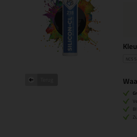
Kleu
NCS S
Waa
Terug
Gr
V
Bl
Zu