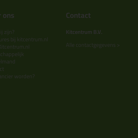
 ons
Contact
j zijn?
Kitcentrum B.V.
res bij kitcentrum.nl
Alle contactgegevens >
Kitcentrum.nl
chappelijk
elmand
ct
ancier worden?