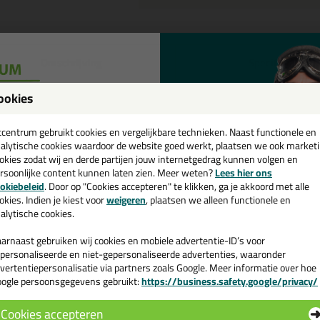
Omschrijving
Specificaties
eal-It Silicon 218 in NCS kleur i
ookies
een
tel de Seal-It Silicon 218 in NCS kleur in NCS S 3005 Y20R vandaag nog
cadeau 💚
tcentrum gebruikt cookies en vergelijkbare technieken. Naast functionele en
alytische cookies waardoor de website goed werkt, plaatsen we ook market
okies zodat wij en derde partijen jouw internetgedrag kunnen volgen en
 je meer weten over de toepassing en kenmerken van dit product?
Lees 
rsoonlijke content kunnen laten zien. Meer weten?
Lees hier ons
e nieuwsbrief en ontvang een
okiebeleid
. Door op "Cookies accepteren" te klikken, ga je akkoord met alle
v. €35,-
bij je eerste bestelling!
okies. Indien je kiest voor
weigeren
, plaatsen we alleen functionele en
alytische cookies.
n
arnaast gebruiken wij cookies en mobiele advertentie-ID’s voor
personaliseerde en niet-gepersonaliseerde advertenties, waaronder
vertentiepersonalisatie via partners zoals Google. Meer informatie over hoe
ogle persoonsgegevens gebruikt:
https://business.safety.google/privacy/
 de actiecode ›
Cookies accepteren