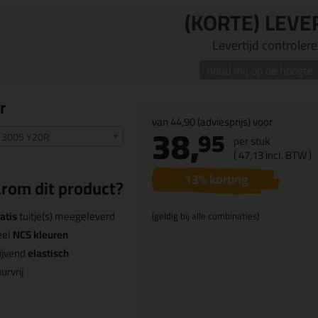
(KORTE) LEVE
Levertijd controleren
houd mij op de hoogte
r
van
44,90
(adviesprijs) voor
38,
95
 3005 Y20R
per stuk
(
47,
13
incl. BTW )
13
% korting
rom dit product?
atis
tuitje(s) meegeleverd
(geldig bij alle combinaties)
eel
NCS kleuren
ijvend
elastisch
urvrij