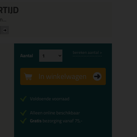
RTIJD
...
bereken aantal >
Aantal
In winkelwagen
Voldoende voorraad
Alleen online beschikbaar
Gratis
bezorging vanaf 75,-