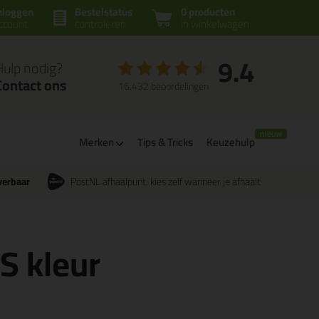
nloggen
Bestelstatus
0 producten
ccount
controleren
in winkelwagen
9.4
Hulp nodig?
Contact ons
16.432 beoordelingen
Merken
Tips & Tricks
Keuzehulp
verbaar
PostNL afhaalpunt: kies zelf wanneer je afhaalt
CS kleur