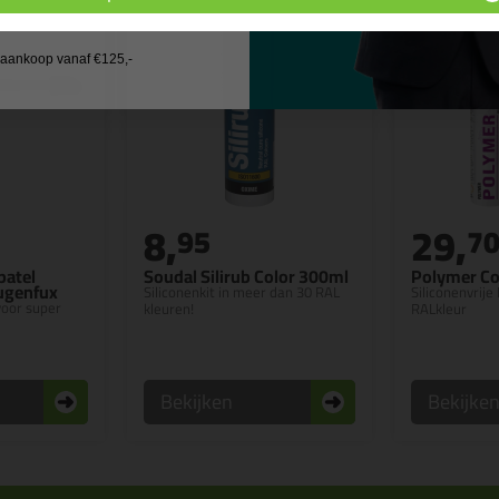
 wil geen cadeau
j aankoop vanaf €125,-
8,
29,
95
7
patel
Soudal Silirub Color 300ml
Polymer Co
Fugenfux
Siliconenkit in meer dan 30 RAL
Siliconenvrije 
 voor super
kleuren!
RALkleur
Bekijken
Bekijke