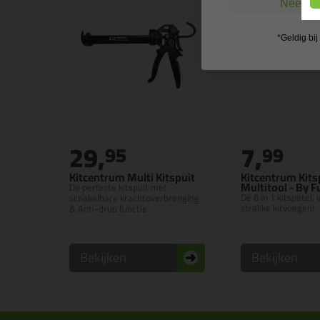
Nee, ik
*Geldig bi
29,
7,
95
99
Kitcentrum Multi Kitspuit
Kitcentrum Kits
Multitool - By 
De perfecte kitspuit met
Dé 6 in 1 kitspatel,
schakelbare krachtoverbrenging
strakke kitvoegen!
& Anti-drup functie
Bekijken
Bekijken