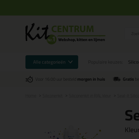
Alle categorieën
Populaire keuzes:
Silic
Voor 16:00 uur besteld
morgen in huis
Gratis
be
Home
Siliconenkit
Siliconenkit in RAL kleur
Seal-It Sili
Se
Kleu