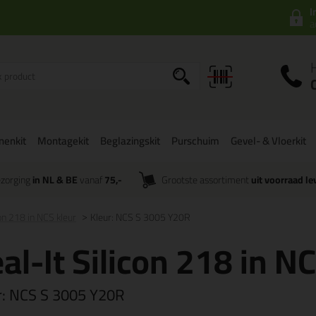
I
a
onenkit
Montagekit
Beglazingskit
Purschuim
Gevel- & Vloerkit
zorging
in NL & BE
vanaf
75,-
Grootste assortiment
uit voorraad le
con 218 in NCS kleur
Kleur: NCS S 3005 Y20R
al-It Silicon 218 in N
r:
NCS S 3005 Y20R