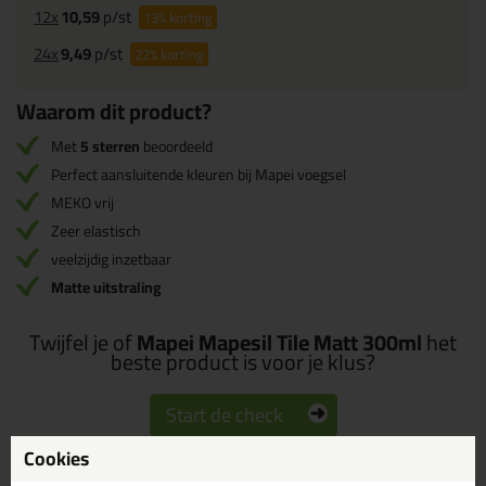
12x
10,59
p/st
13%
korting
24x
9,49
p/st
22%
korting
Waarom dit product?
Met
5 sterren
beoordeeld
Perfect aansluitende kleuren bij Mapei voegsel
MEKO vrij
Zeer elastisch
veelzijdig inzetbaar
Matte uitstraling
Twijfel je of
Mapei Mapesil Tile Matt 300ml
het
beste product is voor je klus?
Start de check
Cookies