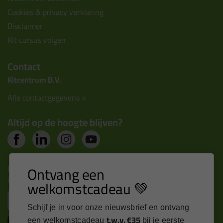
Cookies & privacy verklaring
Disclaimer
Kit cursus volgen
Contact
Kitcentrum B.V.
Alle contactgegevens >
Altijd op de hoogte blijven?
Nieuws, tips en exclusieve deals rechtstreeks in je
Ontvang een
inbox
welkomstcadeau 💚
Email
Schijf je in voor onze nieuwsbrief en ontvang
t.w.v. €35
een welkomstcadeau
bij je eerste