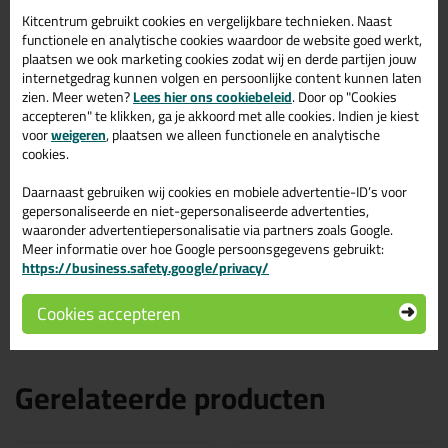
Omschrijving
Specificaties
Reviews (1)
Kitcentrum gebruikt cookies en vergelijkbare technieken. Naast
functionele en analytische cookies waardoor de website goed werkt,
Mapei Mapesil Tile Matt
plaatsen we ook marketing cookies zodat wij en derde partijen jouw
internetgedrag kunnen volgen en persoonlijke content kunnen laten
300ml in 130 - Mat Jasmijn
zien. Meer weten?
Lees hier ons cookiebeleid
. Door op "Cookies
accepteren" te klikken, ga je akkoord met alle cookies. Indien je kiest
Zoek je Mapei Mapesil Tile Matt 300ml in een specifieke kleur?
voor
weigeren
, plaatsen we alleen functionele en analytische
Gevonden! Deze Mapei Mapesil Tile Matt 300ml in de kleur 130 -
cookies.
Mat Jasmijn is te gebruiken voor verschillende toepassingen. Een
professioneel en hoogwaardig product welke makkelijk te
Daarnaast gebruiken wij cookies en mobiele advertentie-ID’s voor
gebruiken is. Bestel de Mapei Mapesil Tile Matt 300ml in de kleur
gepersonaliseerde en niet-gepersonaliseerde advertenties,
130 - Mat Jasmijn vandaag nog! Op voorraad en op werkdagen
waaronder advertentiepersonalisatie via partners zoals Google.
besteld = morgen in huis.
Meer informatie over hoe Google persoonsgegevens gebruikt:
https://business.safety.google/privacy/
Wil je meer weten over de toepassing en kenmerken van dit
product?
Lees alles over dit product >
Cookies accepteren
Gerelateerde producten