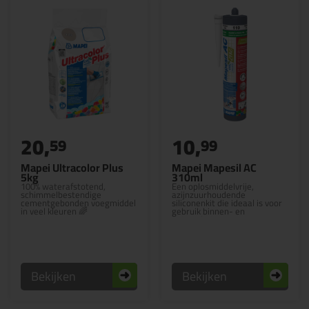
20,
10,
59
99
Mapei Ultracolor Plus
Mapei Mapesil AC
5kg
310ml
100% waterafstotend,
Een oplosmiddelvrije,
schimmelbestendige
azijnzuurhoudende
cementgebonden voegmiddel
siliconenkit die ideaal is voor
in veel kleuren 🌈
gebruik binnen- en
buitenshuis
Bekijken
Bekijken