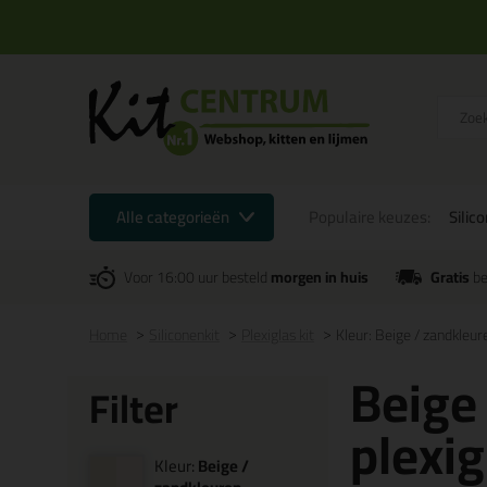
Alle categorieën
Populaire keuzes:
Silic
Voor 16:00 uur besteld
morgen in huis
Gratis
be
Home
Siliconenkit
Plexiglas kit
Kleur: Beige / zandkleur
Beige
Filter
plexig
Kleur:
Beige /