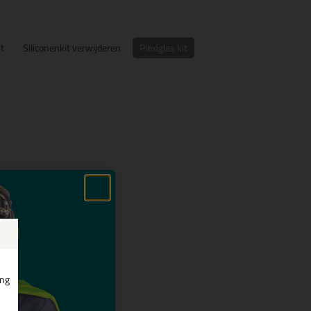
t
Siliconenkit verwijderen
Plexiglas kit
ing