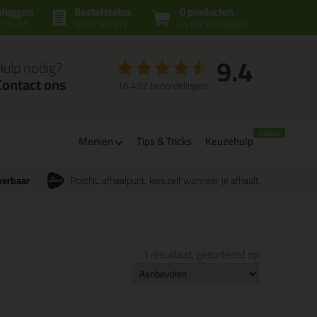
nloggen
Bestelstatus
0 producten
ccount
controleren
in winkelwagen
9.4
Hulp nodig?
Contact ons
16.432 beoordelingen
Merken
Tips & Tricks
Keuzehulp
verbaar
PostNL afhaalpunt: kies zelf wanneer je afhaalt
1 resultaat, gesorteerd op