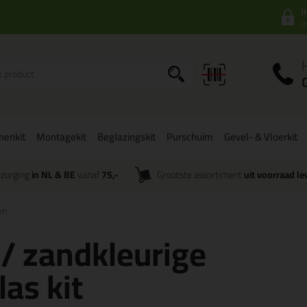
I
a
onenkit
Montagekit
Beglazingskit
Purschuim
Gevel- & Vloerkit
zorging
in NL & BE
vanaf
75,-
Grootste assortiment
uit voorraad le
en
 / zandkleurige
las kit