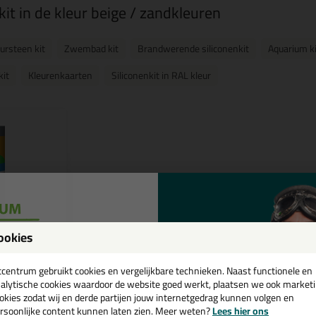
 kit in de kleur beige / zandkleuren
ursteen kit
Zwembad kit
Brandwerende siliconenkit
Aquarium ki
kit
Kleurenkaarten
Siliconenkit in RAL kleur
ookies
een
le keuze
cadeau 💚
tcentrum gebruikt cookies en vergelijkbare technieken. Naast functionele en
alytische cookies waardoor de website goed werkt, plaatsen we ook market
(25)
okies zodat wij en derde partijen jouw internetgedrag kunnen volgen en
rsoonlijke content kunnen laten zien. Meer weten?
Lees hier ons
310ml