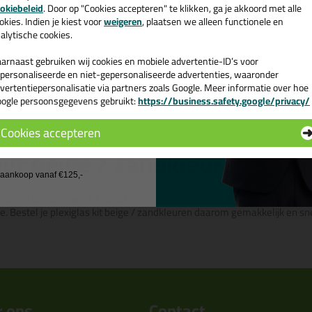
e nieuwsbrief en ontvang een
okiebeleid
. Door op "Cookies accepteren" te klikken, ga je akkoord met alle
sanitair
v. €35,-
bij je eerste bestelling!
atte kleuren
okies. Indien je kiest voor
weigeren
, plaatsen we alleen functionele en
alytische cookies.
n
arnaast gebruiken wij cookies en mobiele advertentie-ID’s voor
personaliseerde en niet-gepersonaliseerde advertenties, waaronder
vertentiepersonalisatie via partners zoals Google. Meer informatie over hoe
ogle persoonsgegevens gebruikt:
https://business.safety.google/privacy/
 de actiecode ›
zandkleurige plexiglas kit ko
Cookies accepteren
 wil geen cadeau
eur beige / zandkleuren bij K
j aankoop vanaf €125,-
t ook in de kleur beige / zandkleuren? Op Kitcentrum.nl vind je een ruim 
. Bestel je plexiglas kit beige / zandkleuren daarom gemakkelijk en sne
 ons
Contact