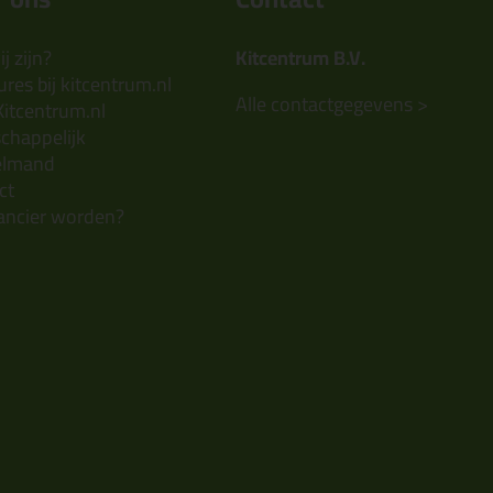
j zijn?
Kitcentrum B.V.
res bij kitcentrum.nl
Alle contactgegevens >
Kitcentrum.nl
chappelijk
elmand
ct
ancier worden?