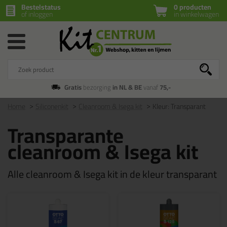
Bestelstatus
0 producten
of inloggen
in winkelwagen
Gratis
bezorging
in NL & BE
vanaf
75,-
Home
Siliconenkit
Cleanroom & Isega kit
Kleur: Transparant
Transparante
cleanroom & Isega kit
Alle cleanroom & Isega kit in de kleur transparant