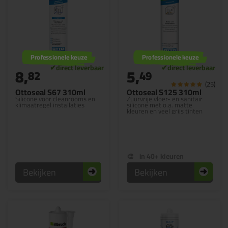
Professionele keuze
Professionele keuze
8,
5,
82
49
(25)
Ottoseal S67 310ml
Ottoseal S125 310ml
Silicone voor cleanrooms en
Zuurvrije vloer- en sanitair
klimaatregel installaties
silicone met o.a. matte
kleuren en veel grijs tinten
in 40+ kleuren
Bekijken
Bekijken