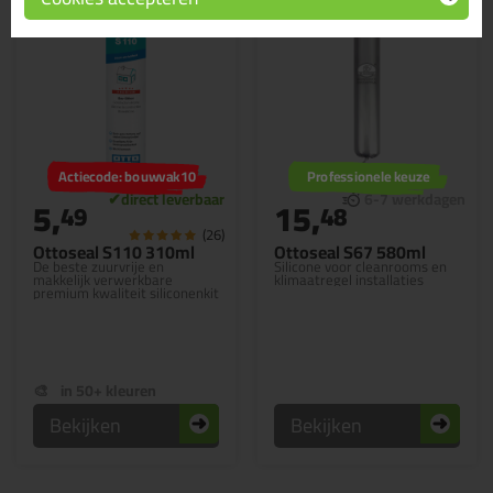
Actiecode: bouwvak10
Professionele keuze
5,
15,
49
48
(26)
Ottoseal S110 310ml
Ottoseal S67 580ml
De beste zuurvrije en
Silicone voor cleanrooms en
makkelijk verwerkbare
klimaatregel installaties
premium kwaliteit siliconenkit
in 50+ kleuren
Bekijken
Bekijken