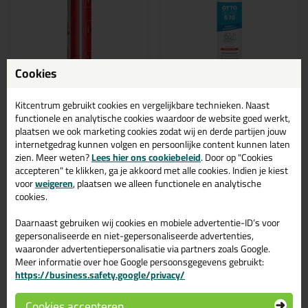
Cookies
Professionele keuze
Kitcentrum gebruikt cookies en vergelijkbare technieken. Naast
functionele en analytische cookies waardoor de website goed werkt,
6,
9,
97
45
plaatsen we ook marketing cookies zodat wij en derde partijen jouw
(24)
internetgedrag kunnen volgen en persoonlijke content kunnen laten
Seal-It 250 Silicon All
Ottoseal S70 310ml
zien. Meer weten?
400ml
Lees hier ons cookiebeleid
. Door op "Cookies
Zuurvrije premium
siliconenkit geschikt voor o.a.
Met Isega Foodapproval
accepteren" te klikken, ga je akkoord met alle cookies. Indien je kiest
natuursteen en zwembaden
voor
weigeren
, plaatsen we alleen functionele en analytische
cookies.
Daarnaast gebruiken wij cookies en mobiele advertentie-ID’s voor
gepersonaliseerde en niet-gepersonaliseerde advertenties,
in 40+ kleuren
waaronder advertentiepersonalisatie via partners zoals Google.
Bekijken
Bekijken
Meer informatie over hoe Google persoonsgegevens gebruikt:
https://business.safety.google/privacy/
Cookies accepteren