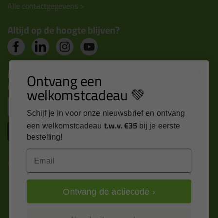
Alle contactgegevens >
Altijd op de hoogte blijven?
Nieuws, tips en exclusieve deals rechtstreeks in je
Ontvang een
inbox
welkomstcadeau 💚
Email
Schijf je in voor onze nieuwsbrief en ontvang
t.w.v. €35
een welkomstcadeau
bij je eerste
Inschrijven
bestelling!
Email
Kitcentrum is trots op:
Ontvang de actiecode ›