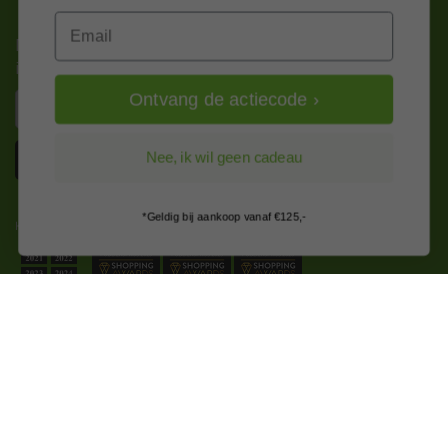
Email
Nieuws, tips en exclusieve deals rechtstreeks in je
inbox
Email
Ontvang de actiecode ›
Inschrijven
Nee, ik wil geen cadeau
*Geldig bij aankoop vanaf €125,-
Kitcentrum is trots op:
Alle prijzen zijn in EURO en excl. 21% BTW
wijzig naar incl. BTW