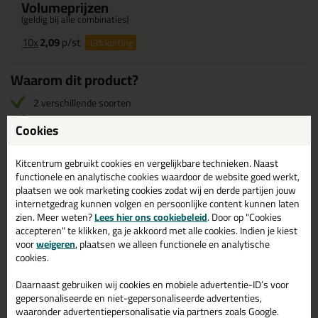
Volumeprijzen
(geldig bij alle combinaties)
10x
2,09
p/st
13%
korting
Waarom dit product?
2 verschillende soorten
Heel veel toepassingen
Cookies
Diverse oppervlakken
Kitcentrum gebruikt cookies en vergelijkbare technieken. Naast
functionele en analytische cookies waardoor de website goed werkt,
Omschrijving
Reviews (0)
plaatsen we ook marketing cookies zodat wij en derde partijen jouw
internetgedrag kunnen volgen en persoonlijke content kunnen laten
SAM Staalwol 3X30 gram in
zien. Meer weten?
Lees hier ons cookiebeleid
. Door op "Cookies
Maat 00 (Zeer fijn)
accepteren" te klikken, ga je akkoord met alle cookies. Indien je kiest
voor
weigeren
, plaatsen we alleen functionele en analytische
cookies.
Bestel de SAM Staalwol 3X30 gram in Maat 00 (Zeer fijn)
vandaag nog! Vandaag besteld = morgen in huis.
Daarnaast gebruiken wij cookies en mobiele advertentie-ID’s voor
gepersonaliseerde en niet-gepersonaliseerde advertenties,
Wil je meer weten over de toepassing en kenmerken van dit
waaronder advertentiepersonalisatie via partners zoals Google.
product?
Lees alles over dit product >