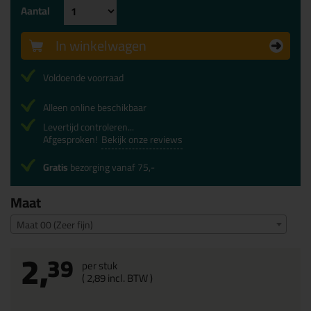
Aantal
In winkelwagen
Voldoende voorraad
Alleen online beschikbaar
Levertijd controleren...
Afgesproken!
Bekijk onze reviews
Gratis
bezorging vanaf 75,-
Maat
Maat 00 (Zeer fijn)
2,
39
per stuk
(
2,
89
incl. BTW )