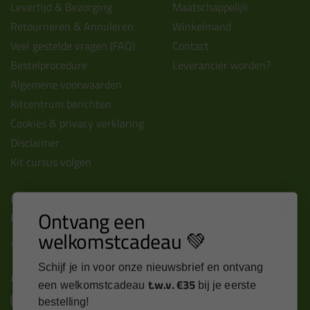
Levertijd & Bezorging
Maatschappelijk
Retourneren & Annuleren
Winkelmand
Veel gestelde vragen (FAQ)
Contact
Bestelprocedure
Leverancier worden?
Algemene voorwaarden
Kitcentrum berichten
Cookies & privacy verklaring
Disclaimer
Kit cursus volgen
Contact
Ontvang een
Kitcentrum B.V.
welkomstcadeau 💚
Alle contactgegevens >
Schijf je in voor onze nieuwsbrief en ontvang
Altijd op de hoogte blijven?
t.w.v. €35
een welkomstcadeau
bij je eerste
bestelling!