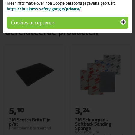
Meer informatie over hoe Google persoonsgegevens gebruikt:
https://business.safety.google/privacy/
Cookies accepteren
Gerelateerde producten
5,
3,
10
24
3M Scotch Brite Fijn
3M Schuurpad -
p/st
Softback Sanding
Sponge
Professionele schuurpad
Voor moeilijke