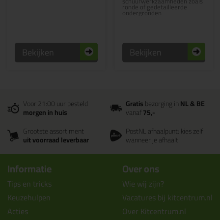
schuurwerkzaamheden zoals
ronde of gedetailleerde
ondergronden
Bekijken
Bekijken
Voor 21:00 uur besteld
Gratis
bezorging in
NL & BE
morgen in huis
vanaf
75,-
Grootste assortiment
PostNL afhaalpunt: kies zelf
uit voorraad leverbaar
wanneer je afhaalt
Informatie
Over ons
Tips en tricks
Wie wij zijn?
Keuzehulpen
Vacatures bij kitcentrum.nl
Acties
Over Kitcentrum.nl