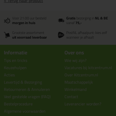
< Terug naar product
Voor 21:00 uur besteld
Gratis
bezorging in
NL & BE
morgen in huis
vanaf
75,-
Grootste assortiment
PostNL afhaalpunt: kies zelf
uit voorraad leverbaar
wanneer je afhaalt
Informatie
Over ons
Tips en tricks
Wie wij zijn?
Keuzehulpen
Vacatures bij kitcentrum.nl
Acties
Over Kitcentrum.nl
Levertijd & Bezorging
Maatschappelijk
Retourneren & Annuleren
Winkelmand
Veel gestelde vragen (FAQ)
Contact
Bestelprocedure
Leverancier worden?
Algemene voorwaarden