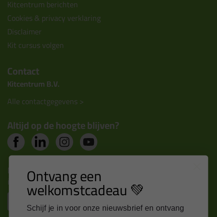
Kitcentrum berichten
Cookies & privacy verklaring
Disclaimer
Kit cursus volgen
Contact
Kitcentrum B.V.
Alle contactgegevens >
Altijd op de hoogte blijven?
Nieuws, tips en exclusieve deals rechtstreeks in je
Ontvang een
inbox
welkomstcadeau 💚
Email
Schijf je in voor onze nieuwsbrief en ontvang