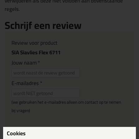
verwijderen als deze niet voldoen aan bovenstaande
regels.
Schrijf een review
Review voor product
SIA Siavlies Flex 6711
Jouw naam *
E-mailadres *
(we gebruiken het e-mailadres alleen om contact op te nemen
bij vragen)
Reviewtitel *
Cookies