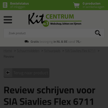
Bestelstatus
0 producten
of inloggen
in winkelwagen
Gratis
bezorging
in NL & BE
vanaf
75,-
Home
Schuurmiddelen
Schuurpads
SIA Siavlies Flex 6711
Review
Terug naar product
Review schrijven voor
SIA Siavlies Flex 6711