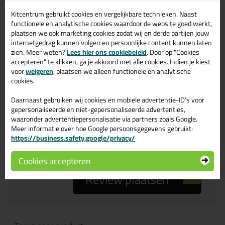
Kitcentrum gebruikt cookies en vergelijkbare technieken. Naast
Je ervaring
functionele en analytische cookies waardoor de website goed werkt,
plaatsen we ook marketing cookies zodat wij en derde partijen jouw
internetgedrag kunnen volgen en persoonlijke content kunnen laten
zien. Meer weten?
Lees hier ons cookiebeleid
. Door op "Cookies
accepteren" te klikken, ga je akkoord met alle cookies. Indien je kiest
voor
weigeren
, plaatsen we alleen functionele en analytische
cookies.
Beoordeling
Daarnaast gebruiken wij cookies en mobiele advertentie-ID’s voor
gepersonaliseerde en niet-gepersonaliseerde advertenties,
waaronder advertentiepersonalisatie via partners zoals Google.
Zou jij dit product aanbevelen bij anderen?
Meer informatie over hoe Google persoonsgegevens gebruikt:
https://business.safety.google/privacy/
ja
nee
Cookies accepteren
Review plaatsen