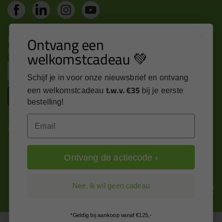
Nieuws, tips en exclusieve deals rechtstreeks in je
Ontvang een
inbox
welkomstcadeau 💚
Email
Schijf je in voor onze nieuwsbrief en ontvang
t.w.v. €35
een welkomstcadeau
bij je eerste
Inschrijven
bestelling!
Email
Kitcentrum is trots op:
Ontvang de actiecode ›
Alle prijzen zijn in EURO en excl. 21% BTW
Nee, ik wil geen cadeau
wijzig naar incl. BTW
*Geldig bij aankoop vanaf €125,-