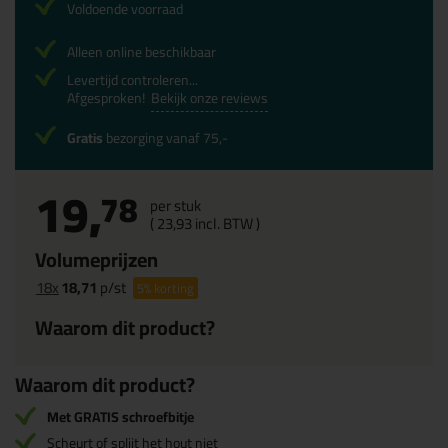
Voldoende voorraad
Alleen online beschikbaar
Levertijd controleren...
Afgesproken!
Bekijk onze reviews
Gratis
bezorging vanaf 75,-
19,
78
per stuk
(
23,
93
incl. BTW )
Volumeprijzen
18x
18,71
p/st
5%
korting
Waarom dit product?
Waarom dit product?
Met GRATIS schroefbitje
Scheurt of splijt het hout niet