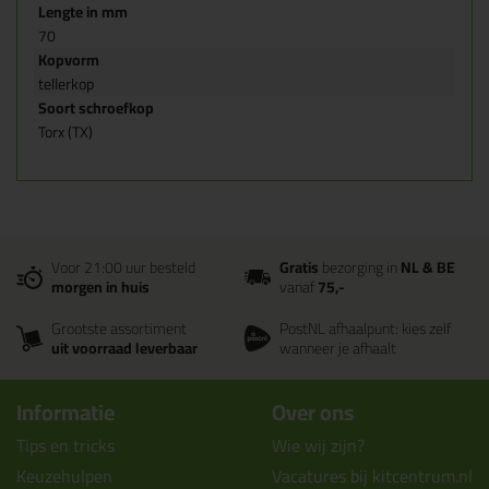
Lengte in mm
70
Kopvorm
tellerkop
Soort schroefkop
Torx (TX)
Voor 21:00 uur besteld
Gratis
bezorging in
NL & BE
morgen in huis
vanaf
75,-
Grootste assortiment
PostNL afhaalpunt: kies zelf
uit voorraad leverbaar
wanneer je afhaalt
Informatie
Over ons
Tips en tricks
Wie wij zijn?
Keuzehulpen
Vacatures bij kitcentrum.nl