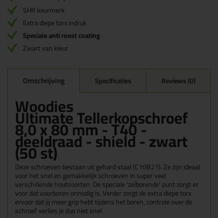
SHR keurmerk
Extra diepe torx indruk
Speciale anti roest coating
Zwart van kleur
Omschrijving
Specificaties
Reviews (0)
Woodies
Ultimate Tellerkopschroef
8,0 x 80 mm - T40 -
deeldraad - shield - zwart
(50 st)
Deze schroeven bestaan uit gehard staal (
C10B21). Ze zijn ideaal
voor het snel en gemakkelijk schroeven in super veel
verschillende houtsoorten. De speciale 'zelborende' punt zorgt er
voor dat voorboren onnodig is. Verder zorgt de extra diepe torx
ervoor dat jij meer grip hebt tijdens het boren, controle over de
schroef verlies je dus niet snel.