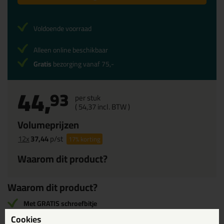
Voldoende voorraad
Alleen online beschikbaar
Gratis
bezorging vanaf 75,-
44,
93
per stuk
(
54,
37
incl. BTW )
Volumeprijzen
12x
37,44
p/st
17%
korting
Waarom dit product?
Waarom dit product?
Met GRATIS schroefbitje
Scheurt of splijt het hout niet
Cookies