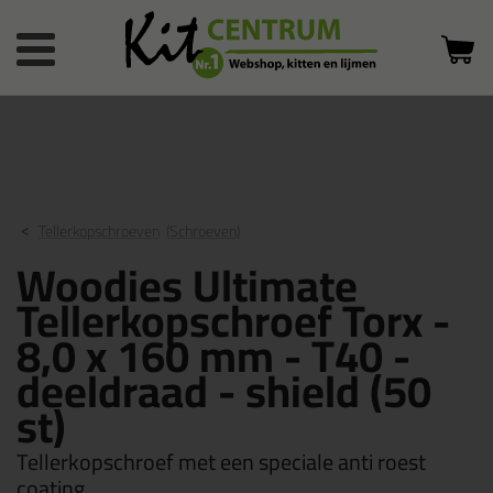
Bestelstatus
0 producten
of inloggen
in winkelwagen
Tellerkopschroeven
(Schroeven)
Woodies Ultimate
Tellerkopschroef Torx -
8,0 x 160 mm - T40 -
deeldraad - shield (50
st)
Tellerkopschroef met een speciale anti roest
coating