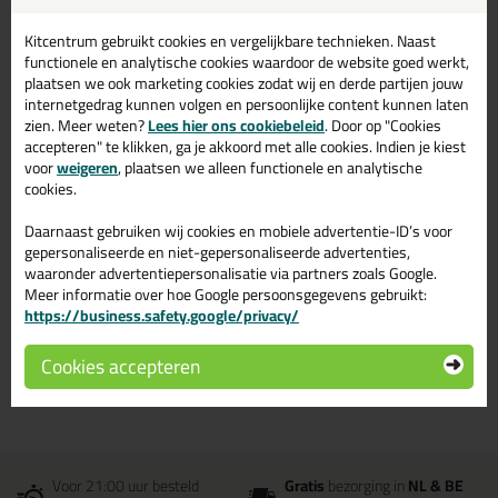
SHR keurmerk
Extra diepe torx indruk
Kitcentrum gebruikt cookies en vergelijkbare technieken. Naast
functionele en analytische cookies waardoor de website goed werkt,
Speciale anti roest coating
plaatsen we ook marketing cookies zodat wij en derde partijen jouw
internetgedrag kunnen volgen en persoonlijke content kunnen laten
zien. Meer weten?
Lees hier ons cookiebeleid
. Door op "Cookies
Omschrijving
Specificaties
Reviews (0)
accepteren" te klikken, ga je akkoord met alle cookies. Indien je kiest
voor
weigeren
, plaatsen we alleen functionele en analytische
cookies.
Woodies Ultimate
Reviews voor:
Daarnaast gebruiken wij cookies en mobiele advertentie-ID’s voor
Tellerkopschroef Torx - 8,0 x 160 mm
gepersonaliseerde en niet-gepersonaliseerde advertenties,
- T40 - deeldraad - shield (50 st)
waaronder advertentiepersonalisatie via partners zoals Google.
Meer informatie over hoe Google persoonsgegevens gebruikt:
Er zijn nog geen reviews geschreven voor Woodies Ultimate
https://business.safety.google/privacy/
Tellerkopschroef Torx - 8,0 x 160 mm - T40 - deeldraad - shield
(50 st).
Schrijf als eerste een review!
Cookies accepteren
Voor 21:00 uur besteld
Gratis
bezorging in
NL & BE