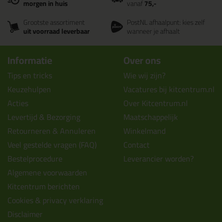
morgen in huis
vanaf
75,-
Grootste assortiment
PostNL afhaalpunt: kies zelf
uit voorraad leverbaar
wanneer je afhaalt
Informatie
Over ons
Tips en tricks
Wie wij zijn?
Keuzehulpen
Vacatures bij kitcentrum.nl
Acties
Over Kitcentrum.nl
Levertijd & Bezorging
Maatschappelijk
Retourneren & Annuleren
Winkelmand
Veel gestelde vragen (FAQ)
Contact
Bestelprocedure
Leverancier worden?
Algemene voorwaarden
Kitcentrum berichten
Cookies & privacy verklaring
Disclaimer