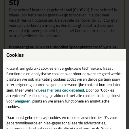
st)
Deze schroef bestaat uit gehard staal (C10B21). Deze schroef is
ideaal voor het snel en gemakkelijk schroeven in super veel
verschillende houtsoorten. De speciale 'zelfborende' punt zorgt er
voor dat voorboren onnodig is. Verder zorgt de extra diepe torx
ervoor dat jij meer grip hebt tijdens het boren, controle over de
schroef verlies je dus niet snel.
Wanneer gebruik je deze Woodies Spaanplaatschroef 5,0 x 60
mm?
Cookies
Wil jij schroeven in verschillende houtsoorten? Dan is dit jouw
Kitcentrum gebruikt cookies en vergelijkbare technieken. Naast
schroef! De speciaal ontwikkelde schachtribben en schroefdraad
functionele en analytische cookies waardoor de website goed werkt,
zorgen ervoor dat er gemakkelijk en snel in diverse soorten hout
wordt gedraaid zonder dat er sprake zal zijn van splijten of het het
plaatsen we ook marketing cookies zodat wij en derde partijen jouw
breken van hout.
internetgedrag kunnen volgen en persoonlijke content kunnen laten
zien. Meer weten?
Lees hier ons cookiebeleid
. Door op "Cookies
Omdat het schroeven een super makkelijke en vooral snelle klus
accepteren" te klikken, ga je akkoord met alle cookies. Indien je kiest
wordt, gaan de accu's van jouw boor ook een stuk langer mee!
voor
weigeren
, plaatsen we alleen functionele en analytische
cookies.
Tips!💡
Gebruik het
gratis
meegestuurde schroefbitje voor een
Daarnaast gebruiken wij cookies en mobiele advertentie-ID’s voor
makkelijke verwerking!
gepersonaliseerde en niet-gepersonaliseerde advertenties,
Zorg dat je
altijd
het juiste formaat schroevendraaier en
waaronder advertentiepersonalisatie via partners zoals Google.