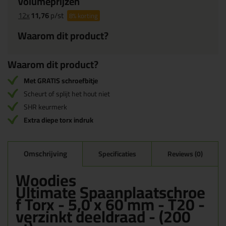
Volumeprijzen
12x
11,76
p/st
8%
korting
Waarom dit product?
Waarom dit product?
Met GRATIS schroefbitje
Scheurt of splijt het hout niet
SHR keurmerk
Extra diepe torx indruk
Omschrijving
Specificaties
Reviews (0)
Woodies
Ultimate Spaanplaatschroe
f Torx - 5,0 x 60 mm - T20 -
verzinkt deeldraad - (200