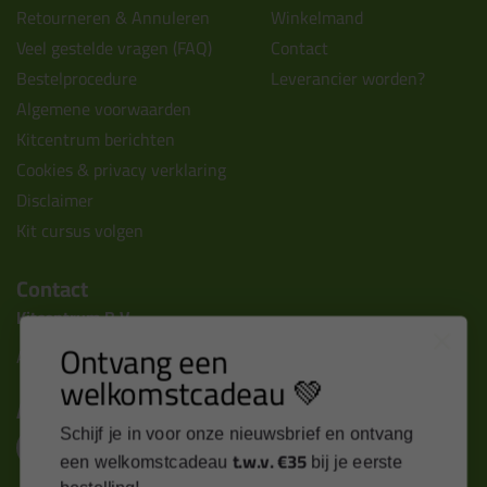
Retourneren & Annuleren
Winkelmand
Veel gestelde vragen (FAQ)
Contact
Bestelprocedure
Leverancier worden?
Algemene voorwaarden
Kitcentrum berichten
Cookies & privacy verklaring
Disclaimer
Kit cursus volgen
Contact
Kitcentrum B.V.
Ontvang een
Alle contactgegevens >
welkomstcadeau 💚
Altijd op de hoogte blijven?
Schijf je in voor onze nieuwsbrief en ontvang
t.w.v. €35
een welkomstcadeau
bij je eerste