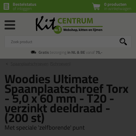
Bestelstatus
0 producten
of inloggen
in winkelwagen
Gratis
bezorging
in NL & BE
vanaf
75,-
Spaanplaatschroeven
(Schroeven)
Woodies Ultimate
Spaanplaatschroef Torx
- 5,0 x 60 mm - T20 -
verzinkt deeldraad -
(200 st)
Met speciale 'zelfborende' punt