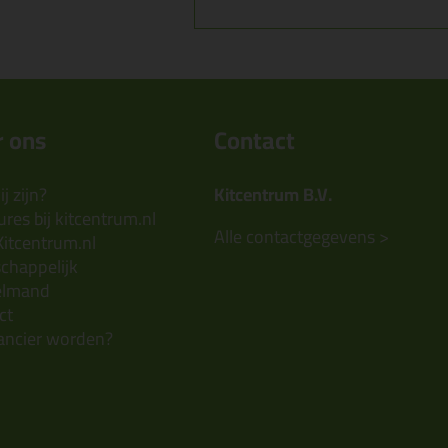
 ons
Contact
j zijn?
Kitcentrum B.V.
res bij kitcentrum.nl
Alle contactgegevens >
Kitcentrum.nl
chappelijk
elmand
ct
ancier worden?