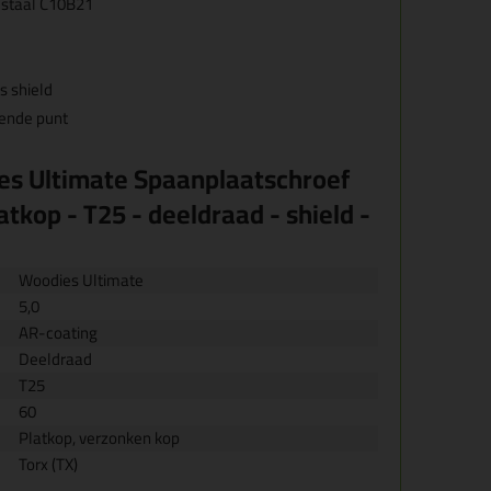
 staal C10B21
 shield
rende punt
s Ultimate Spaanplaatschroef
atkop - T25 - deeldraad - shield -
Woodies Ultimate
5,0
AR-coating
Deeldraad
T25
60
Platkop, verzonken kop
Torx (TX)