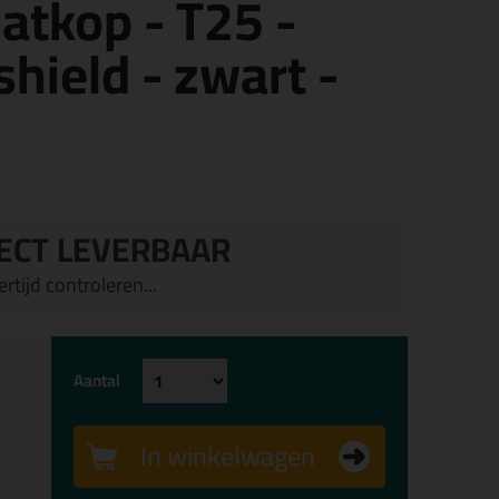
atkop - T25 -
shield - zwart -
ECT LEVERBAAR
rtijd controleren...
Aantal
In winkelwagen