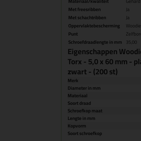
Materiaal/kwaliteit
Gehard
Met freesribben
Ja
Met schachtribben
Ja
Oppervlaktebescherming
Woodies
Punt
Zelfbo
Schroefdraadlengte in mm
35,00
Eigenschappen Woodie
Torx - 5,0 x 60 mm - pl
zwart - (200 st)
Merk
Diameter in mm
Materiaal
Soort draad
Schroefkop maat
Lengte in mm
Kopvorm
Soort schroefkop