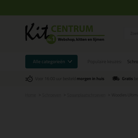
Alle categorieën
Populaire keuzes:
Schr
Voor 16:00 uur besteld
morgen in huis
Gratis
be
Home
Schroeven
Spaanplaatschroeven
Woodies Ultima