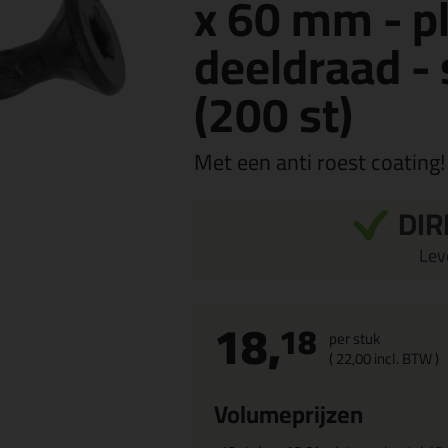
x 60 mm - pl
deeldraad - 
(200 st)
Met een anti roest coating!
DIR
Leve
18,
18
per stuk
(
22,
00
incl. BTW )
Volumeprijzen