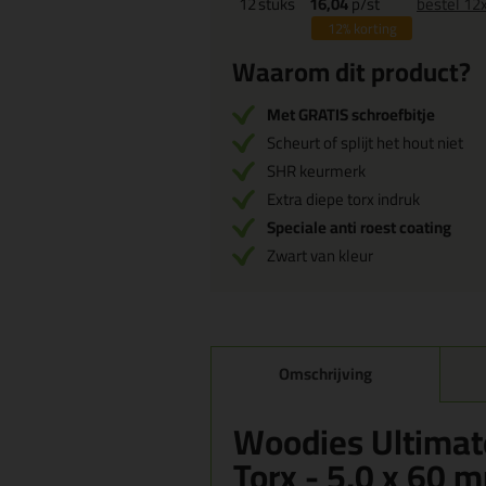
12
stuks
16,04
p/st
bestel 12
12%
korting
Waarom dit product?
Met GRATIS schroefbitje
Scheurt of splijt het hout niet
SHR keurmerk
Extra diepe torx indruk
Speciale anti roest coating
Zwart van kleur
Omschrijving
Woodies Ultimat
Torx - 5,0 x 60 m