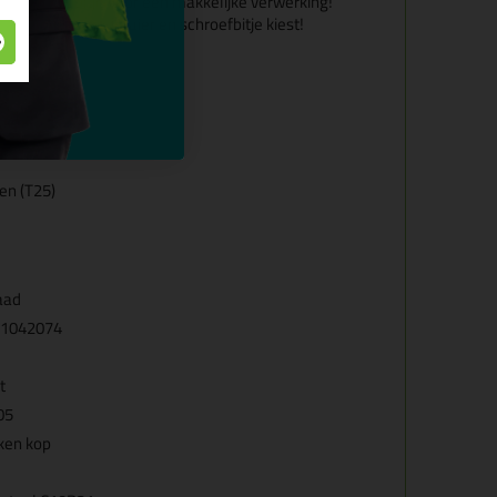
e schroefbitje voor een makkelijke verwerking!
rmaat schroevendraaier en schroefbitje kiest!
pen (T25)
aad
1042074
t
05
ken kop