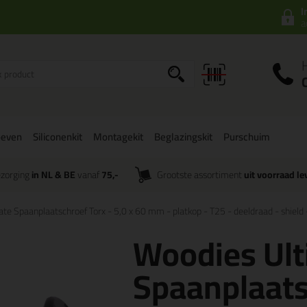
I
a
oeven
Siliconenkit
Montagekit
Beglazingskit
Purschuim
zorging
in NL & BE
vanaf
75,-
Grootste assortiment
uit voorraad le
te Spaanplaatschroef Torx - 5,0 x 60 mm - platkop - T25 - deeldraad - shield -
Woodies Ul
Spaanplaats