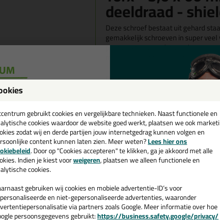
deeldraad - shiel
Deze schroef bestaat uit gehard staal
gemakkelijk schroeven in super veel 
punt zorgt er voor dat voorboren onnod
meer grip hebt tijdens het boren, cont
De 'Shield' schroeven van Woodies 
corrosiebestendig zijn. Door deze a
ookies
schroeven zijn
zwart
van kleur.
een
cadeau 💚
tcentrum gebruikt cookies en vergelijkbare technieken. Naast functionele en
Wanneer gebruik je deze zwarte Wo
alytische cookies waardoor de website goed werkt, plaatsen we ook market
okies zodat wij en derde partijen jouw internetgedrag kunnen volgen en
Wil jij schroeven in verschillende ho
rsoonlijke content kunnen laten zien. Meer weten?
Lees hier ons
e nieuwsbrief en ontvang een
ontwikkelde schroefdraad zorgt ervoo
okiebeleid
. Door op "Cookies accepteren" te klikken, ga je akkoord met alle
v. €35,-
bij je eerste bestelling!
wordt gedraaid zonder dat er sprake z
okies. Indien je kiest voor
weigeren
, plaatsen we alleen functionele en
alytische cookies.
Omdat het schroeven een super makke
arnaast gebruiken wij cookies en mobiele advertentie-ID’s voor
jouw boor ook een stuk langer mee!
personaliseerde en niet-gepersonaliseerde advertenties, waaronder
vertentiepersonalisatie via partners zoals Google. Meer informatie over hoe
Tips!💡
ogle persoonsgegevens gebruikt:
https://business.safety.google/privacy/
 de actiecode ›