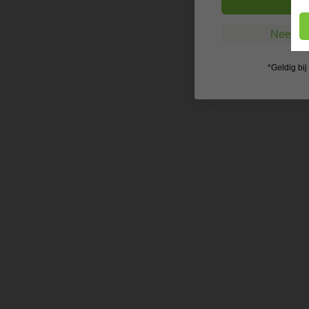
Nee, ik
*Geldig bi