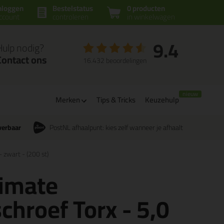
nloggen
Bestelstatus
0 producten
ccount
controleren
in winkelwagen
9.4
Hulp nodig?
Contact ons
16.432 beoordelingen
Merken
Tips & Tricks
Keuzehulp
verbaar
PostNL afhaalpunt: kies zelf wanneer je afhaalt
 zwart - (200 st)
timate
chroef Torx - 5,0