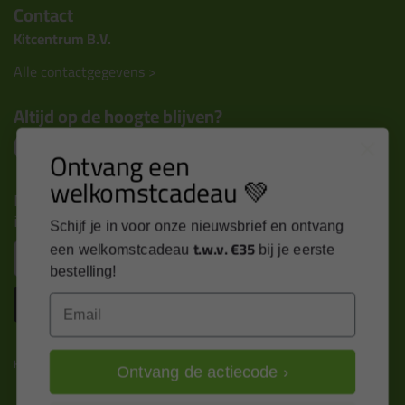
Contact
Kitcentrum B.V.
Alle contactgegevens >
Altijd op de hoogte blijven?
Ontvang een
welkomstcadeau 💚
Nieuws, tips en exclusieve deals rechtstreeks in je
inbox
Schijf je in voor onze nieuwsbrief en ontvang
t.w.v. €35
Email
een welkomstcadeau
bij je eerste
bestelling!
Inschrijven
Email
Kitcentrum is trots op:
Ontvang de actiecode ›