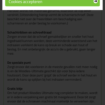
Cookies accepteren
Freesribben onder de kop
Hierdoor wordt het materiaal geruimd, waardoor de kop beter
verzinkt. (Uitzondering hierop vormt de scharnierschroef. Deze
beschikt niet over de freesribben om beschadiging aan
scharnieren en ander beslag te voorkomen.)
Schachtribben en schroefdraad
Zorgen ervoor dat de schroef gemakkelijker en sneller het hout
ingedraaid kunnen worden; deze verminderde weerstand van het
indraaien verkleint de kans op breuk en schade aan hout of
beslag. En niet onbelangrijk: de accu’s die u gebruikt, gaan langer
mee.
De speciale punt
Zorgt ervoor dat voorboren in de meeste gevallen niet meer nodig
is en de Woodies-Ultimate geschikt zijn voor bijna iedere
houtsoort. Door deze punt ’grijpt’ de schroef eerder in het hout en
wordt de kans op splijten bij het indraaien verminderd.
Gratis bitje
Om het product Woodies Ultimate nog completer te maken, wordt
er in iedere verpakking een gratis bit meegeleverd. Deze bit zorgt
ervoor dat de schroeven machinaal makkelijk te verwerken zijn.