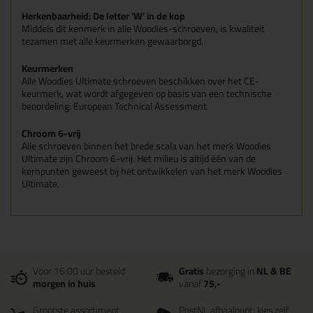
Herkenbaarheid: De letter ‘W’ in de kop
Middels dit kenmerk in alle Woodies-schroeven, is kwaliteit
tezamen met alle keurmerken gewaarborgd.
Keurmerken
Alle Woodies Ultimate schroeven beschikken over het CE-
keurmerk, wat wordt afgegeven op basis van een technische
beoordeling: European Technical Assessment.
Chroom 6-vrij
Alle schroeven binnen het brede scala van het merk Woodies
Ultimate zijn Chroom 6-vrij. Het milieu is altijd één van de
kernpunten geweest bij het ontwikkelen van het merk Woodies
Ultimate.
Voor 16:00 uur besteld
Gratis
bezorging in
NL & BE
morgen in huis
vanaf
75,-
Grootste assortiment
PostNL afhaalpunt: kies zelf