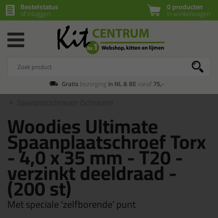
Bestelstatus
0 producten
of inloggen
in winkelwagen
Gratis
bezorging
in NL & BE
vanaf
75,-
Spaanplaatschroeven
(Schroeven)
Woodies Ultimate
Spaanplaatschroef Torx
- 4,0 x 35 mm - T20 -
verzinkt deeldraad -
(200 st)
Met speciale 'zelfborende' punt