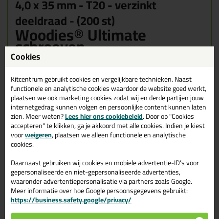
4,0 x 35 mm - T20 - verzinkt
deeldraad - (200 st)
Woodies® Ultimate
schroeven
Cookies
Het “Woodies Ultimate” merk is door ASF Fischer B.V. in 2009 op
de markt gebracht. Vanuit de ervaring die we de afgelopen
decennia hebben opgebouwd, is het Woodies Ultimate
Kitcentrum gebruikt cookies en vergelijkbare technieken. Naast
assortiment ontwikkeld. Het assortiment bestaat uit een reeks
functionele en analytische cookies waardoor de website goed werkt,
schroeven die op universele of juist hele specifieke wijze kunnen
plaatsen we ook marketing cookies zodat wij en derde partijen jouw
worden toegepast.
internetgedrag kunnen volgen en persoonlijke content kunnen laten
zien. Meer weten?
Lees hier ons cookiebeleid
. Door op "Cookies
Eigenschappen
accepteren" te klikken, ga je akkoord met alle cookies. Indien je kiest
Naast de generieke eigenschappen, die hieronder worden
voor
weigeren
, plaatsen we alleen functionele en analytische
genoemd, heeft een groot deel van de Woodies-Ultimate
cookies.
schroeven zeer innovatieve eigenschappen, waardoor deze als
vervanger van andere bevestigingsmaterialen kunnen dienen. De
Daarnaast gebruiken wij cookies en mobiele advertentie-ID’s voor
Woodies zijn voorzien van een reeks eigenschappen die voldoet
gepersonaliseerde en niet-gepersonaliseerde advertenties,
aan de eisen die de professionele verwerker mag verwachten.
waaronder advertentiepersonalisatie via partners zoals Google.
Meer informatie over hoe Google persoonsgegevens gebruikt:
Extra diepe Torx-indruk
https://business.safety.google/privacy/
Hierdoor ontstaat er extra grip wanneer de bit wordt aangebracht
in de Torx-indruk.