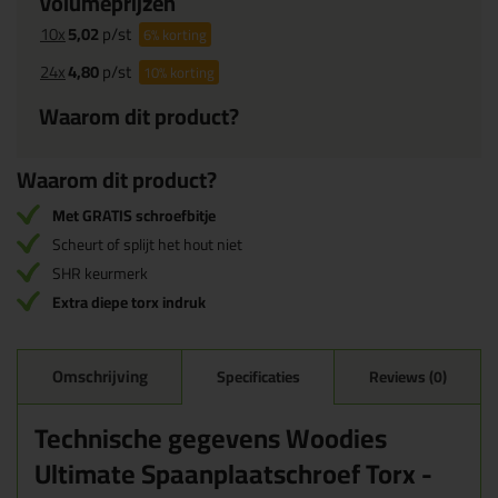
Volumeprijzen
10x
5,02
p/st
6%
korting
24x
4,80
p/st
10%
korting
Waarom dit product?
Waarom dit product?
Met GRATIS schroefbitje
Scheurt of splijt het hout niet
SHR keurmerk
Extra diepe torx indruk
Omschrijving
Specificaties
Reviews (0)
Technische gegevens Woodies
Ultimate Spaanplaatschroef Torx -