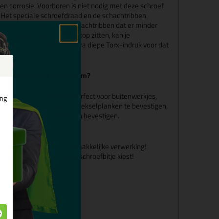
n corrosie. Voorboren is niet nodig met deze schroef
t. Het speciale schroefdraad en de schachtribben
chroeven, ook zorgen de schachtribben dat er minder
freesribben die onder de kop zitten, kan je
orkomen, ook zorgt de extra diepe Torx-indruk voor dat
otdekselschroef 5,0 x 60mm?
n corrosiebestendigheid perfect voor buitenwerkjes,
ing
s speciaal gemaakt om potdekselplanken te bevestigen,
goed (Zweedse) rabatdelen bevestigen.
 schroefbitje voor een makkelijke verwerking!
maat schroevendraaier en schroefbitje kiest!