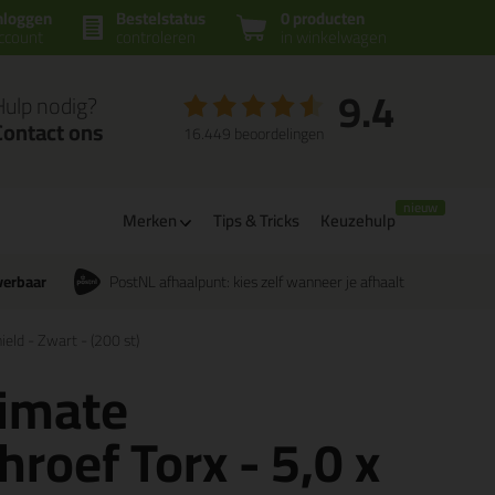
nloggen
Bestelstatus
0 producten
ccount
controleren
in winkelwagen
9.4
Hulp nodig?
Contact ons
16.449 beoordelingen
Merken
Tips & Tricks
Keuzehulp
verbaar
PostNL afhaalpunt: kies zelf wanneer je afhaalt
eld - Zwart - (200 st)
timate
roef Torx - 5,0 x