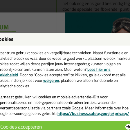
het ook nog eens goed bestendig tege
door de speciale ''zelfborende'' pun
zorgen ervoor dat je sneller kan ins
spanning op de schroef komt. Met de 
beschadiging aan o.a. scharnieren vo
er meer grip ontstaat.
ookies
een
Wanneer gebruik je deze Woodies p
cadeau 💚
tcentrum gebruikt cookies en vergelijkbare technieken. Naast functionele en
Deze schroeven zijn door de hitte -e
alytische cookies waardoor de website goed werkt, plaatsen we ook market
zoals een schutting of schuur. Het i
okies zodat wij en derde partijen jouw internetgedrag kunnen volgen en
ook kan je met potdekselschroeven 
rsoonlijke content kunnen laten zien. Meer weten?
Lees hier ons
e nieuwsbrief en ontvang een
okiebeleid
. Door op "Cookies accepteren" te klikken, ga je akkoord met alle
v. €35,-
bij je eerste bestelling!
okies. Indien je kiest voor
weigeren
, plaatsen we alleen functionele en
Tips !
💡
alytische cookies.
Gebruik het
gratis
meegestuurde
Zorg dat je
altijd
het juiste for
arnaast gebruiken wij cookies en mobiele advertentie-ID’s voor
personaliseerde en niet-gepersonaliseerde advertenties, waaronder
Afmeting
vertentiepersonalisatie via partners zoals Google. Meer informatie over hoe
Diameter in mm: 5,0
ogle persoonsgegevens gebruikt:
https://business.safety.google/privacy/
Lengte in mm: 60
 de actiecode ›
Inhoud (Wat krijg je opgestuurd)
Cookies accepteren