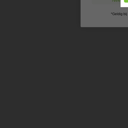
Nee, ik
*Geldig bi