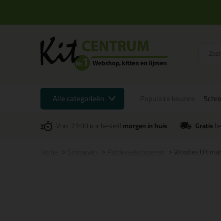
Alle categorieën
Populaire keuzes:
Schr
Voor 21:00 uur besteld
morgen in huis
Gratis
be
Home
Schroeven
Potdekselschroeven
Woodies Ultimate