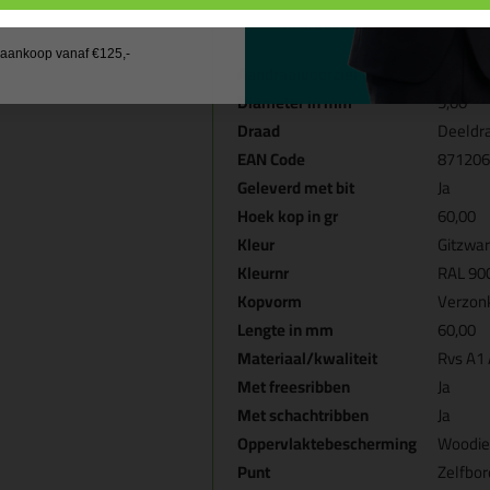
200 stuks (doosje)
 wil geen cadeau
1x Gratis schroefbitje inbegre
j aankoop vanaf €125,-
Aandraaivoorziening
Tx-20
Diameter in mm
5,00
Draad
Deeldr
EAN Code
871206
Geleverd met bit
Ja
Hoek kop in gr
60,00
Kleur
Gitzwar
Kleurnr
RAL 90
Kopvorm
Verzon
Lengte in mm
60,00
Materiaal/kwaliteit
Rvs A1 
Met freesribben
Ja
Met schachtribben
Ja
Oppervlaktebescherming
Woodies
Punt
Zelfbo