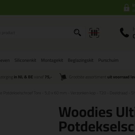
I
a
oeven
Siliconenkit
Montagekit
Beglazingskit
Purschuim
zorging
in NL & BE
vanaf
75,-
Grootste assortiment
uit voorraad le
 Potdekselschroef Torx - 5,0 x 60 mm - Verzonken kop - T20 - Deeldraad - Shi
Woodies Ul
Potdekselsch