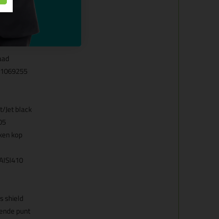
pen (T20)
aad
1069255
t/Jet black
05
ken kop
AISI410
 shield
rende punt