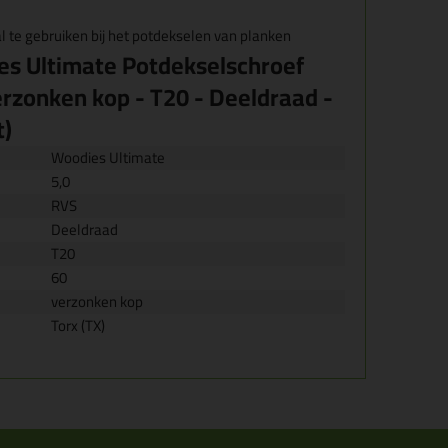
l te gebruiken bij het potdekselen van planken
s Ultimate Potdekselschroef
erzonken kop - T20 - Deeldraad -
t)
Woodies Ultimate
5,0
RVS
Deeldraad
T20
60
verzonken kop
Torx (TX)