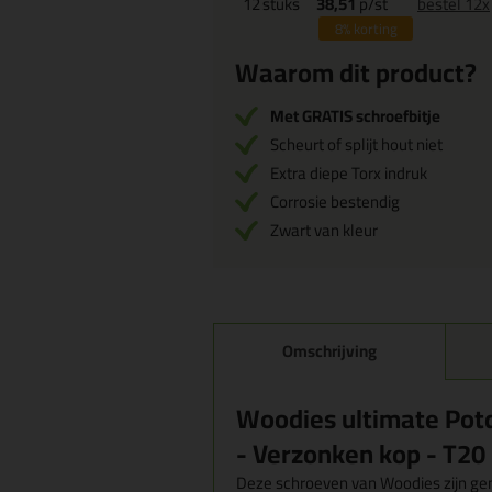
12
stuks
38,51
p/st
bestel 12x
8%
korting
Waarom dit product?
Met GRATIS schroefbitje
Scheurt of splijt hout niet
Extra diepe Torx indruk
Corrosie bestendig
Zwart van kleur
Omschrijving
Woodies ultimate Potd
- Verzonken kop - T20 
Deze schroeven van Woodies zijn gem