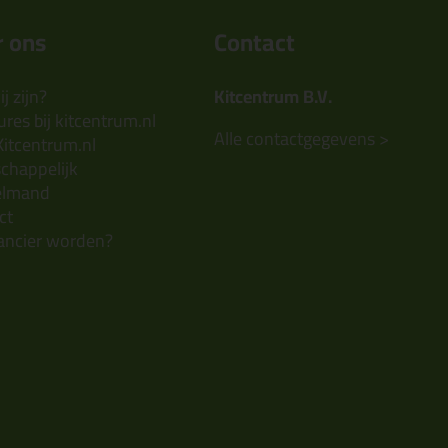
 ons
Contact
j zijn?
Kitcentrum B.V.
res bij kitcentrum.nl
Alle contactgegevens >
Kitcentrum.nl
chappelijk
elmand
ct
ancier worden?