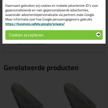
Daarnaast gebruiken wij cookies en mobiele advertentie-ID’s voor
Dit rondschuim is in diverse diameters verkrijgbaar.
gepersonaliseerde en niet-gepersonaliseerde advertenties,
waaronder advertentiepersonalisatie via partners zoals Google.
Voor gebruik bij vloervoegen buiten / zwembaden e.d. dient u een
Meer informatie over hoe Google persoonsgegevens gebruikt:
zgn. gesloten rugvulling te gebruiken.
https://business.safety.google/privacy/
Kenmerken
Cookies accepteren
Te koop
per meter
Lengtes van 100cm
Zak met 250 stuks
Gerelateerde producten