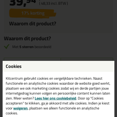
39,
(
48,
33
incl. BTW )
17
% korting
Waarom dit product?
Waarom dit product?
Met
5 sterren
beoordeeld
Omschrijving
Reviews (1)
Cookies
Opencellig Rugvulling
Kitcentrum gebruikt cookies en vergelijkbare technieken. Naast
15mm zak 250mtr
functionele en analytische cookies waardoor de website goed werkt,
plaatsen we ook marketing cookies zodat wij en derde partijen jouw
De rugvulling wordt gemaakt van polyurethaanschuim en de
internetgedrag kunnen volgen en persoonlijke content kunnen laten
toepassing is het opvullen van voegen welke gekit dienen te
zien. Meer weten?
Lees hier ons cookiebeleid
. Door op "Cookies
worden. Polyurethaan rugvulling wordt gebruikt als dilatatie
accepteren" te klikken, ga je akkoord met alle cookies. Indien je kiest
rondschuim en laat lucht en gas door en zal dus bij het afkitten
voor
weigeren
, plaatsen we alleen functionele en analytische
lucht goed afvoeren, zodat er geen spanning op de kit komt.
cookies.