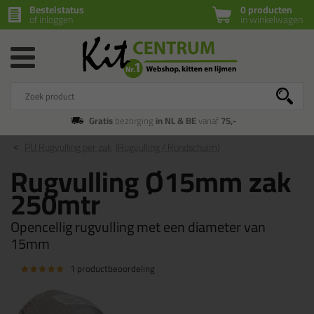
Bestelstatus
0 producten
of inloggen
in winkelwagen
Gratis
bezorging
in NL & BE
vanaf
75,-
PU Rugvulling per zak
(Rugvulling / Rondschuim)
Rugvulling Ø15mm zak
250mtr
Opencellig rugvulling met een diameter van
15mm
1 productbeoordeling