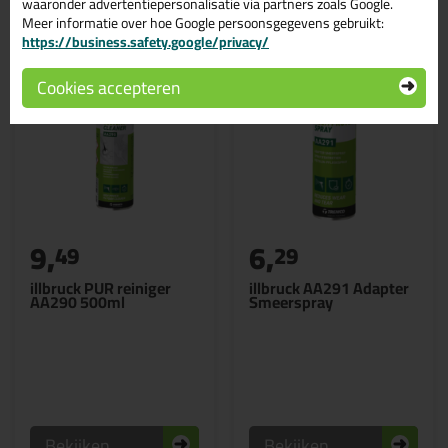
waaronder advertentiepersonalisatie via partners zoals Google.
Meer informatie over hoe Google persoonsgegevens gebruikt:
https://business.safety.google/privacy/
Cookies accepteren
9,
6,
49
29
illbruck PUR reiniger
illbruck AA291 Adapter
AA290 500ml
Smeerspray
Bekijken
Bekijken