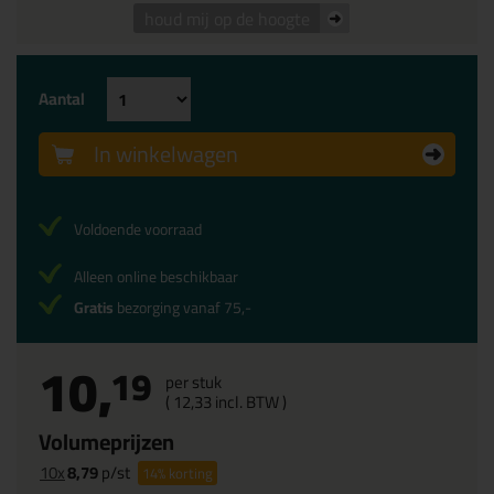
houd mij op de hoogte
Aantal
In winkelwagen
Voldoende voorraad
Alleen online beschikbaar
Gratis
bezorging vanaf 75,-
10,
19
per stuk
(
12,
33
incl. BTW )
Volumeprijzen
10x
8,79
p/st
14%
korting