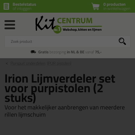
Bestelstatus
0 producten
of inloggen
in winkelwagen
Gratis
bezorging
in NL & BE
vanaf
75,-
Purspuit onderdelen
(PUR pistolen)
Irion Lijmverdeler set
voor purpistolen (2
stuks)
Voor het makkelijker aanbrengen van meerdere
rillen lijmschuim