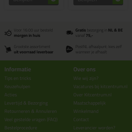
Voor 16:00 uur besteld
Gratis
bezorging in
NL & BE
morgen in huis
vanaf
75,-
Grootste assortiment
PostNL afhaalpunt: kies zelf
uit voorraad leverbaar
wanneer je afhaalt
Informatie
Over ons
Tips en tricks
Wie wij zijn?
Keuzehulpen
Vacatures bij kitcentrum.nl
Acties
Over Kitcentrum.nl
Levertijd & Bezorging
Maatschappelijk
Retourneren & Annuleren
Winkelmand
Veel gestelde vragen (FAQ)
Contact
Bestelprocedure
Leverancier worden?