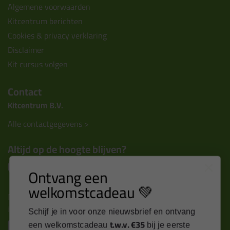
Algemene voorwaarden
Kitcentrum berichten
Cookies & privacy verklaring
Disclaimer
Kit cursus volgen
Contact
Kitcentrum B.V.
Alle contactgegevens >
Altijd op de hoogte blijven?
Ontvang een
welkomstcadeau 💚
Nieuws, tips en exclusieve deals rechtstreeks in je
inbox
Schijf je in voor onze nieuwsbrief en ontvang
t.w.v. €35
Email
een welkomstcadeau
bij je eerste