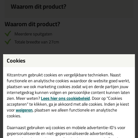
Waarom dit product?
Waarom dit product?
Meerdere spuitgaten
Totale breedte van 27cm
Cookies
Omschrijving
Video
Reviews (0)
Kitcentrum gebruikt cookies en vergelijkbare technieken. Naast
Irion Lijmverdeler set
Reviews voor:
functionele en analytische cookies waardoor de website goed werkt,
plaatsen we ook marketing cookies zodat wij en derde partijen jouw
voor purpistolen (2 stuks)
internetgedrag kunnen volgen en persoonlijke content kunnen laten
Er zijn nog geen reviews geschreven voor Irion Lijmverdeler set
zien. Meer weten?
Lees hier ons cookiebeleid
. Door op "Cookies
voor purpistolen (2 stuks).
Schrijf als eerste een review!
accepteren" te klikken, ga je akkoord met alle cookies. Indien je kiest
voor
weigeren
, plaatsen we alleen functionele en analytische
cookies.
Daarnaast gebruiken wij cookies en mobiele advertentie-ID’s voor
Gerelateerde producten
gepersonaliseerde en niet-gepersonaliseerde advertenties,