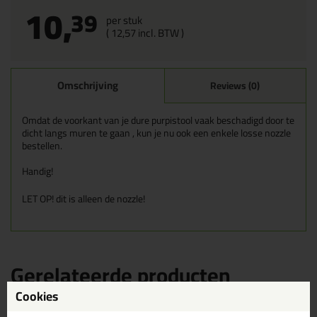
10,
39
per stuk
(
12,
57
incl. BTW )
Omschrijving
Reviews (0)
Omdat de voorkant van je dure purpistool vaak beschadigd door te
dicht langs muren te gaan , kun je nu ook een enkele losse nozzle
bestellen.
Handig!
LET OP! dit is alleen de nozzle!
Gerelateerde producten
Cookies