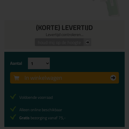
(KORTE) LEVERTIJD
Levertijd controleren...
houd mij op de hoogte
Aantal
In winkelwagen
Voldoende voorraad
Alleen online beschikbaar
Gratis
bezorging vanaf 75,-