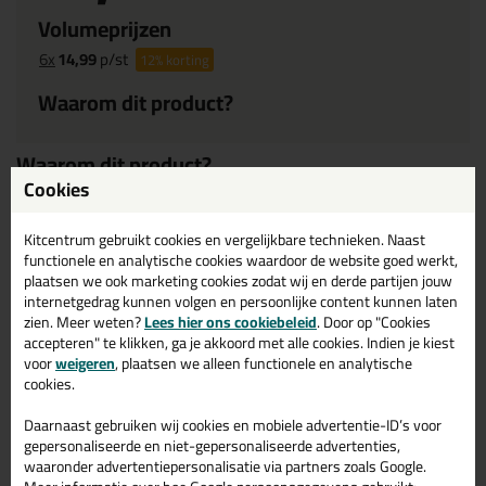
Volumeprijzen
6x
14,99
p/st
12%
korting
Waarom dit product?
Waarom dit product?
Cookies
Huidvriendelijk
Extra
groot
Kitcentrum gebruikt cookies en vergelijkbare technieken. Naast
Frisse geur
functionele en analytische cookies waardoor de website goed werkt,
plaatsen we ook marketing cookies zodat wij en derde partijen jouw
Hersluitbaar
internetgedrag kunnen volgen en persoonlijke content kunnen laten
Pluisarme doek
zien. Meer weten?
Lees hier ons cookiebeleid
. Door op "Cookies
accepteren" te klikken, ga je akkoord met alle cookies. Indien je kiest
voor
weigeren
, plaatsen we alleen functionele en analytische
Omschrijving
cookies.
Reviews (0)
Daarnaast gebruiken wij cookies en mobiele advertentie-ID’s voor
Otto Reinigingsdoeken
Reviews voor:
gepersonaliseerde en niet-gepersonaliseerde advertenties,
waaronder advertentiepersonalisatie via partners zoals Google.
72st