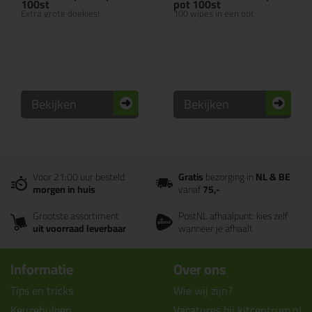
100st
pot 100st
Extra grote doekjes!
100 wipes in een pot
Bekijken
Bekijken
Voor 21:00 uur besteld
Gratis
bezorging in
NL & BE
morgen in huis
vanaf
75,-
Grootste assortiment
PostNL afhaalpunt: kies zelf
uit voorraad leverbaar
wanneer je afhaalt
Informatie
Over ons
Tips en tricks
Wie wij zijn?
Keuzehulpen
Vacatures bij kitcentrum.nl