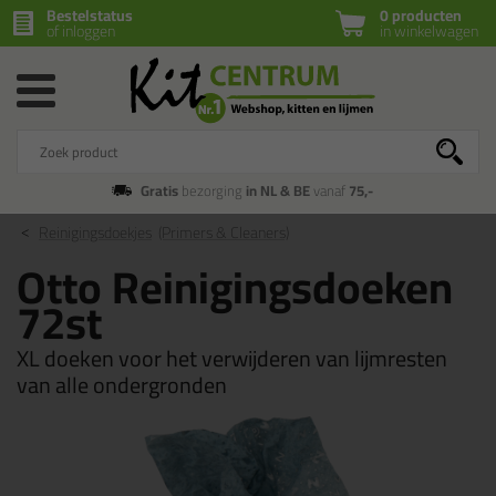
Bestelstatus
0 producten
of inloggen
in winkelwagen
Gratis
bezorging
in NL & BE
vanaf
75,-
Reinigingsdoekjes
(Primers & Cleaners)
Otto Reinigingsdoeken
72st
XL doeken voor het verwijderen van lijmresten
van alle ondergronden