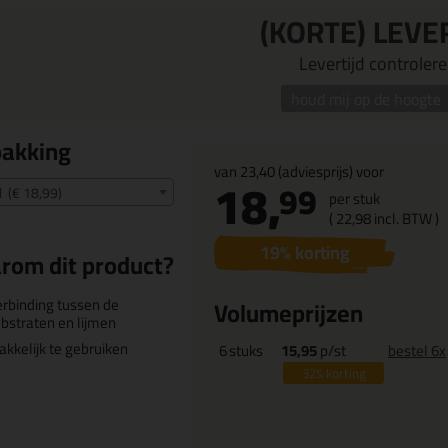
(KORTE) LEVE
Levertijd controleren
houd mij op de hoogte
pakking
van
23,40
(adviesprijs) voor
18,
99
 (€ 18,99)
per stuk
(
22,
98
incl. BTW )
19
% korting
rom dit product?
rbinding tussen de
Volumeprijzen
bstraten en lijmen
kkelijk te gebruiken
6
stuks
15,95
p/st
bestel 6x
32%
korting