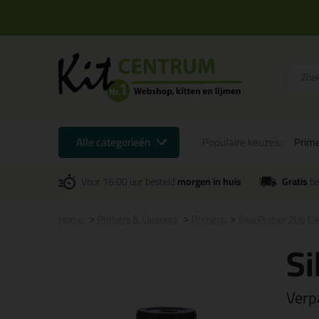
Alle categorieën
Populaire keuzes:
Prime
Voor 16:00 uur besteld
morgen in huis
Gratis
be
Home
Primers & Cleaners
Primers
Sika Primer 206 G
Si
Verp