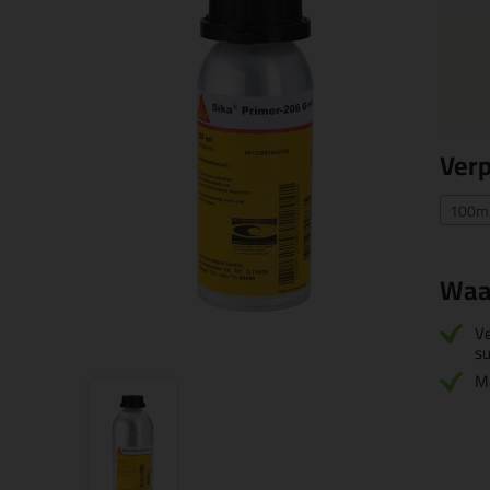
Ver
100ml
Waa
Ve
su
Ma