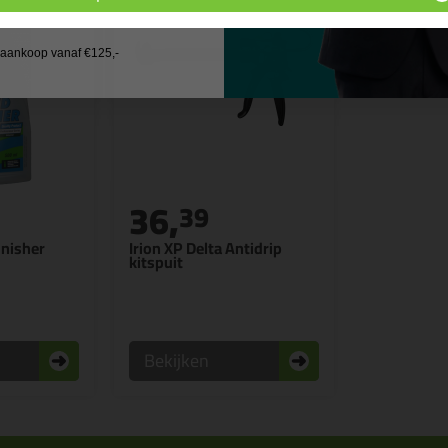
 wil geen cadeau
j aankoop vanaf €125,-
36,
39
inisher
Irion XP Delta Antidrip
kitspuit
Bekijken