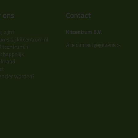
 ons
Contact
j zijn?
Kitcentrum B.V.
res bij kitcentrum.nl
Alle contactgegevens >
Kitcentrum.nl
chappelijk
elmand
ct
ancier worden?