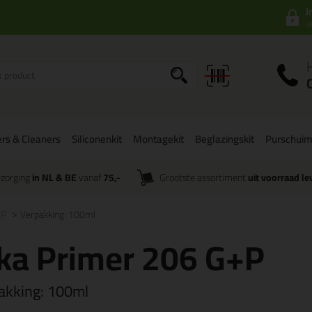
I
a
rs & Cleaners
Siliconenkit
Montagekit
Beglazingskit
Purschui
zorging
in NL & BE
vanaf
75,-
Grootste assortiment
uit voorraad le
+P
Verpakking: 100ml
ka Primer 206 G+P
akking:
100ml