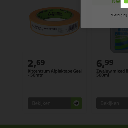
Nee, ik
*Geldig bi
2,
6,
69
99
Kitcentrum Afplaktape Geel
Zwaluw mixed f
- 50mtr
500ml
Bekijken
Bekijken