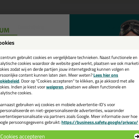
Omschrijving
Specificaties
ika Primer 206 G+P in 100ml
ookies
een
tel de Sika Primer 206 G+P in 100ml vandaag nog! Vandaag besteld = m
cadeau 💚
tcentrum gebruikt cookies en vergelijkbare technieken. Naast functionele en
alytische cookies waardoor de website goed werkt, plaatsen we ook market
okies zodat wij en derde partijen jouw internetgedrag kunnen volgen en
 je meer weten over de toepassing en kenmerken van dit product?
Lees 
rsoonlijke content kunnen laten zien. Meer weten?
Lees hier ons
e nieuwsbrief en ontvang een
okiebeleid
. Door op "Cookies accepteren" te klikken, ga je akkoord met alle
v. €35,-
bij je eerste bestelling!
okies. Indien je kiest voor
weigeren
, plaatsen we alleen functionele en
alytische cookies.
n
arnaast gebruiken wij cookies en mobiele advertentie-ID’s voor
personaliseerde en niet-gepersonaliseerde advertenties, waaronder
vertentiepersonalisatie via partners zoals Google. Meer informatie over hoe
ogle persoonsgegevens gebruikt:
https://business.safety.google/privacy/
 de actiecode ›
Cookies accepteren