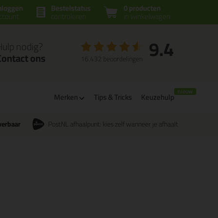
nloggen
Bestelstatus
0 producten
ccount
controleren
in winkelwagen
9.4
Hulp nodig?
Contact ons
16.432 beoordelingen
m
Merken
Tips & Tricks
Keuzehulp
verbaar
PostNL afhaalpunt: kies zelf wanneer je afhaalt