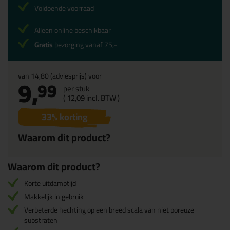
Voldoende voorraad
Alleen online beschikbaar
Gratis
bezorging vanaf 75,-
van
14,80
(adviesprijs) voor
9,
99
per stuk
(
12,
09
incl. BTW )
33
% korting
Waarom dit product?
Waarom dit product?
Korte uitdamptijd
Makkelijk in gebruik
Verbeterde hechting op een breed scala van niet poreuze
substraten