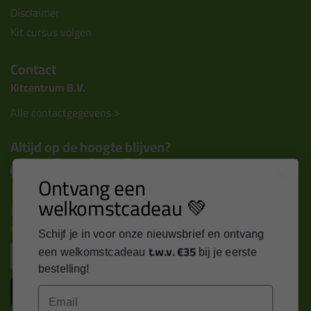
Disclaimer
Kit cursus volgen
Contact
Kitcentrum B.V.
Alle contactgegevens >
Altijd op de hoogte blijven?
Ontvang een
welkomstcadeau 💚
Nieuws, tips en exclusieve deals rechtstreeks in je
inbox
Schijf je in voor onze nieuwsbrief en ontvang
Email
t.w.v. €35
een welkomstcadeau
bij je eerste
bestelling!
Inschrijven
Email