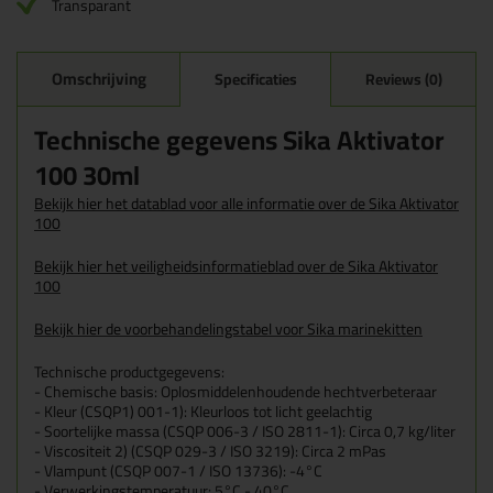
Transparant
Omschrijving
Specificaties
Reviews (0)
Technische gegevens Sika Aktivator
100 30ml
Bekijk hier het datablad voor alle informatie over de Sika Aktivator
100
Bekijk hier het veiligheidsinformatieblad over de Sika Aktivator
100
Bekijk hier de voorbehandelingstabel voor Sika marinekitten
Technische productgegevens:
- Chemische basis: Oplosmiddelenhoudende hechtverbeteraar
- Kleur (CSQP
1)
001-1): Kleurloos tot licht geelachtig
- Soortelijke massa (CSQP 006-3 / ISO 2811-1): Circa 0,7 kg/liter
- Viscositeit
2)
(CSQP 029-3 / ISO 3219): Circa 2 mPas
- Vlampunt (CSQP 007-1 / ISO 13736): -4°C
- Verwerkingstemperatuur: 5°C - 40°C