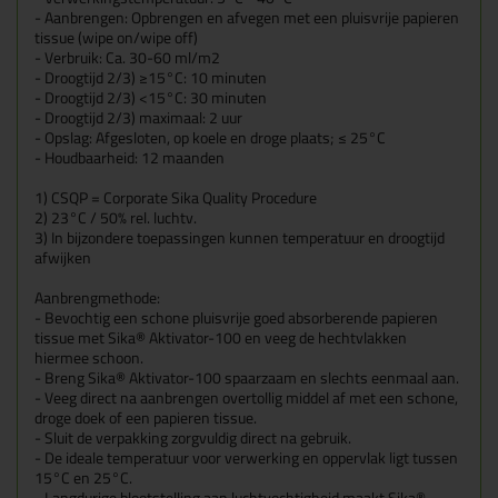
- Aanbrengen: Opbrengen en afvegen met een pluisvrije papieren
tissue (wipe on/wipe off)
- Verbruik: Ca. 30-60 ml/m2
- Droogtijd
2/3)
≥15°C: 10 minuten
- Droogtijd
2/3)
<15°C: 30 minuten
- Droogtijd
2/3)
maximaal: 2 uur
- Opslag: Afgesloten, op koele en droge plaats; ≤ 25°C
- Houdbaarheid: 12 maanden
1)
CSQP = Corporate Sika Quality Procedure
2)
23°C / 50% rel. luchtv.
3)
In bijzondere toepassingen kunnen temperatuur en droogtijd
afwijken
Aanbrengmethode:
- Bevochtig een schone pluisvrije goed absorberende papieren
tissue met Sika® Aktivator-100 en veeg de hechtvlakken
hiermee schoon.
- Breng Sika® Aktivator-100 spaarzaam en slechts eenmaal aan.
- Veeg direct na aanbrengen overtollig middel af met een schone,
droge doek of een papieren tissue.
- Sluit de verpakking zorgvuldig direct na gebruik.
- De ideale temperatuur voor verwerking en oppervlak ligt tussen
15°C en 25°C.
- Langdurige blootstelling aan luchtvochtigheid maakt Sika®