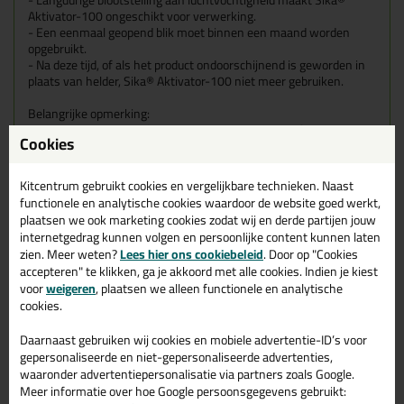
Aktivator-100 ongeschikt voor verwerking.
- Een eenmaal geopend blik moet binnen een maand worden
opgebruikt.
- Na deze tijd, of als het product ondoorschijnend is geworden in
plaats van helder, Sika® Aktivator-100 niet meer gebruiken.
Belangrijke opmerking:
- Sika® Aktivator-100 bevat oplosmiddelen die de afwerking van
Cookies
het oppervlak van sommige net aan-gebrachte laklagen dof
kunnen maken.
- Daarom moeten vooraf tests worden uitgevoerd.
Kitcentrum gebruikt cookies en vergelijkbare technieken. Naast
- Nooit aanbrengen op poreuze ondergronden.
functionele en analytische cookies waardoor de website goed werkt,
- Sika® Aktivator-100 kan mogelijk niet volledig opdrogen indien
plaatsen we ook marketing cookies zodat wij en derde partijen jouw
het toch op poreuze oppervlakken wordt gebruikt en dan
internetgedrag kunnen volgen en persoonlijke content kunnen laten
belemmert het een goede uitharding van de lijm of de afdichtkit.
zien. Meer weten?
Lees hier ons cookiebeleid
. Door op "Cookies
- Waar nodig de aan-grenzende poreuze oppervlakken afdekken.
accepteren" te klikken, ga je akkoord met alle cookies. Indien je kiest
- Sika® Aktivator-100 die enigszins ondoorzichtig zijn geworden
voor
weigeren
, plaatsen we alleen functionele en analytische
in plaats van helder, niet meer gebruiken.
cookies.
- Sika® Aktivator-100 dient gebruikt te worden tot één maand na
opening van de verpakking.
Daarnaast gebruiken wij cookies en mobiele advertentie-ID’s voor
- Blootstelling voor langere tijd aan vocht uit de atmosfeer zorgt
gepersonaliseerde en niet-gepersonaliseerde advertenties,
ervoor dat Sika® Aktivator-100 haar eigenschappen verliest.
- Sika® Aktivator-100 mag niet worden gebruikt voor het
waaronder advertentiepersonalisatie via partners zoals Google.
verwijderen of afgladden van niet uitgeharde Sikaflex®
Meer informatie over hoe Google persoonsgegevens gebruikt: