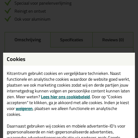
Speciaal voor panelenverlijming
Reinigt en ontvet
Ook voor aluminium
Omschrijving
Specificaties
Reviews (0)
Zwaluw Panel cleaner, het
Cookies
reinigingsmiddel voor panelen
Kitcentrum gebruikt cookies en vergelijkbare technieken. Naast
Zwaluw Panel cleaner is een transparant reinigings- en
functionele en analytische cookies waardoor de website goed werkt,
ontvettingsmiddel voor niet-poreuze ondergronden.
plaatsen we ook marketing cookies zodat wij en derde partijen jouw
De Zwaluw Panel Cleaner maakt deel uit van een assortiment
internetgedrag kunnen volgen en persoonlijke content kunnen laten
paneellijmen bestaande uit Zwaluw Panelfix, Zwaluw Paneltape,
zien. Meer weten?
Zwaluw Panelcleaner en Zwaluw Primer-PF.
Lees hier ons cookiebeleid
. Door op "Cookies
accepteren" te klikken, ga je akkoord met alle cookies. Indien je kiest
Wanneer gebruik je deze panelcleaner?
voor
weigeren
, plaatsen we alleen functionele en analytische
cookies.
Zwaluw Panelcleaner is ontwikkeld voor het ontvetten en
reinigen van platen en aluminium regels op plaatsen waar
Daarnaast gebruiken wij cookies en mobiele advertentie-ID’s voor
Zwaluw Panelfix® wordt aangebracht.
gepersonaliseerde en niet-gepersonaliseerde advertenties,
waaronder advertentiepersonalisatie via partners zoals Google.