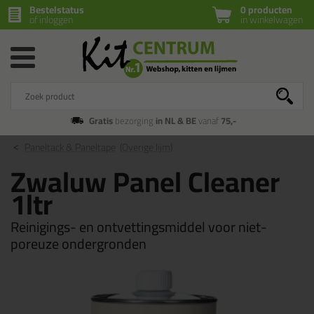
Bestelstatus
0 producten
of inloggen
in winkelwagen
Gratis
bezorging
in NL & BE
vanaf
75,-
Paneltack & Paneltape
(Overige lijm)
Zwaluw Panel Cleaner
1ltr
Reinigings- en ontvettingsmiddel voor niet-
poreuze ondergronden