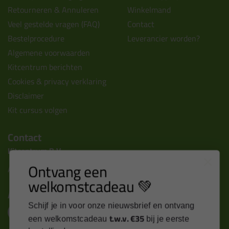
Retourneren & Annuleren
Winkelmand
Veel gestelde vragen (FAQ)
Contact
Bestelprocedure
Leverancier worden?
Algemene voorwaarden
Kitcentrum berichten
Cookies & privacy verklaring
Disclaimer
Kit cursus volgen
Contact
Kitcentrum B.V.
Ontvang een
Alle contactgegevens >
welkomstcadeau 💚
Altijd op de hoogte blijven?
Schijf je in voor onze nieuwsbrief en ontvang
t.w.v. €35
een welkomstcadeau
bij je eerste