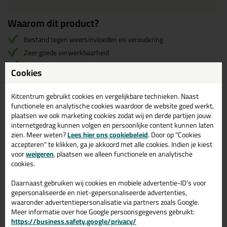
Waarom dit product?
Bestand tegen weersinvloeden en veroudering
Zeer goede verwerkbaarheid
PVC- en oplosmiddelenvrij
Cookies
Kitcentrum gebruikt cookies en vergelijkbare technieken. Naast
Omschrijving
Specificaties
Reviews (0)
functionele en analytische cookies waardoor de website goed werkt,
plaatsen we ook marketing cookies zodat wij en derde partijen jouw
Sikaflex® 296 - Ruitenlijm voor
internetgedrag kunnen volgen en persoonlijke content kunnen laten
zien. Meer weten?
Lees hier ons cookiebeleid
. Door op "Cookies
glazen ramen in de scheepsbouw
accepteren" te klikken, ga je akkoord met alle cookies. Indien je kiest
voor
weigeren
, plaatsen we alleen functionele en analytische
De Sikaflex 296 van Sika is een hoogwaardige elastische 1-C
cookies.
polyurethaan ruitenlijm met uitstekende spleetvullende
eigenschappen. Deze lijm hardt uit bij blootstelling aan
Daarnaast gebruiken wij cookies en mobiele advertentie-ID’s voor
luchtvochtigheid.
gepersonaliseerde en niet-gepersonaliseerde advertenties,
Het product is speciaal ontwikkeld voor gebruik in de
waaronder advertentiepersonalisatie via partners zoals Google.
scheepsbouw en voldoet aan de voorschriften van de
Meer informatie over hoe Google persoonsgegevens gebruikt:
International Maritime Organisation (IMO). Sikaflex®-296
kenmerkt zich door zeer goede afglad eigenschappen, waardoor
https://business.safety.google/privacy/