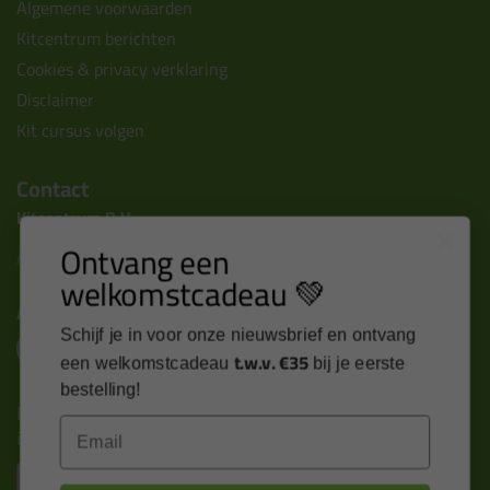
Algemene voorwaarden
Kitcentrum berichten
Cookies & privacy verklaring
Disclaimer
Kit cursus volgen
Contact
Kitcentrum B.V.
Ontvang een
Alle contactgegevens >
welkomstcadeau 💚
Altijd op de hoogte blijven?
Schijf je in voor onze nieuwsbrief en ontvang
t.w.v. €35
een welkomstcadeau
bij je eerste
bestelling!
Nieuws, tips en exclusieve deals rechtstreeks in je
Email
inbox
Email