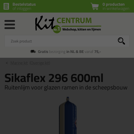
Bestelstatus
0 producten
of inloggen
in winkelwagen
Gratis
bezorging
in NL & BE
vanaf
75,-
Marine kit
(Overige kit)
Sikaflex 296 600ml
Ruitenlijm voor glazen ramen in de scheepsbouw