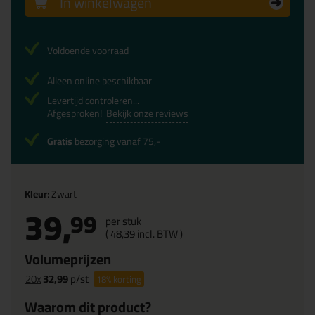
In winkelwagen
Voldoende voorraad
Alleen online beschikbaar
Levertijd controleren...
Afgesproken!
Bekijk onze reviews
Gratis
bezorging vanaf 75,-
Kleur
: Zwart
39,
99
per stuk
(
48,
39
incl. BTW )
Volumeprijzen
20x
32,99
p/st
18%
korting
Waarom dit product?