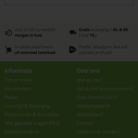
Voor 21:00 uur besteld
Gratis
bezorging in
NL & BE
morgen in huis
vanaf
75,-
Grootste assortiment
PostNL afhaalpunt: kies zelf
uit voorraad leverbaar
wanneer je afhaalt
Informatie
Over ons
Tips en tricks
Wie wij zijn?
Keuzehulpen
Vacatures bij kitcentrum.nl
Acties
Over Kitcentrum.nl
Levertijd & Bezorging
Maatschappelijk
Retourneren & Annuleren
Winkelmand
Veel gestelde vragen (FAQ)
Contact
Bestelprocedure
Leverancier worden?