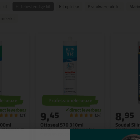
 kit
Hittebestendige kit
Kit op kleur
Brandwerende kit
Marin
ymeerkit
le keuze
Professionele keuze
9,
8,
45
95
(21)
(24)
300ml
Ottoseal S70 310ml
Soudal Sili
 90 kleuren 🎨
Tot 180°C met veel kleuren (ook
Tot 180 grade
matte en structuur)
kleuren