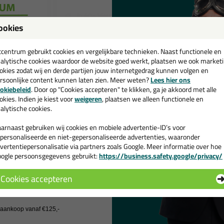
n
in 40+ kleuren
in 30+ k
ookies
Bekijken
Bekijke
een
cadeau 💚
tcentrum gebruikt cookies en vergelijkbare technieken. Naast functionele en
alytische cookies waardoor de website goed werkt, plaatsen we ook market
hittebestendige kit kopen? B
okies zodat wij en derde partijen jouw internetgedrag kunnen volgen en
rsoonlijke content kunnen laten zien. Meer weten?
Lees hier ons
e kleur blauw bij Kitcentrum.n
e nieuwsbrief en ontvang een
okiebeleid
. Door op "Cookies accepteren" te klikken, ga je akkoord met alle
v. €35,-
bij je eerste bestelling!
okies. Indien je kiest voor
weigeren
, plaatsen we alleen functionele en
alytische cookies.
dige kit ook in de kleur blauw? Op Kitcentrum.nl vind je een ruim assor
arnaast gebruiken wij cookies en mobiele advertentie-ID’s voor
estel je hittebestendige kit blauw daarom gemakkelijk en snel op Kitce
personaliseerde en niet-gepersonaliseerde advertenties, waaronder
vertentiepersonalisatie via partners zoals Google. Meer informatie over hoe
ogle persoonsgegevens gebruikt:
https://business.safety.google/privacy/
 de actiecode ›
Cookies accepteren
 wil geen cadeau
j aankoop vanaf €125,-