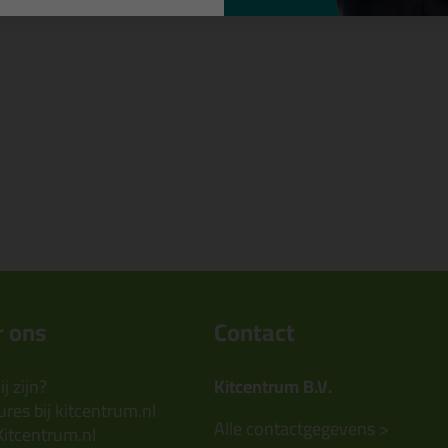
 ons
Contact
j zijn?
Kitcentrum B.V.
res bij kitcentrum.nl
Alle contactgegevens >
Kitcentrum.nl