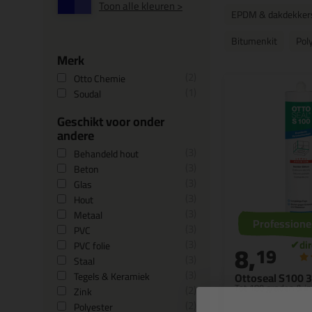
Toon alle kleuren >
EPDM & dakdekkers
Bitumenkit
Pol
Merk
2
Otto Chemie
1
Soudal
Geschikt voor onder
andere
3
Behandeld hout
3
Beton
3
Glas
3
Hout
3
Metaal
Professione
3
PVC
3
8,
PVC folie
19
3
Staal
3
Tegels & Keramiek
Ottoseal S100 
Tot 180 graden & in
2
Zink
2
Polyester