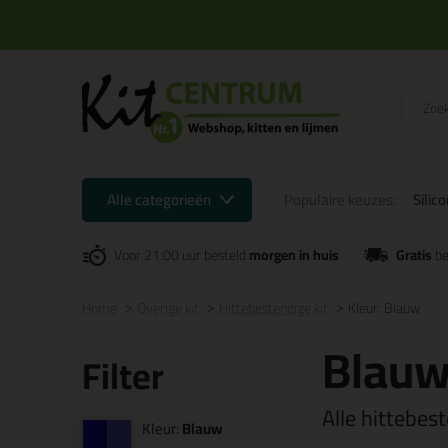
Alle categorieën
Populaire keuzes:
Silic
Voor 21:00 uur besteld
morgen in huis
Gratis
be
Home
Overige kit
Hittebestendige kit
Kleur: Blauw
Blauw
Filter
Alle hittebes
Kleur:
Blauw