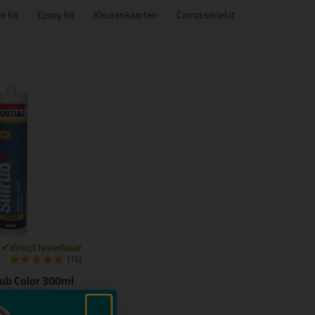
e kit
Epoxy kit
Kleurenkaarten
Carrosseriekit
(16)
rub Color 300ml
n & in 34 RAL