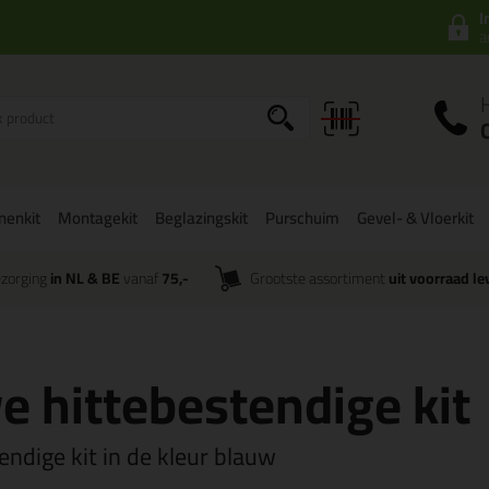
I
a
onenkit
Montagekit
Beglazingskit
Purschuim
Gevel- & Vloerkit
zorging
in NL & BE
vanaf
75,-
Grootste assortiment
uit voorraad le
e hittebestendige kit
tendige kit in de kleur blauw