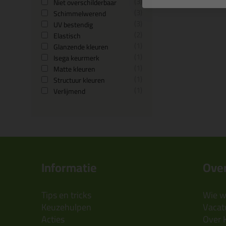
3
Niet overschilderbaar
3
Schimmelwerend
3
UV bestendig
2
Elastisch
1
Glanzende kleuren
1
Isega keurmerk
1
Matte kleuren
1
Structuur kleuren
1
Verlijmend
Informatie
Over
Tips en tricks
Wie wi
Keuzehulpen
Vacatu
Acties
Over 