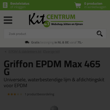
Bestelstatus
0 producten
of inloggen
in winkelwagen
Gratis
bezorging
in NL & BE
vanaf
75,-
EPDM & dakdekkers kit
(Overige kit)
Griffon EPDM Max 465
G
Universele, waterbestendige lijm & afdichtingskit
voor EPDM
1 productbeoordeling