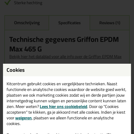
Sterke hechting
Omschrijving
Specificaties
Reviews (1)
Technische gegevens Griffon EPDM
Max 465 G
Bekijk hier het datablad voor alle info over de Griffon EPDM M
ax
Cookies
Elasticiteit E-modulus:
0.4 MPa
Lijmtechniek:
Enkelzijdige verlijming
Basisgrondstof:
SMP-polymeer
Kitcentrum gebruikt cookies en vergelijkbare technieken. Naast
Chemicaliënbestendigheid:
Goed
functionele en analytische cookies waardoor de website goed werkt,
Kleur:
Zwart
plaatsen we ook marketing cookies zodat wij en derde partijen jouw
Doorhardingssnelheid:
3 mm/24h
internetgedrag kunnen volgen en persoonlijke content kunnen laten
Dichtheid ca.:
1,6 g/cm³
zien. Meer weten?
Lees hier ons cookiebeleid
. Door op "Cookies
Elasticiteit:
Zeer goed
accepteren" te klikken, ga je akkoord met alle cookies. Indien je kiest
Rek bij breuk:
700 %
voor
weigeren
, plaatsen we alleen functionele en analytische
Vullend vermogen:
Zeer goed
cookies.
Eindsterkte:
150 N/cm²
Eindsterkte na:
48 uur