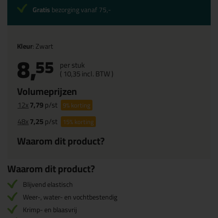
Gratis
bezorging vanaf 75,-
Kleur
: Zwart
8,
55
per stuk
(
10,
35
incl. BTW )
Volumeprijzen
12x
7,79
p/st
9%
korting
48x
7,25
p/st
15%
korting
Waarom dit product?
Waarom dit product?
Blijvend elastisch
Weer-, water- en vochtbestendig
Krimp- en blaasvrij