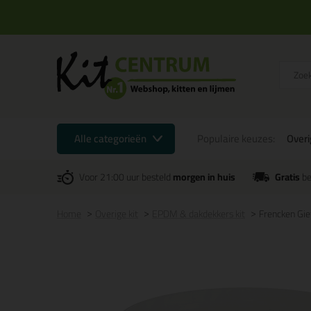
Alle categorieën
Populaire keuzes:
Overi
Voor 21:00 uur besteld
morgen in huis
Gratis
be
Home
Overige kit
EPDM & dakdekkers kit
Frencken Gie