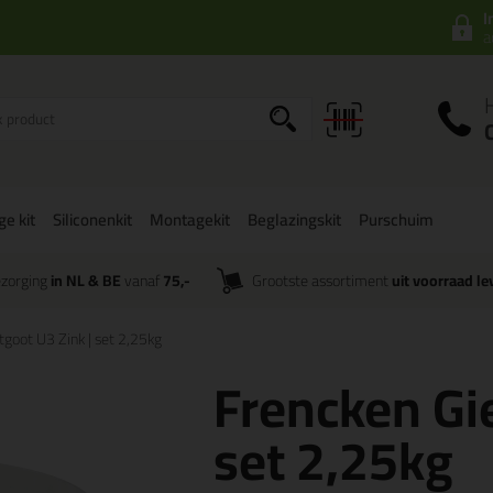
I
a
ge kit
Siliconenkit
Montagekit
Beglazingskit
Purschuim
zorging
in NL & BE
vanaf
75,-
Grootste assortiment
uit voorraad le
tgoot U3 Zink | set 2,25kg
Frencken Gie
set 2,25kg