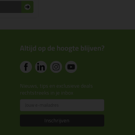
n
Altijd op de hoogte blijven?
Nieuws, tips en exclusieve deals
rechtstreeks in je inbox
Email
Inschrijven