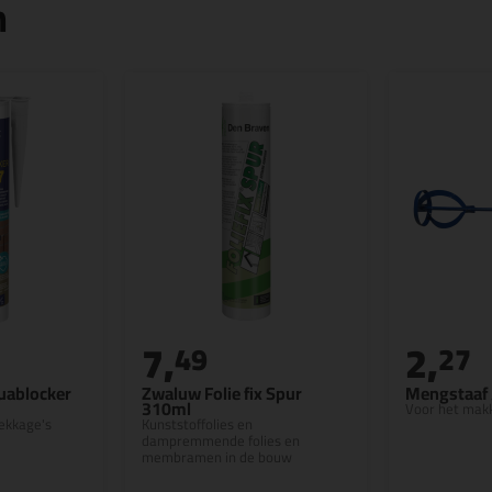
n
7,
2,
49
27
uablocker
Zwaluw Folie fix Spur
Mengstaaf 
310ml
Voor het mak
lekkage's
Kunststoffolies en
dampremmende folies en
membramen in de bouw