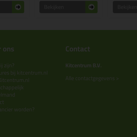
Bekijken
Bekijke
 ons
Contact
j zijn?
Kitcentrum B.V.
res bij kitcentrum.nl
Alle contactgegevens >
Kitcentrum.nl
chappelijk
elmand
ct
ancier worden?