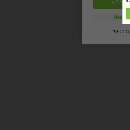
Go
Ontvang
Nee, ik
*Geldig bi