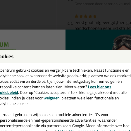
Geschreven door peter op 21 me
eerst goot uitgeveegd ,toen 
handschoenen gebruikt sttrijkt 
Geschreven door rick op 14 juni 
Het is een mooi product, zelf 
ookies
dit behoeft wel iets meer kenn
een
Geschreven door Kees verschuur
cadeau 💚
tcentrum gebruikt cookies en vergelijkbare technieken. Naast functionele en
alytische cookies waardoor de website goed werkt, plaatsen we ook market
okies zodat wij en derde partijen jouw internetgedrag kunnen volgen en
Gietgoot doet wat het beloofd
rsoonlijke content kunnen laten zien. Meer weten?
Lees hier ons
vloeit lekker uit. Wel doorwer
e nieuwsbrief en ontvang een
okiebeleid
. Door op "Cookies accepteren" te klikken, ga je akkoord met alle
Bescherm jezelf goed, met la
v. €35,-
bij je eerste bestelling!
okies. Indien je kiest voor
weigeren
, plaatsen we alleen functionele en
kankerverwekkend (staat op ve
alytische cookies.
schoonmaken: eerst grove rom
bijvoorbeeld Amonniac/St Marc 
arnaast gebruiken wij cookies en mobiele advertentie-ID’s voor
product: aanrader!
personaliseerde en niet-gepersonaliseerde advertenties, waaronder
Geschreven door Freek op 5 mei
vertentiepersonalisatie via partners zoals Google. Meer informatie over hoe