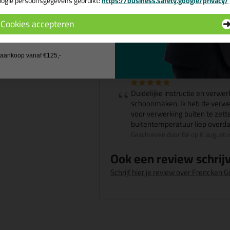
ogle persoonsgegevens gebruikt:
https://business.safety.google/privacy/
 de actiecode ›
Duidelijke instructie en verwe
Cookies accepteren
schoonmaken. Ik heb de verwer
 wil geen cadeau
voor verwerking buiten te zett
buitentemperatuur liep overda
j aankoop vanaf €125,-
Geschreven door Bé op 6 august
Duidelijke instructie en verwe
schoonmaken. Ik heb de verwer
voor verwerking buiten te zett
buitentemperatuur liep overda
Geschreven door Bé op 6 august
Ook een review schrij
Schrijf hier je review over Frencken G