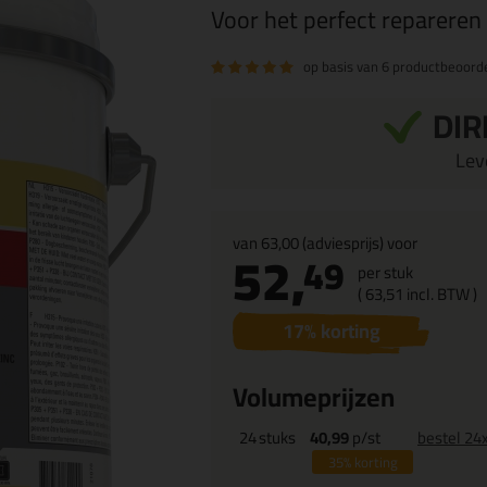
Voor het perfect repareren
op basis van
6 productbeoord
DIR
Leve
van
63,00
(adviesprijs) voor
52,
49
per stuk
(
63,
51
incl. BTW )
17
% korting
Volumeprijzen
24
stuks
40,99
p/st
bestel 24
35%
korting