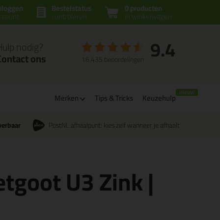
nloggen
Bestelstatus
0 producten
ccount
controleren
in winkelwagen
9.4
Hulp nodig?
Contact ons
16.435 beoordelingen
Merken
Tips & Tricks
Keuzehulp
verbaar
PostNL afhaalpunt: kies zelf wanneer je afhaalt
tgoot U3 Zink |