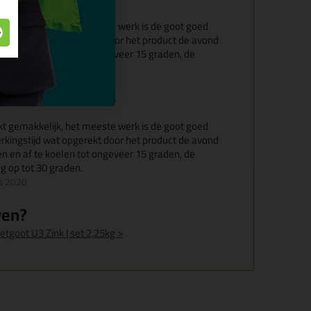
rkt gemakkelijk, het meeste werk is de goot goed
kingstijd wat opgerekt door het product de avond
en en af te koelen tot ongeveer 15 graden, de
g op tot 30 graden.
us 2020
rkt gemakkelijk, het meeste werk is de goot goed
kingstijd wat opgerekt door het product de avond
en en af te koelen tot ongeveer 15 graden, de
g op tot 30 graden.
us 2020
ven?
ietgoot U3 Zink | set 2,25kg >