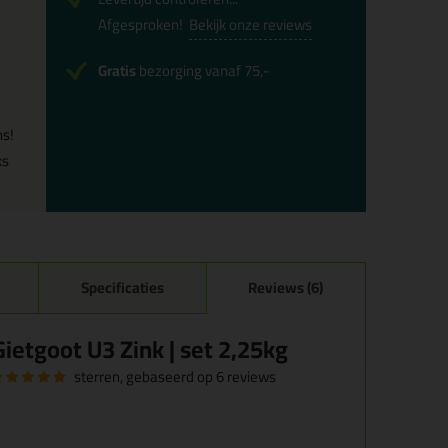
Afgesproken!
Bekijk onze reviews
Gratis
bezorging vanaf 75,-
ns!
ks
Specificaties
Reviews (6)
ietgoot U3 Zink | set 2,25kg
sterren, gebaseerd op
6
reviews