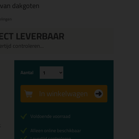
 van dakgoten
elingen
ECT LEVERBAAR
rtijd controleren...
Aantal
In winkelwagen
Voldoende voorraad
x
Alleen online beschikbaar
Levertijd controleren...