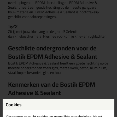
overlappingen en EPDM- herstellingen. EPDM Adhesive &
Sealant heeft een goede hechting op de meeste gangbare
bouwmaterialen. EPDM Adhesive & Sealant is hoofdzakelijk
geschikt voor daktoepassingen.
Tip!
💡
Zit jij met jouw klus lang op de grond? Gebruik
dan
kniebeschermers
! Hiermee voorkom je knie- en rugklachten.
Geschikte ondergronden voor de
Bostik EPDM Adhesive & Sealant
Bostik EPDM Adhesive & Sealant heeft een goede hechting op de
meeste ondergronden zoals gips, metselwerk, beton, aluminium,
staal, koper, keramiek, glas en hout
Kenmerken van de Bostik EPDM
Adhesive & Sealant
Mens en milieuvriendelijk
Cookies
Lijmkit voor EPDM-daktoepassingen
Oplosmiddelvrij en vrijwel reukloos
Kitcentrum gebruikt cookies en vergelijkbare technieken. Naast