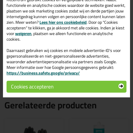
Bestand tegen condens
functionele en analytische cookies waardoor de website goed werkt,
Uitstekende hechtingseigenschappen zelfs op vochtige
plaatsen we ook marketing cookies zodat wij en derde partijen jouw
ondergronden
Goede kleefkracht ook op vele oplosmiddelgevoelige
internetgedrag kunnen volgen en persoonlijke content kunnen laten
ondergronden zoals polystyreenschuim (XPS en EPS)
zien. Meer weten?
Lees hier ons cookiebeleid
. Door op "Cookies
In de meeste gevallen geen primer nodig
accepteren" te klikken, ga je akkoord met alle cookies. Indien je kiest
Probleemloos toepasbaar op oneffen ondergronden
voor
weigeren
, plaatsen we alleen functionele en analytische
Correctie mogelijk tot 30 minuten na aanbrengen
cookies.
Beschikt over uitstekende UV-en weersbestendigheid
Duurzaam
Daarnaast gebruiken wij cookies en mobiele advertentie-ID’s voor
Veroorzaakt geen blaasvorming
gepersonaliseerde en niet-gepersonaliseerde advertenties,
Lage krimp
waaronder advertentiepersonalisatie via partners zoals Google.
Elastisch
Meer informatie over hoe Google persoonsgegevens gebruikt:
Voldoet aan brandklasse B2 (DIN 4102 - B2)
https://business.safety.google/privacy/
Kleur: zwart
Cookies accepteren
Gerelateerde producten