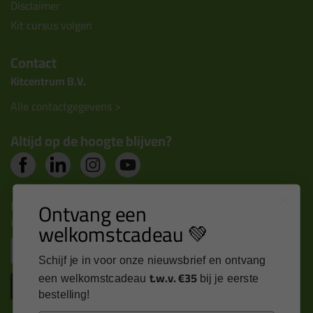
Disclaimer
Kit cursus volgen
Contact
Kitcentrum B.V.
Alle contactgegevens >
Altijd op de hoogte blijven?
Nieuws, tips en exclusieve deals rechtstreeks in je
Ontvang een
inbox
welkomstcadeau 💚
Email
Schijf je in voor onze nieuwsbrief en ontvang
t.w.v. €35
een welkomstcadeau
bij je eerste
Inschrijven
bestelling!