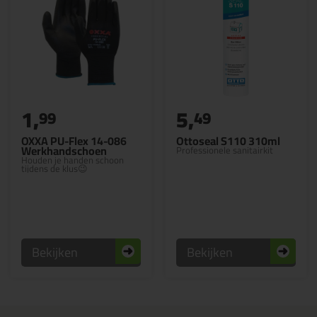
1,
5,
99
49
OXXA PU-Flex 14-086
Ottoseal S110 310ml
Werkhandschoen
Professionele sanitairkit
Houden je handen schoon
tijdens de klus😉
Bekijken
Bekijken