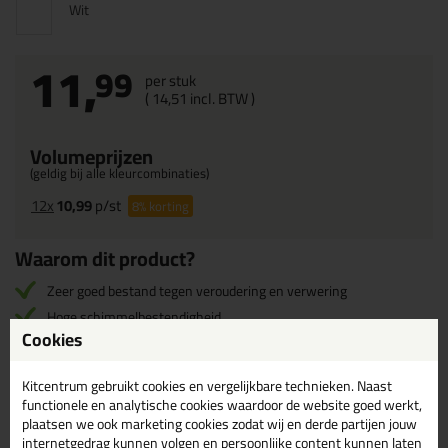
Wit
11,
99
per stuk
(
14,
51
incl. BTW )
Volumeprijzen
(geldig bij alle kleurcombinaties)
12x
10,99
p/st
8%
korting
Waarom dit product?
Zeer goed bestand tegen veroudering en verwering
Hoge schimmelbestendigheid
Cookies
Zeer lage emissie en geur
Kitcentrum gebruikt cookies en vergelijkbare technieken. Naast
functionele en analytische cookies waardoor de website goed werkt,
Omschrijving
Specificaties
Reviews (0)
plaatsen we ook marketing cookies zodat wij en derde partijen jouw
internetgedrag kunnen volgen en persoonlijke content kunnen laten