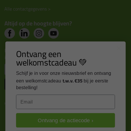
Alle contactgegevens >
Altijd op de hoogte blijven?
Nieuws, tips en exclusieve deals rechtstreeks in je
Ontvang een
inbox
welkomstcadeau 💚
Email
Schijf je in voor onze nieuwsbrief en ontvang
t.w.v. €35
een welkomstcadeau
bij je eerste
Inschrijven
bestelling!
Email
Kitcentrum is trots op:
Ontvang de actiecode ›