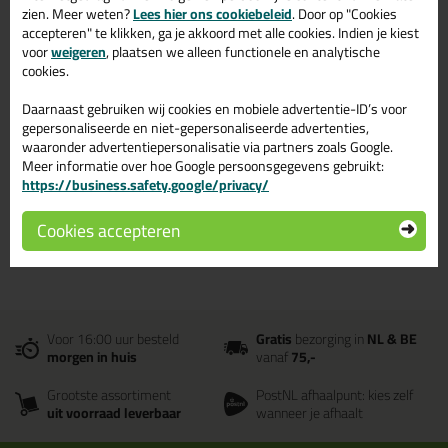
Sikaflex 522 300ml in
zien. Meer weten?
Lees hier ons cookiebeleid
. Door op "Cookies
Zwart
accepteren" te klikken, ga je akkoord met alle cookies. Indien je kiest
voor
weigeren
, plaatsen we alleen functionele en analytische
Zoek je Sikaflex 522 300ml in een specifieke kleur? Gevonden!
cookies.
Deze Sikaflex 522 300ml in de kleur Zwart is te gebruiken voor
verschillende toepassingen. Een professioneel en hoogwaardig
Daarnaast gebruiken wij cookies en mobiele advertentie-ID’s voor
product welke makkelijk te gebruiken is. Bestel de Sikaflex 522
gepersonaliseerde en niet-gepersonaliseerde advertenties,
300ml in de kleur Zwart vandaag nog! Op voorraad en op
waaronder advertentiepersonalisatie via partners zoals Google.
werkdagen besteld = morgen in huis.
Meer informatie over hoe Google persoonsgegevens gebruikt:
https://business.safety.google/privacy/
Wil je meer weten over de toepassing en kenmerken van dit
product?
Lees alles over dit product >
Cookies accepteren
Voor 16:00 uur besteld
Gratis
bezorging in
NL & BE
morgen in huis
vanaf
75,-
Grootste assortiment
PostNL afhaalpunt: kies zelf
uit voorraad leverbaar
wanneer je afhaalt